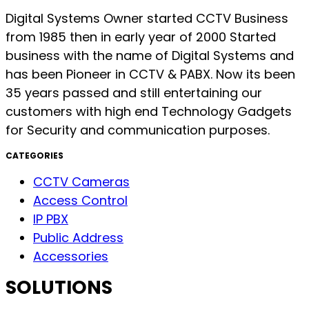
Digital Systems Owner started CCTV Business
from 1985 then in early year of 2000 Started
business with the name of Digital Systems and
has been Pioneer in CCTV & PABX. Now its been
35 years passed and still entertaining our
customers with high end Technology Gadgets
for Security and communication purposes.
CATEGORIES
CCTV Cameras
Access Control
IP PBX
Public Address
Accessories
SOLUTIONS