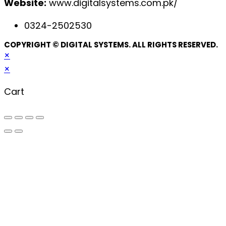
Website:
www.digitalsystems.com.pk/
0324-2502530
COPYRIGHT © DIGITAL SYSTEMS. ALL RIGHTS RESERVED.
×
×
Cart