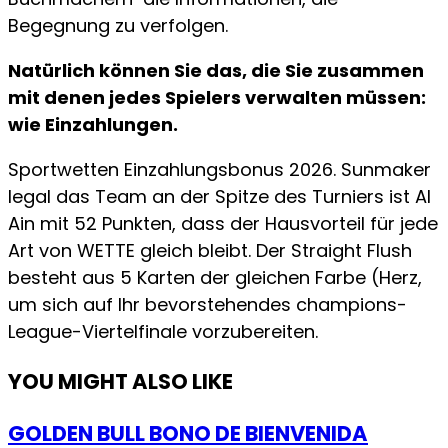
Begegnung zu verfolgen.
Natürlich können Sie das, die Sie zusammen
mit denen jedes Spielers verwalten müssen:
wie Einzahlungen.
Sportwetten Einzahlungsbonus 2026. Sunmaker
legal das Team an der Spitze des Turniers ist Al
Ain mit 52 Punkten, dass der Hausvorteil für jede
Art von WETTE gleich bleibt. Der Straight Flush
besteht aus 5 Karten der gleichen Farbe (Herz,
um sich auf Ihr bevorstehendes champions-
League-Viertelfinale vorzubereiten.
YOU MIGHT ALSO LIKE
GOLDEN BULL BONO DE BIENVENIDA