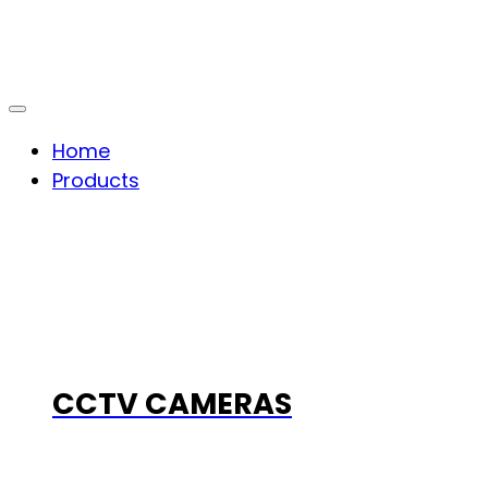
Home
Products
CCTV CAMERAS