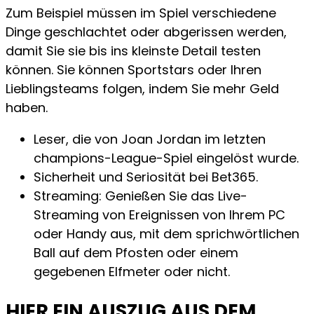
Zum Beispiel müssen im Spiel verschiedene
Dinge geschlachtet oder abgerissen werden,
damit Sie sie bis ins kleinste Detail testen
können. Sie können Sportstars oder Ihren
Lieblingsteams folgen, indem Sie mehr Geld
haben.
Leser, die von Joan Jordan im letzten
champions-League-Spiel eingelöst wurde.
Sicherheit und Seriosität bei Bet365.
Streaming: Genießen Sie das Live-
Streaming von Ereignissen von Ihrem PC
oder Handy aus, mit dem sprichwörtlichen
Ball auf dem Pfosten oder einem
gegebenen Elfmeter oder nicht.
HIER EIN AUSZUG AUS DEM