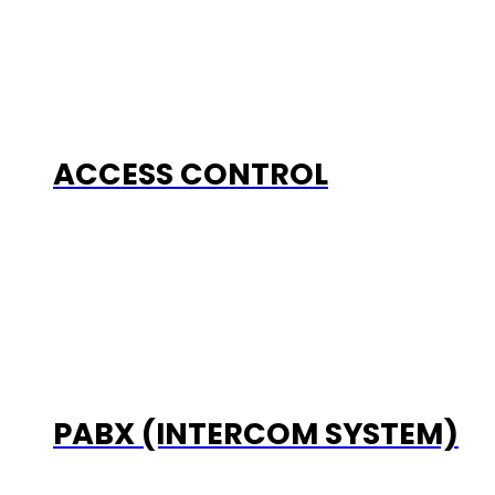
ACCESS CONTROL
PABX (INTERCOM SYSTEM)