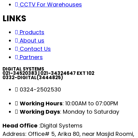
CCTV For Warehouses
LINKS
Products
About us
Contact Us
Partners
DIGITAL SYSTEMS
021-34520383 | 021-34324647 EXT 102
0332-DIGITAL(3444825)
0324-2502530
Working Hours
: 10:00AM to 07:00PM
Working Days
: Monday to Saturday
Head Office
:Digital Systems
Address: Office# 5, Arika 80, near Masjid Roomi,