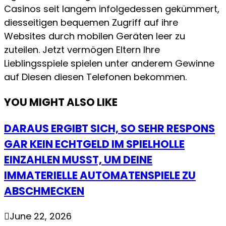
Casinos seit langem infolgedessen gekümmert,
diesseitigen bequemen Zugriff auf ihre
Websites durch mobilen Geräten leer zu
zuteilen. Jetzt vermögen Eltern Ihre
Lieblingsspiele spielen unter anderem Gewinne
auf Diesen diesen Telefonen bekommen.
YOU MIGHT ALSO LIKE
DARAUS ERGIBT SICH, SO SEHR RESPONS
GAR KEIN ECHTGELD IM SPIELHOLLE
EINZAHLEN MUSST, UM DEINE
IMMATERIELLE AUTOMATENSPIELE ZU
ABSCHMECKEN
June 22, 2026