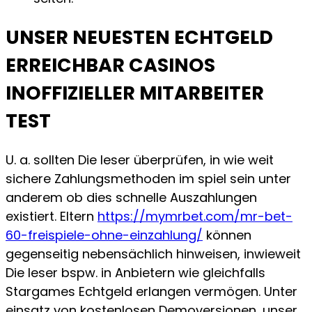
UNSER NEUESTEN ECHTGELD
ERREICHBAR CASINOS
INOFFIZIELLER MITARBEITER
TEST
U. a. sollten Die leser überprüfen, in wie weit
sichere Zahlungsmethoden im spiel sein unter
anderem ob dies schnelle Auszahlungen
existiert. Eltern
https://mymrbet.com/mr-bet-
60-freispiele-ohne-einzahlung/
können
gegenseitig nebensächlich hinweisen, inwieweit
Die leser bspw. in Anbietern wie gleichfalls
Stargames Echtgeld erlangen vermögen. Unter
einsatz von kostenlosen Demoversionen, unser