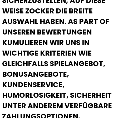
SICHERZUSTELLEN, AUF DIESE
WEISE ZOCKER DIE BREITE
AUSWAHL HABEN. AS PART OF
UNSEREN BEWERTUNGEN
KUMULIEREN WIR UNS IN
WICHTIGE KRITERIEN WIE
GLEICHFALLS SPIELANGEBOT,
BONUSANGEBOTE,
KUNDENSERVICE,
HUMORLOSIGKEIT, SICHERHEIT
UNTER ANDEREM VERFÜGBARE
ZAHLUNGSOPTIONEN.