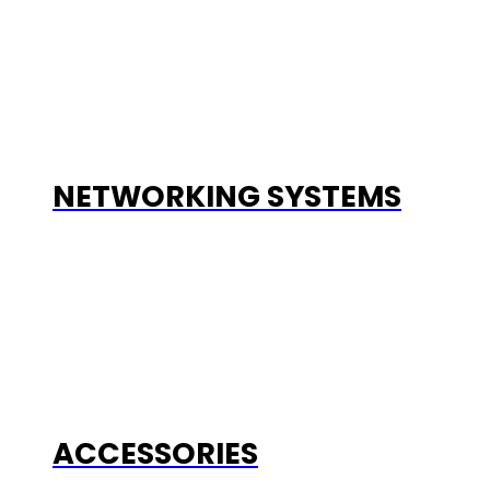
NETWORKING SYSTEMS
ACCESSORIES