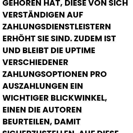
GEHÖREN HAT, DIESE VON SICH
VERSTÄNDIGEN AUF
ZAHLUNGSDIENSTLEISTERN
ERHÖHT SIE SIND. ZUDEM IST
UND BLEIBT DIE UPTIME
VERSCHIEDENER
ZAHLUNGSOPTIONEN PRO
AUSZAHLUNGEN EIN
WICHTIGER BLICKWINKEL,
EINEN DIE AUTOREN
BEURTEILEN, DAMIT