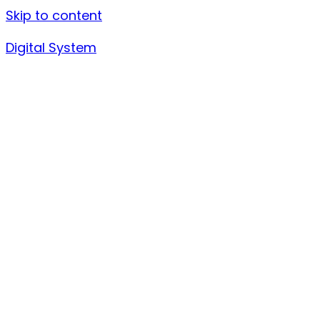
Skip to content
Digital System