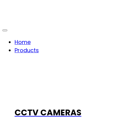
Home
Products
CCTV CAMERAS