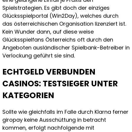
Spielstrategien. Es gibt doch der einziges
Glücksspielportal (Win2Day), welches durch
das österreichischen Organisation lizenziert ist.
Kein Wunder dann, auf diese weise
Glücksspielfans Österreichs oft durch den
Angeboten ausländischer Spielbank-Betreiber in
Verlockung geführt sie sind.
ECHTGELD VERBUNDEN
CASINOS: TESTSIEGER UNTER
KATEGORIEN
Sollte wie gleichfalls im Falle durch Klarna ferner
giropay keine Ausschüttung in betracht
kommen, erfolgt nachfolgende mit