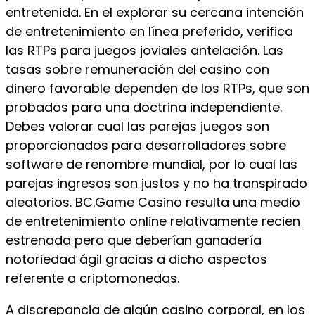
entretenida. En el explorar su cercana intención
de entretenimiento en línea preferido, verifica
las RTPs para juegos joviales antelación. Las
tasas sobre remuneración del casino con
dinero favorable dependen de los RTPs, que son
probados para una doctrina independiente.
Debes valorar cual las parejas juegos son
proporcionados para desarrolladores sobre
software de renombre mundial, por lo cual las
parejas ingresos son justos y no ha transpirado
aleatorios. BC.Game Casino resulta una medio
de entretenimiento online relativamente recien
estrenada pero que deberían ganadería
notoriedad ágil gracias a dicho aspectos
referente a criptomonedas.
A discrepancia de algún casino corporal, en los