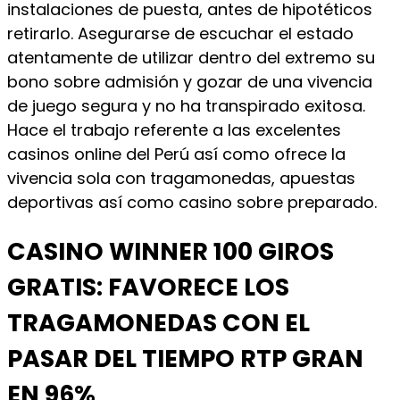
instalaciones de puesta, antes de hipotéticos
retirarlo. Asegurarse de escuchar el estado
atentamente de utilizar dentro del extremo su
bono sobre admisión y gozar de una vivencia
de juego segura y no ha transpirado exitosa.
Hace el trabajo referente a las excelentes
casinos online del Perú así­ como ofrece la
vivencia sola con tragamonedas, apuestas
deportivas así­ como casino sobre preparado.
CASINO WINNER 100 GIROS
GRATIS: FAVORECE LOS
TRAGAMONEDAS CON EL
PASAR DEL TIEMPO RTP GRAN
EN 96%