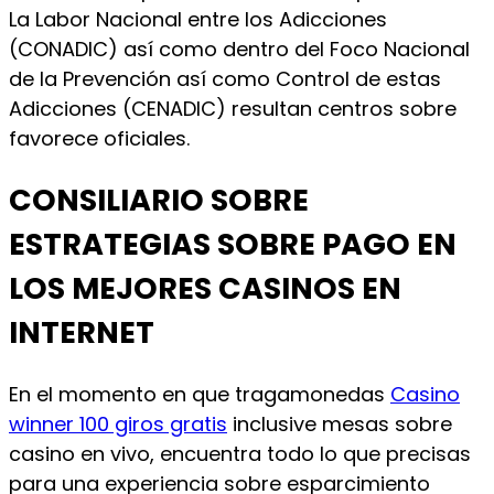
La Labor Nacional entre los Adicciones
(CONADIC) así­ como dentro del Foco Nacional
de la Prevención así­ como Control de estas
Adicciones (CENADIC) resultan centros sobre
favorece oficiales.
CONSILIARIO SOBRE
ESTRATEGIAS SOBRE PAGO EN
LOS MEJORES CASINOS EN
INTERNET
En el momento en que tragamonedas
Casino
winner 100 giros gratis
inclusive mesas sobre
casino en vivo, encuentra todo lo que precisas
para una experiencia sobre esparcimiento