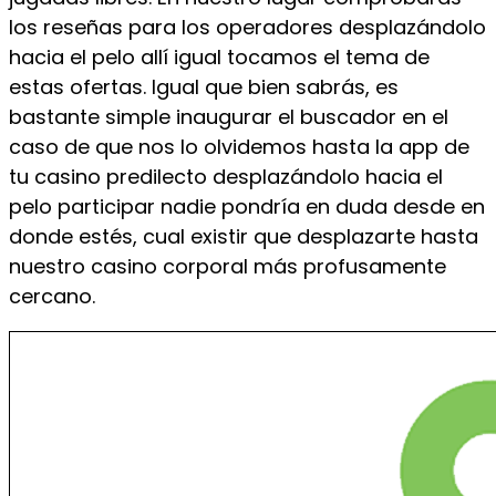
los reseñas para los operadores desplazándolo
hacia el pelo allí igual tocamos el tema de
estas ofertas. Igual que bien sabrás, es
bastante simple inaugurar el buscador en el
caso de que nos lo olvidemos hasta la app de
tu casino predilecto desplazándolo hacia el
pelo participar nadie pondrí­a en duda desde en
donde estés, cual existir que desplazarte hasta
nuestro casino corporal más profusamente
cercano.