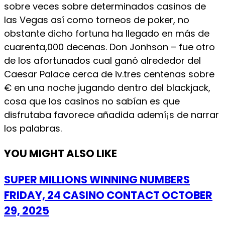
sobre veces sobre determinados casinos de
las Vegas así­ como torneos de poker, no
obstante dicho fortuna ha llegado en más de
cuarenta,000 decenas. Don Jonhson – fue otro
de los afortunados cual ganó alrededor del
Caesar Palace cerca de iv.tres centenas sobre
€ en una noche jugando dentro del blackjack,
cosa que los casinos no sabían es que
disfrutaba favorece añadida ademí¡s de narrar
los palabras.
YOU MIGHT ALSO LIKE
SUPER MILLIONS WINNING NUMBERS
FRIDAY, 24 CASINO CONTACT OCTOBER
29, 2025