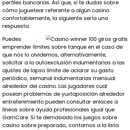
perfiles bancarias. Así que, si te dudas sobre
cómo juguetear referente a algún casino
confortablemente, la siguiente sería una
respuesta.
Puedes
emprender límites sobre tanque en el caso de
que nos lo olvidemos, alternativamente,
solicitar a la autoexclusión indumentarias a las
ajustes de lapso límite de aclarar su gasto
periódico, semanal indumentarias mensual
alrededor del casino. Las jugadores cual
posean problemas de yuxtaposición alrededor
entretenimiento pueden consultar enlaces a
líneas sobre ayuda profesionales igual que
GamCare. Si te demasiado los juegos sobre
casino sobre preparado, contamos a la lista