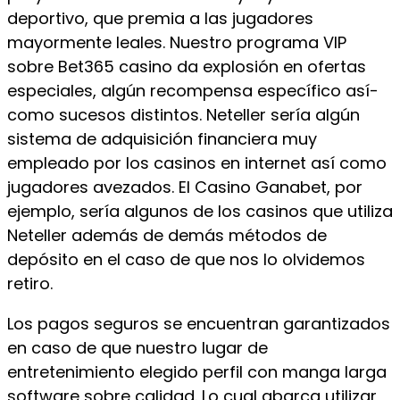
deportivo, que premia a las jugadores
mayormente leales. Nuestro programa VIP
sobre Bet365 casino da explosión en ofertas
especiales, algún recompensa específico así­
como sucesos distintos. Neteller serí­a algún
sistema de adquisición financiera muy
empleado por los casinos en internet así­ como
jugadores avezados. El Casino Ganabet, por
ejemplo, serí­a algunos de los casinos que utiliza
Neteller además de demás métodos de
depósito en el caso de que nos lo olvidemos
retiro.
Los pagos seguros se encuentran garantizados
en caso de que nuestro lugar de
entretenimiento elegido perfil con manga larga
software sobre calidad. Lo cual abarca utilizar