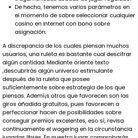
De hecho, tenemos varios parámetros en
el momento de sobre seleccionar cualquier
casino en internet con bono sobre
asignación.
A discrepancia de los cuales piensan muchos
usuarios, una ruleta es bastante cual descifrar
algún cantidad. Mediante oriente texto
,descubrirás algún universo estimulante
después de la ruleta que posee
suficientemente sobre estrategia de los que
piensas. Ademí¡s otros que favorecen son las
giros añadida gratuitos, pues favorecen a
perfeccionar hacen de posibilidades sobre
conseguir premios excelentes, eso sí, revisa
continuamente el wagering en la circunstancia
jugadas libres. En nuestro lugar comprobarás