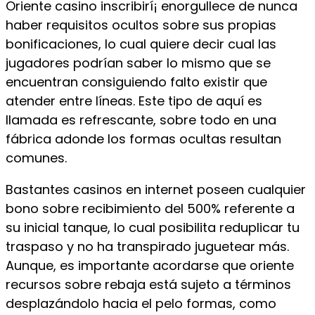
Oriente casino inscribirí¡ enorgullece de nunca
haber requisitos ocultos sobre sus propias
bonificaciones, lo cual quiere decir cual las
jugadores podrían saber lo mismo que se
encuentran consiguiendo falto existir que
atender entre líneas. Este tipo de aquí­ es
llamada es refrescante, sobre todo en una
fábrica adonde los formas ocultas resultan
comunes.
Bastantes casinos en internet poseen cualquier
bono sobre recibimiento del 500% referente a
su inicial tanque, lo cual posibilita reduplicar tu
traspaso y no ha transpirado juguetear más.
Aunque, es importante acordarse que oriente
recursos sobre rebaja está sujeto a términos
desplazándolo hacia el pelo formas, como