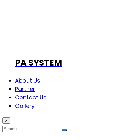
PA SYSTEM
About Us
Partner
Contact Us
Gallery
X