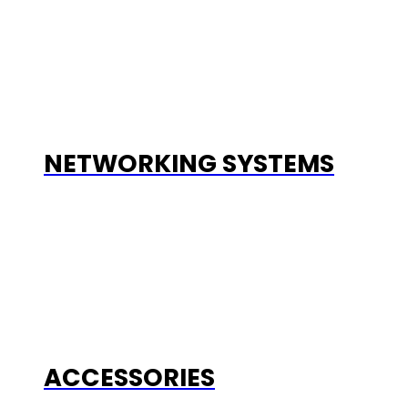
NETWORKING SYSTEMS
ACCESSORIES