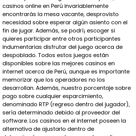
casinos online en Perú invariablemente
encontrarás la mesa vacante, desprovisto
necesidad sobre esperar algún asiento con el
fin de jugar. Además, se podrí¡ escoger si
quieres participar entre otros participantes
indumentarias disfrutar del juego acerca de
despoblado. Todos estos juegos están
disponibles sobre las mejores casinos en
internet acerca de Perú, aunque es importante
memorizar que los operadores no los
desarrollan. Además, nuestro porcentaje sobre
pago sobre cualquier esparcimiento,
denominado RTP (regreso dentro del jugador),
serí­a determinado debido al proveedor del
software. Los casinos en el internet poseen la
alternativa de ajustarlo dentro de