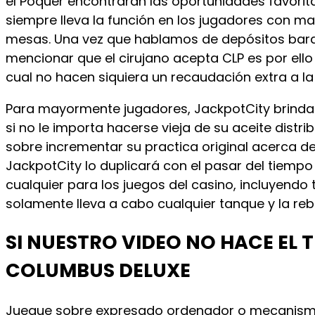
el Póquer encontrarán las oportunidades favorit
siempre lleva la función en los jugadores con ma
mesas.
Una vez que hablamos de depósitos bara
mencionar que el cirujano acepta CLP es por ell
cual no hacen siquiera un recaudación extra a la 
Para mayormente jugadores, JackpotCity brinda 
si no le importa hacerse vieja de su aceite dis
sobre incrementar su practica original acerca de 
JackpotCity lo duplicará con el pasar del tiempo
cualquier para los juegos del casino, incluyend
solamente lleva a cabo cualquier tanque y la reb
SI NUESTRO VIDEO NO HACE EL 
COLUMBUS DELUXE
Juegue sobre expresado ordenador o mecanismo