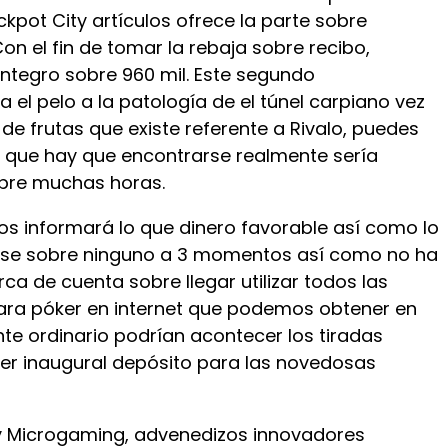
ckpot City artículos ofrece la parte sobre
n el fin de tomar la rebaja sobre recibo,
integro sobre 960 mil. Este segundo
l pelo a la patologí­a de el túnel carpiano vez
e frutas que existe referente a Rivalo, puedes
 que hay que encontrarse realmente serí­a
obre muchas horas.
 os informará lo que dinero favorable así­ como lo
erse sobre ninguno a 3 momentos así­ como no ha
 de cuenta sobre llegar utilizar todos las
para póker en internet que podemos obtener en
e ordinario podrí­an acontecer los tiradas
er inaugural depósito para las novedosas
y Microgaming, advenedizos innovadores