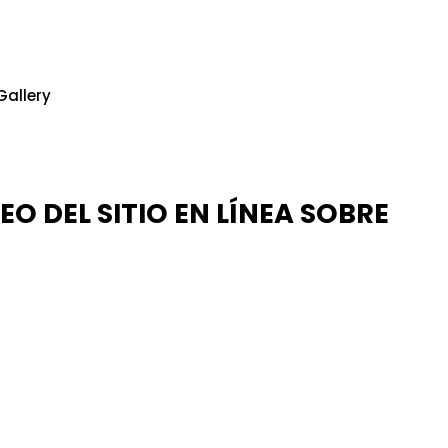
Gallery
 DEL SITIO EN LÍNEA SOBRE