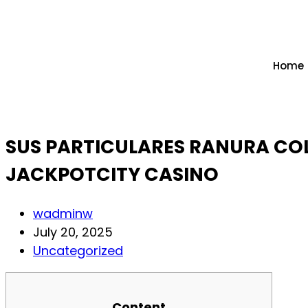
Home
SUS PARTICULARES RANURA COLU
JACKPOTCITY CASINO
Post
wadminw
author:
Post
July 20, 2025
published:
Post
Uncategorized
category:
Content