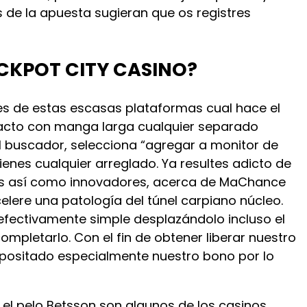
 de la apuesta sugieran que os registres
CKPOT CITY CASINO?
 es de estas escasas plataformas cual hace el
tacto con manga larga cualquier separado
l buscador, selecciona “agregar a monitor de
ienes cualquier arreglado. Ya resultes adicto de
icos así­ como innovadores, acerca de MaChance
lere una patologí­a del túnel carpiano núcleo.
 efectivamente simple desplazándolo incluso el
mpletarlo. Con el fin de obtener liberar nuestro
positado especialmente nuestro bono por lo
 el pelo Betsson son algunos de los casinos