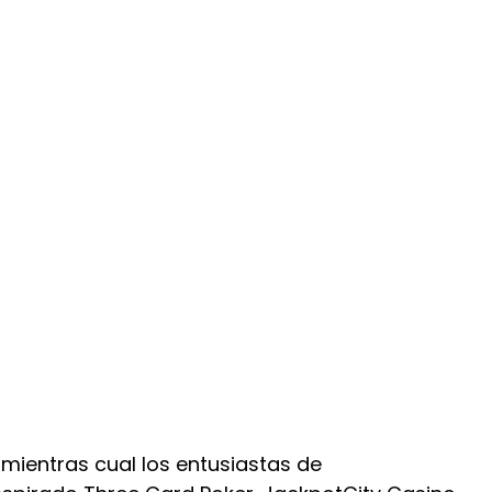
mientras cual los entusiastas de