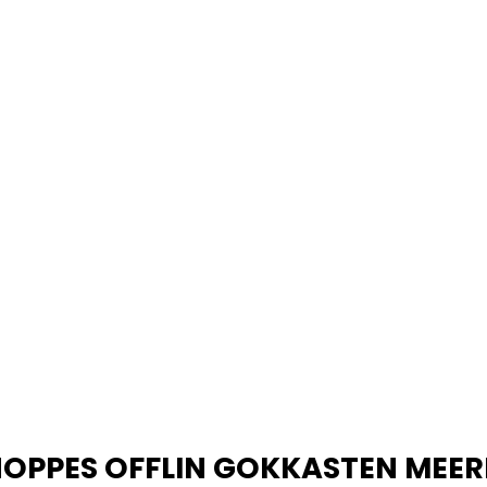
NOPPES OFFLIN GOKKASTEN MEER