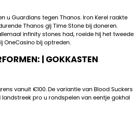
ken u Guardians tegen Thanos. Iron Kerel raakte
urende Thanos gij Time Stone bij doneren.
emaal infinity stones had, roeide hij het tweede
ij OneCasino bij optreden.
RFORMEN: | GOKKASTEN
grens vanuit €100. De variantie van Blood Suckers
andstreek pro u rondspelen van eentje gokhal