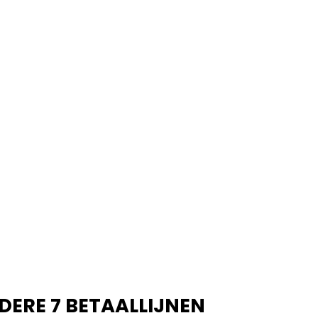
DERE 7 BETAALLIJNEN