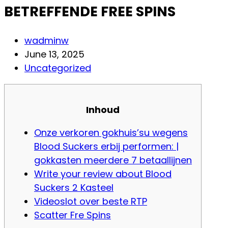
BETREFFENDE FREE SPINS
Post
wadminw
author:
Post
June 13, 2025
published:
Post
Uncategorized
category:
Inhoud
Onze verkoren gokhuis’su wegens
Blood Suckers erbij performen: |
gokkasten meerdere 7 betaallijnen
Write your review about Blood
Suckers 2 Kasteel
Videoslot over beste RTP
Scatter Fre Spins