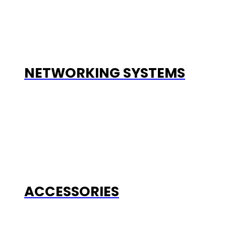
NETWORKING SYSTEMS
ACCESSORIES