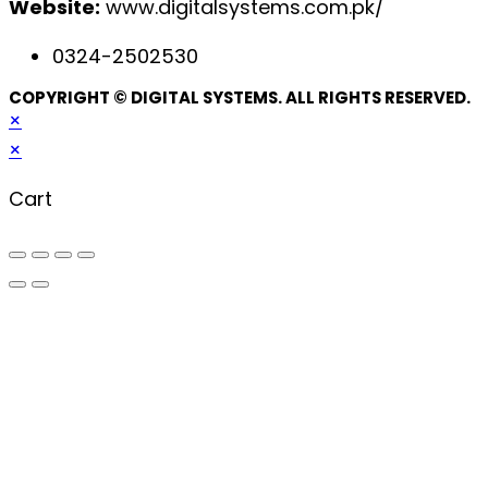
Website:
www.digitalsystems.com.pk/
0324-2502530
COPYRIGHT © DIGITAL SYSTEMS. ALL RIGHTS RESERVED.
×
×
Cart