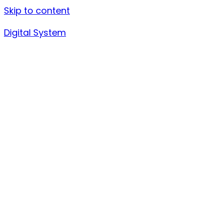
Skip to content
Digital System