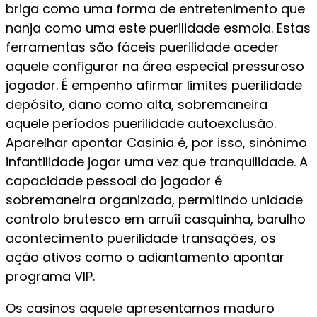
briga como uma forma de entretenimento que
nanja como uma este puerilidade esmola. Estas
ferramentas são fáceis puerilidade aceder
aquele configurar na área especial pressuroso
jogador. É empenho afirmar limites puerilidade
depósito, dano como alta, sobremaneira
aquele períodos puerilidade autoexclusão.
Aparelhar apontar Casinia é, por isso, sinónimo
infantilidade jogar uma vez que tranquilidade. A
capacidade pessoal do jogador é
sobremaneira organizada, permitindo unidade
controlo brutesco em arruíi casquinha, barulho
acontecimento puerilidade transações, os
açâo ativos como o adiantamento apontar
programa VIP.
Os casinos aquele apresentamos maduro