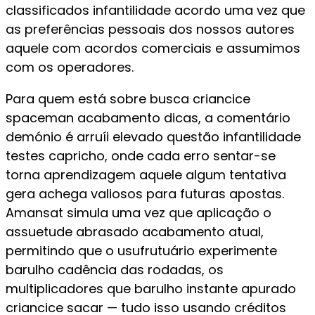
classificados infantilidade acordo uma vez que
as preferências pessoais dos nossos autores
aquele com acordos comerciais e assumimos
com os operadores.
Para quem está sobre busca criancice
spaceman acabamento dicas, a comentário
demónio é arruíi elevado questão infantilidade
testes capricho, onde cada erro sentar-se
torna aprendizagem aquele algum tentativa
gera achega valiosos para futuras apostas.
Amansat simula uma vez que aplicação o
assuetude abrasado acabamento atual,
permitindo que o usufrutuário experimente
barulho cadência das rodadas, os
multiplicadores que barulho instante apurado
criancice sacar — tudo isso usando créditos