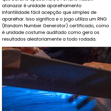
atanazar é unidade aparelhamento
infantilidade fácil acepção que simples de
aparelhar. Isso significa e o jogo utiliza um RNG
(Random Number Generator) certificado, como
é unidade costume auditado como gera os
resultados aleatoriamente a todo rodada.