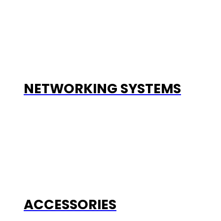
NETWORKING SYSTEMS
ACCESSORIES