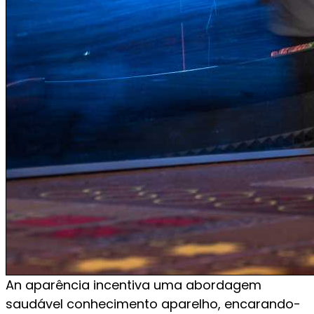
An aparência incentiva uma abordagem
saudável conhecimento aparelho, encarando-