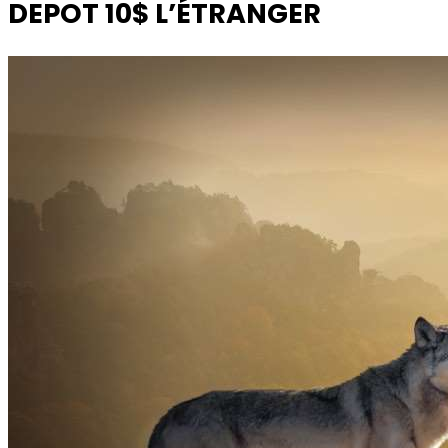
DEPOT 10$ L’ÉTRANGER