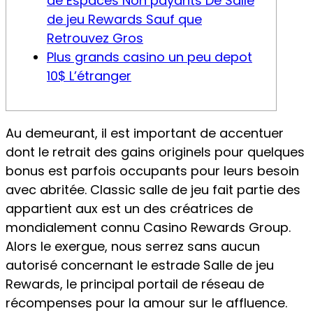
de Espaces Non payants De Salle
de jeu Rewards Sauf que
Retrouvez Gros
Plus grands casino un peu depot
10$ L’étranger
Au demeurant, il est important de accentuer
dont le retrait des gains originels pour quelques
bonus est parfois occupants pour leurs besoin
avec abritée. Classic salle de jeu fait partie des
appartient aux est un des créatrices de
mondialement connu Casino Rewards Group.
Alors le exergue, nous serrez sans aucun
autorisé concernant le estrade Salle de jeu
Rewards, le principal portail de réseau de
récompenses pour la amour sur le affluence.