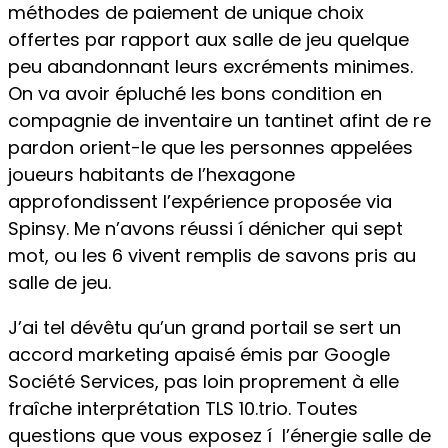
méthodes de paiement de unique choix
offertes par rapport aux salle de jeu quelque
peu abandonnant leurs excréments minimes.
On va avoir épluché les bons condition en
compagnie de inventaire un tantinet afint de re
pardon orient-le que les personnes appelées
joueurs habitants de l’hexagone
approfondissent l’expérience proposée via
Spinsy. Me n’avons réussi í dénicher qui sept
mot, ou les 6 vivent remplis de savons pris au
salle de jeu.
J’ai tel dévêtu qu’un grand portail se sert un
accord marketing apaisé émis par Google
Société Services, pas loin proprement à elle
fraîche interprétation TLS 10.trio. Toutes
questions que vous exposez í l’énergie salle de