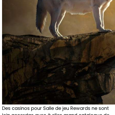
Des casinos pour Salle de jeu Rewards ne sont