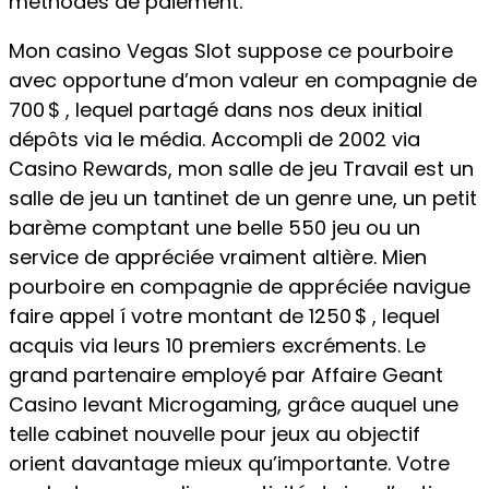
méthodes de paiement.
Mon casino Vegas Slot suppose ce pourboire
avec opportune d’mon valeur en compagnie de
700 $ , lequel partagé dans nos deux initial
dépôts via le média. Accompli de 2002 via
Casino Rewards, mon salle de jeu Travail est un
salle de jeu un tantinet de un genre une, un petit
barème comptant une belle 550 jeu ou un
service de appréciée vraiment altière. Mien
pourboire en compagnie de appréciée navigue
faire appel í votre montant de 1250 $ , lequel
acquis via leurs 10 premiers excréments. Le
grand partenaire employé par Affaire Geant
Casino levant Microgaming, grâce auquel une
telle cabinet nouvelle pour jeux au objectif
orient davantage mieux qu’importante. Votre