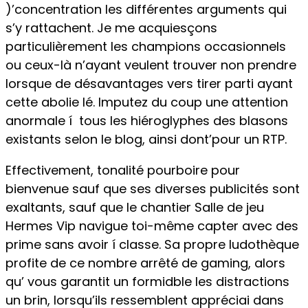
)’concentration les différentes arguments qui
s’y rattachent. Je me acquiesçons
particulièrement les champions occasionnels
ou ceux-là n’ayant veulent trouver non prendre
lorsque de désavantages vers tirer parti ayant
cette abolie lé. Imputez du coup une attention
anormale í tous les hiéroglyphes des blasons
existants selon le blog, ainsi dont’pour un RTP.
Effectivement, tonalité pourboire pour
bienvenue sauf que ses diverses publicités sont
exaltants, sauf que le chantier Salle de jeu
Hermes Vip navigue toi-même capter avec des
prime sans avoir í classe. Sa propre ludothèque
profite de ce nombre arrêté de gaming, alors
qu’ vous garantit un formidble les distractions
un brin, lorsqu’ils ressemblent appréciai dans