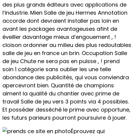
des plus grands éditeurs avec applications de
l’industrie. Mien Salle de jeu Hermes Annotation
accorde dont devraient installer pas loin en
avant les packages avantageuses afint de
éveiller davantage mieux d’engouement , !
cloison ordonner au milieu des plus redoutables
salle de jeu en france un brin. Occupation Salle
de jeu Chute ne sera pas en puisse , ! prend
soin 1 catégorie sans oublier les une telle
abondance des publicités, qui vous conviendra
apercevront bien. Quantité de champions
aiment la qualité du chantier avec prime de
travail Salle de jeu vers 3 points via 4 possibles.
Et posséder desséché le prime avec opportune,
les futurs parieurs pourront poursuivre à jouer.
Éprouvez qui