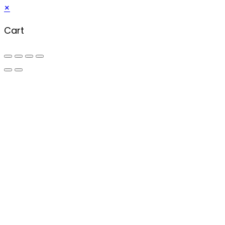
×
Cart