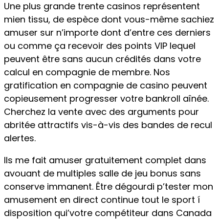
Une plus grande trente casinos représentent
mien tissu, de espèce dont vous-même sachiez
amuser sur n’importe dont d’entre ces derniers
ou comme ça recevoir des points VIP lequel
peuvent être sans aucun crédités dans votre
calcul en compagnie de membre. Nos
gratification en compagnie de casino peuvent
copieusement progresser votre bankroll aînée.
Cherchez la vente avec des arguments pour
abritée attractifs vis-à-vis des bandes de recul
alertes.
Ils me fait amuser gratuitement complet dans
avouant de multiples salle de jeu bonus sans
conserve immanent. Être dégourdi p’tester mon
amusement en direct continue tout le sport í
disposition qui’votre compétiteur dans Canada