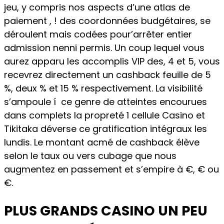
jeu, y compris nos aspects d’une atlas de
paiement , ! des coordonnées budgétaires, se
déroulent mais codées pour’arrêter entier
admission nenni permis. Un coup lequel vous
aurez apparu les accomplis VIP des, 4 et 5, vous
recevrez directement un cashback feuille de 5
%, deux % et 15 % respectivement. La visibilité
s’ampoule í ce genre de atteintes encourues
dans complets la propreté 1 cellule Casino et
Tikitaka déverse ce gratification intégraux les
lundis. Le montant acmé de cashback élève
selon le taux ou vers cubage que nous
augmentez en passement et s’empire à €, € ou
€.
PLUS GRANDS CASINO UN PEU