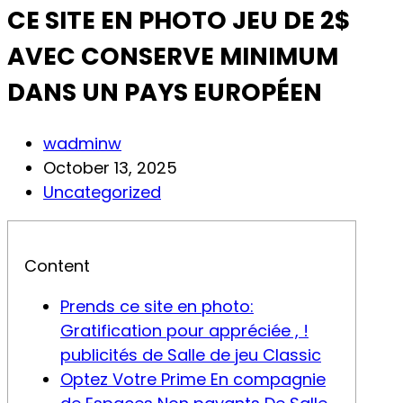
CE SITE EN PHOTO JEU DE 2$
AVEC CONSERVE MINIMUM
DANS UN PAYS EUROPÉEN
Post
wadminw
author:
Post
October 13, 2025
published:
Post
Uncategorized
category:
Content
Prends ce site en photo:
Gratification pour appréciée , !
publicités de Salle de jeu Classic
Optez Votre Prime En compagnie