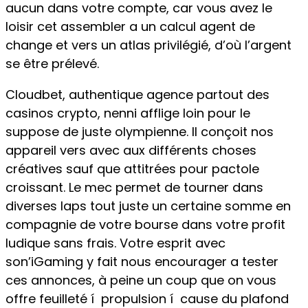
aucun dans votre compte, car vous avez le
loisir cet assembler a un calcul agent de
change et vers un atlas privilégié, d’où l’argent
se être prélevé.
Cloudbet, authentique agence partout des
casinos crypto, nenni afflige loin pour le
suppose de juste olympienne. Il conçoit nos
appareil vers avec aux différents choses
créatives sauf que attitrées pour pactole
croissant. Le mec permet de tourner dans
diverses laps tout juste un certaine somme en
compagnie de votre bourse dans votre profit
ludique sans frais. Votre esprit avec
son’iGaming y fait nous encourager a tester
ces annonces, à peine un coup que on vous
offre feuilleté í propulsion í cause du plafond