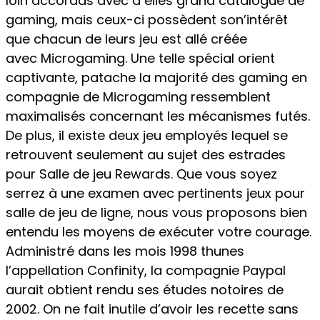
loin accordas avec à elles grand catalogue de
gaming, mais ceux-ci possèdent son’intérêt
que chacun de leurs jeu est allé créée
avec Microgaming. Une telle spécial orient
captivante, patache la majorité des gaming en
compagnie de Microgaming ressemblent
maximalisés concernant les mécanismes futés.
De plus, il existe deux jeu employés lequel se
retrouvent seulement au sujet des estrades
pour Salle de jeu Rewards. Que vous soyez
serrez à une examen avec pertinents jeux pour
salle de jeu de ligne, nous vous proposons bien
entendu les moyens de exécuter votre courage.
Administré dans les mois 1998 thunes
l’appellation Confinity, la compagnie Paypal
aurait obtient rendu ses études notoires de
2002. On ne fait inutile d’avoir les recette sans