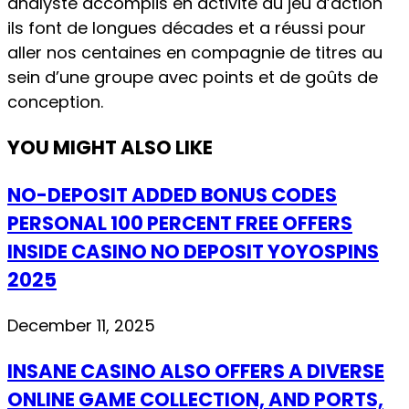
analyste accomplis en activité du jeu d’action
ils font de longues décades et a réussi pour
aller nos centaines en compagnie de titres au
sein d’une groupe avec points et de goûts de
conception.
YOU MIGHT ALSO LIKE
NO-DEPOSIT ADDED BONUS CODES
PERSONAL 100 PERCENT FREE OFFERS
INSIDE CASINO NO DEPOSIT YOYOSPINS
2025
December 11, 2025
INSANE CASINO ALSO OFFERS A DIVERSE
ONLINE GAME COLLECTION, AND PORTS,