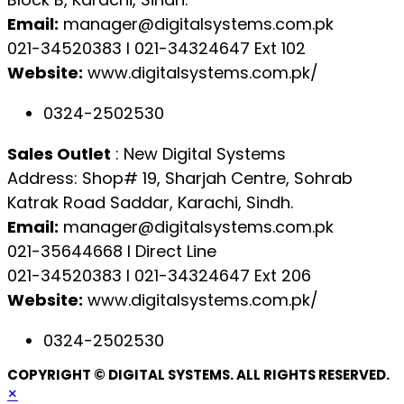
Email:
manager@digitalsystems.com.pk
021-34520383 l 021-34324647 Ext 102
Website:
www.digitalsystems.com.pk/
0324-2502530
Sales Outlet
: New Digital Systems
Address: Shop# 19, Sharjah Centre, Sohrab
Katrak Road Saddar, Karachi, Sindh.
Email:
manager@digitalsystems.com.pk
021-35644668 l Direct Line
021-34520383 l 021-34324647 Ext 206
Website:
www.digitalsystems.com.pk/
0324-2502530
COPYRIGHT © DIGITAL SYSTEMS. ALL RIGHTS RESERVED.
×