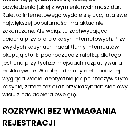
odwiedzenia jakiej z wymienionych masz dar.
Ruletka internetowego wydaje się być, lata swe
największej popularności ma aktualnie
zakończone. Ale wciąż to zachwycająca
uciecha przy ofercie kasyn internetowych. Przy
zwykłych kasynach nadal tłumy internautów
okupują stoliki pochodzące z ruletką, dlatego
jest ona przy tychże miejscach rozpatrywana
ekskluzywnie. W całej odmiany elektronicznej
wygląda wcale identycznie jak po rzeczywistym
kasynie, zatem też oraz przy kasynach sieciowy
wielu z nas dobiera owe grę.
ROZRYWKI BEZ WYMAGANIA
REJESTRACJI