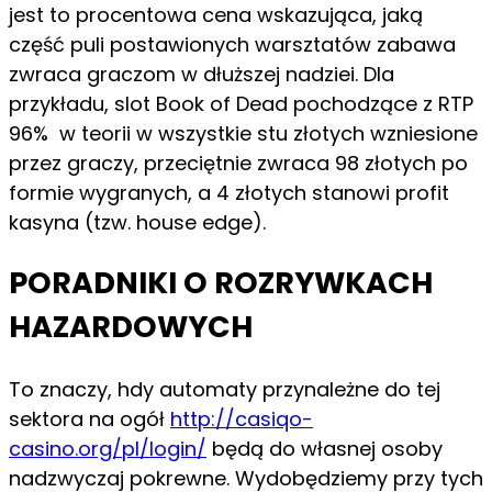
jest to procentowa cena wskazująca, jaką
część puli postawionych warsztatów zabawa
zwraca graczom w dłuższej nadziei.
Dla
przykładu, slot Book of Dead pochodzące z RTP
96% w teorii w wszystkie stu złotych wzniesione
przez graczy, przeciętnie zwraca 98 złotych po
formie wygranych, a 4 złotych stanowi profit
kasyna (tzw. house edge).
PORADNIKI O ROZRYWKACH
HAZARDOWYCH
To znaczy, hdy automaty przynależne do tej
sektora na ogół
http://casiqo-
casino.org/pl/login/
będą do własnej osoby
nadzwyczaj pokrewne. Wydobędziemy przy tych