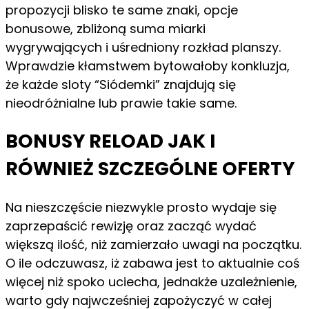
propozycji blisko te same znaki, opcje
bonusowe, zbliżoną suma miarki
wygrywających i uśredniony rozkład planszy.
Wprawdzie kłamstwem bytowałoby konkluzja,
że każde sloty “Siódemki” znajdują się
nieodróżnialne lub prawie takie same.
BONUSY RELOAD JAK I
RÓWNIEŻ SZCZEGÓLNE OFERTY
Na nieszczęście niezwykle prosto wydaje się
zaprzepaścić rewizję oraz zacząć wydać
większą ilość, niż zamierzało uwagi na początku.
O ile odczuwasz, iż zabawa jest to aktualnie coś
więcej niż spoko uciecha, jednakże uzależnienie,
warto gdy najwcześniej zapożyczyć w całej