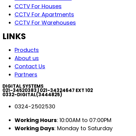
CCTV For Houses
CCTV For Apartments
CCTV For Warehouses
LINKS
Products
About us
Contact Us
Partners
DIGITAL SYSTEMS
021-34520383 | 021-34324647 EXT 102
0332-DIGITAL(3444825)
0324-2502530
Working Hours
: 10:00AM to 07:00PM
Working Days
: Monday to Saturday