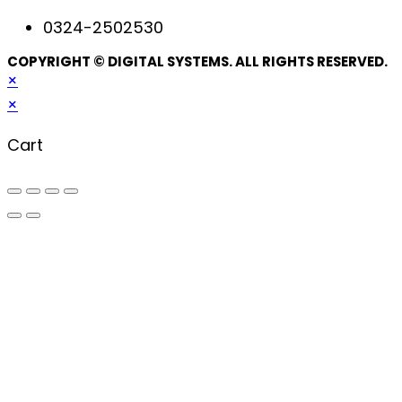
0324-2502530
COPYRIGHT © DIGITAL SYSTEMS. ALL RIGHTS RESERVED.
×
×
Cart