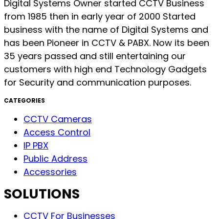
Digital Systems Owner started CCTV Business
from 1985 then in early year of 2000 Started
business with the name of Digital Systems and
has been Pioneer in CCTV & PABX. Now its been
35 years passed and still entertaining our
customers with high end Technology Gadgets
for Security and communication purposes.
CATEGORIES
CCTV Cameras
Access Control
IP PBX
Public Address
Accessories
SOLUTIONS
CCTV For Businesses