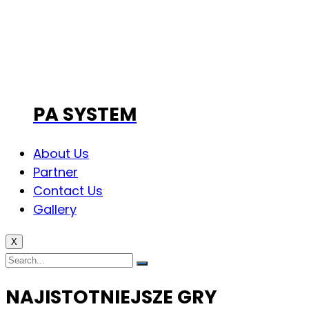
PA SYSTEM
About Us
Partner
Contact Us
Gallery
X
NAJISTOTNIEJSZE GRY