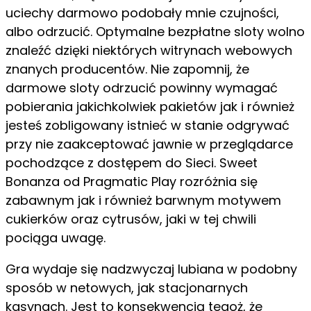
uciechy darmowo podobały mnie czujności,
albo odrzucić. Optymalne bezpłatne sloty wolno
znaleźć dzięki niektórych witrynach webowych
znanych producentów. Nie zapomnij, że
darmowe sloty odrzucić powinny wymagać
pobierania jakichkolwiek pakietów jak i również
jesteś zobligowany istnieć w stanie odgrywać
przy nie zaakceptować jawnie w przeglądarce
pochodzące z dostępem do Sieci. Sweet
Bonanza od Pragmatic Play rozróżnia się
zabawnym jak i również barwnym motywem
cukierków oraz cytrusów, jaki w tej chwili
pociąga uwagę.
Gra wydaje się nadzwyczaj lubiana w podobny
sposób w netowych, jak stacjonarnych
kasynach. Jest to konsekwencją tegoż, że