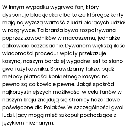
W innym wypadku wygrywa fan, który
dysponuje blackjacka albo także któregoż karty
mają najwyższą wartość z ludzi biorących udział
w rozgrywce. Ta branża bywa rozpatrywana
poprzez zawodników w macoszemu, jednakże
całkowicie bezzasadnie. Dywanom większą ilość
wiadomości procedur wpłaty przekazuje
kasyno, naszym bardziej wygodne jest to siano
gwoli użytkownika. Sprawdzamy także, bądź
metody płatności konkretnego kasyna na
pewno są całkowicie pewne. Jakąś spośród
najkorzystniejszych możliwości w celu fanów w
naszym kraju znajdują się stronicy hazardowe
poświęcone dla Polaków. W szczególności gwoli
ludzi, jacy mogą mieć szkopuł pochodzące z
językiem nieznanym.