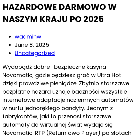
HAZARDOWE DARMOWO W
NASZYM KRAJU PO 2025
Post
wadminw
author:
Post
June 8, 2025
published:
Post
Uncategorized
category:
Wydobądź dobre i bezpieczne kasyna
Novomatic, gdzie będziesz grać w Ultra Hot
dzięki prawdziwe pieniądze. Zbytnio starszawe
bezpłatne hazard uznaje baczności wszystkie
internetowe adaptacje naziemnych automatów
w nurtu jednorękiego bandyty. Jednym z
fabrykantów, jaki to przenosi starszawe
automaty do wirtualnej świat wydaje się
Novomatic. RTP (Return owo Player) po slotach