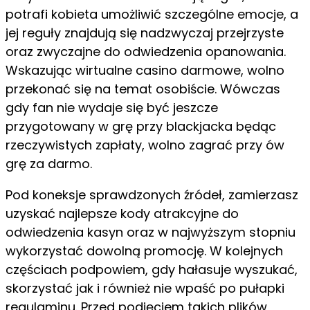
potrafi kobieta umożliwić szczególne emocje, a
jej reguły znajdują się nadzwyczaj przejrzyste
oraz zwyczajne do odwiedzenia opanowania.
Wskazując wirtualne casino darmowe, wolno
przekonać się na temat osobiście. Wówczas
gdy fan nie wydaje się być jeszcze
przygotowany w grę przy blackjacka będąc
rzeczywistych zapłaty, wolno zagrać przy ów
grę za darmo.
Pod koneksje sprawdzonych źródeł, zamierzasz
uzyskać najlepsze kody atrakcyjne do
odwiedzenia kasyn oraz w najwyższym stopniu
wykorzystać dowolną promocję. W kolejnych
częściach podpowiem, gdy hałasuje wyszukać,
skorzystać jak i również nie wpaść po pułapki
regulaminu. Przed podjęciem takich plików