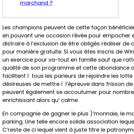
marchand ?
Les champions peuvent de cette façon bénéficier d
en pouvant une occasion rêvée pour empocher en c
distraire à l’exclusion de être obligés réaliser d
pour manière gratuite.
Si vous êtes inscris de Wi
un exercice pour va-tout en famille sauf que rat
qualité de son programme et cette abondance de
facilitent í tous les parieurs de rejoindre les l
désireuses de mettre í l’épreuve dans frisson de
peuvent également se accoutumer pour nombreus
enrichissant alors qu’ calme.
En compagnie de gagner le plus )’monnaie, le m
parking. Une telle encore solide association le
C’reste de ci lequel vient à juste titre le patr