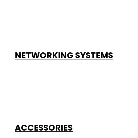
NETWORKING SYSTEMS
ACCESSORIES