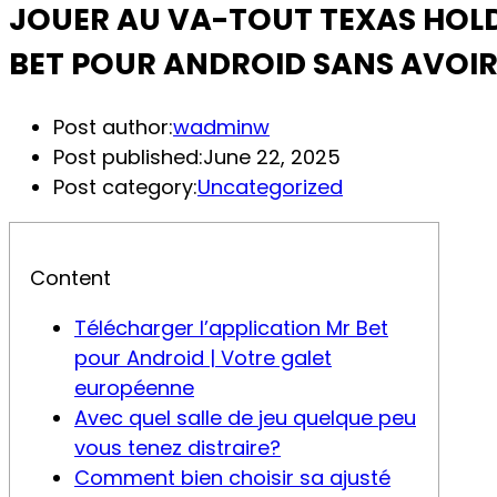
JOUER AU VA-TOUT TEXAS HOLD 
BET POUR ANDROID SANS AVOI
Post author:
wadminw
Post published:
June 22, 2025
Post category:
Uncategorized
Content
Télécharger l’application Mr Bet
pour Android | Votre galet
européenne
Avec quel salle de jeu quelque peu
vous tenez distraire?
Comment bien choisir sa ajusté