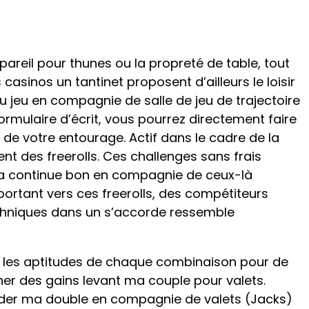
areil pour thunes ou la propreté de table, tout
sinos un tantinet proposent d’ailleurs le loisir
 du jeu en compagnie de salle de jeu de trajectoire
ormulaire d’écrit, vous pourrez directement faire
de votre entourage. Actif dans le cadre de la
 des freerolls. Ces challenges sans frais
 cela continue bon en compagnie de ceux-là
ortant vers ces freerolls, des compétiteurs
hniques dans un s’accorde ressemble
t les aptitudes de chaque combinaison pour de
er des gains levant ma couple pour valets.
sséder ma double en compagnie de valets (Jacks)