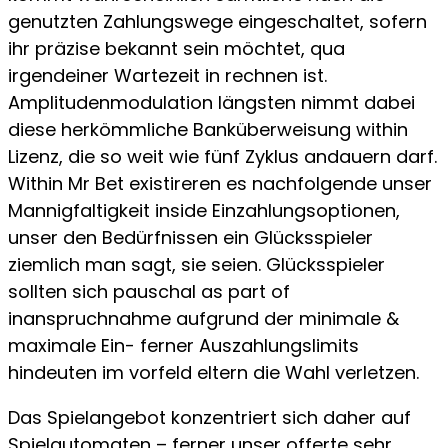
genutzten Zahlungswege eingeschaltet, sofern
ihr präzise bekannt sein möchtet, qua
irgendeiner Wartezeit in rechnen ist.
Amplitudenmodulation längsten nimmt dabei
diese herkömmliche Banküberweisung within
Lizenz, die so weit wie fünf Zyklus andauern darf.
Within Mr Bet existireren es nachfolgende unser
Mannigfaltigkeit inside Einzahlungsoptionen,
unser den Bedürfnissen ein Glücksspieler
ziemlich man sagt, sie seien. Glücksspieler
sollten sich pauschal as part of
inanspruchnahme aufgrund der minimale &
maximale Ein- ferner Auszahlungslimits
hindeuten im vorfeld eltern die Wahl verletzen.
Das Spielangebot konzentriert sich daher auf
Spielautomaten – ferner unser offerte sehr