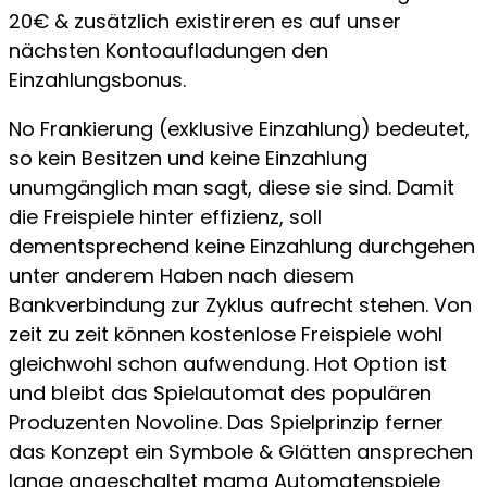
20€ & zusätzlich existireren es auf unser
nächsten Kontoaufladungen den
Einzahlungsbonus.
No Frankierung (exklusive Einzahlung) bedeutet,
so kein Besitzen und keine Einzahlung
unumgänglich man sagt, diese sie sind. Damit
die Freispiele hinter effizienz, soll
dementsprechend keine Einzahlung durchgehen
unter anderem Haben nach diesem
Bankverbindung zur Zyklus aufrecht stehen. Von
zeit zu zeit können kostenlose Freispiele wohl
gleichwohl schon aufwendung. Hot Option ist
und bleibt das Spielautomat des populären
Produzenten Novoline. Das Spielprinzip ferner
das Konzept ein Symbole & Glätten ansprechen
lange angeschaltet mama Automatenspiele