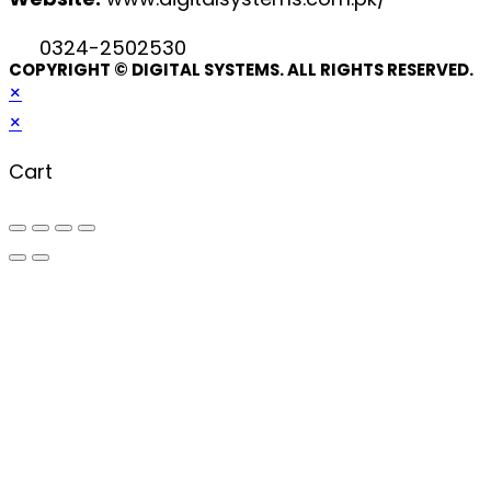
0324-2502530
COPYRIGHT © DIGITAL SYSTEMS. ALL RIGHTS RESERVED.
×
×
Cart