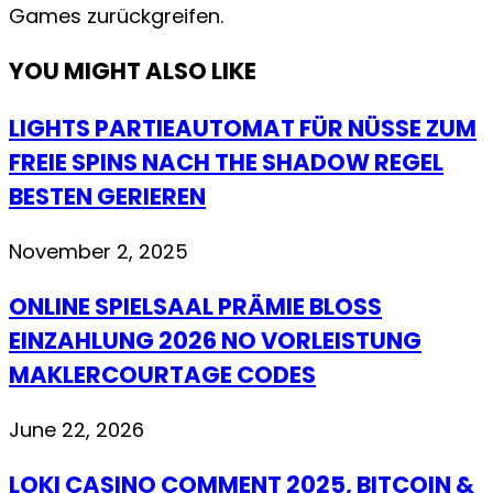
Games zurückgreifen.
YOU MIGHT ALSO LIKE
LIGHTS PARTIEAUTOMAT FÜR NÜSSE ZUM
FREIE SPINS NACH THE SHADOW REGEL
BESTEN GERIEREN
November 2, 2025
ONLINE SPIELSAAL PRÄMIE BLOSS E
INZAHLUNG 2026 NO VORLEISTUNG M
AKLERCOURTAGE CODES
June 22, 2026
LOKI CASINO COMMENT 2025, BITCOIN &