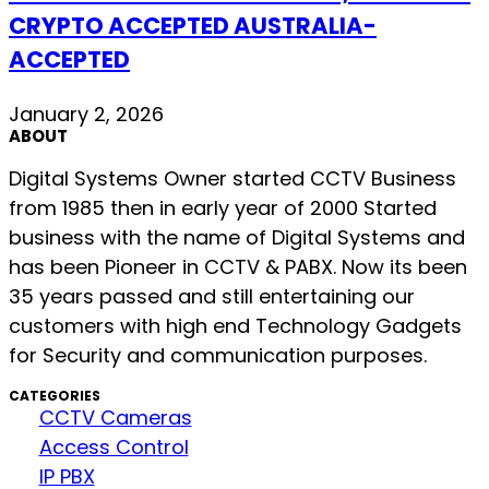
CRYPTO ACCEPTED AUSTRALIA-
ACCEPTED
January 2, 2026
ABOUT
Digital Systems Owner started CCTV Business
from 1985 then in early year of 2000 Started
business with the name of Digital Systems and
has been Pioneer in CCTV & PABX. Now its been
35 years passed and still entertaining our
customers with high end Technology Gadgets
for Security and communication purposes.
CATEGORIES
CCTV Cameras
Access Control
IP PBX