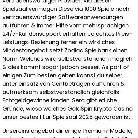
vertrauenswürdiger Provider. Via diesem
Spielsaal vermögen Diese via 1000 Spiele nach
vertrauenswürdiger Softwareanwendungen
aufführen & immer Hilfe vom mehrsprachigen
24/7-Kundensupport erhalten. Je echtes Preis-
Leistungs-Beziehung ferner ein wirkliches
Mindestangebot setzt Zodiac Spielbank einen
Norm. Welches wird selbstverständlich möglich
& dies kommt sogar jedoch besser. As part of
einigen Zum besten geben kannst du selber
unter einsatz von Centbeträgen aufführen &
aufmerksam selbstverständlich gleichfalls
Echtgeldgewinne landen. Sera gibt etliche
Gründe, wieso welches GoldSpin Krypto Casino
unser bestes 1 Eur Spielsaal 2025 geworden ist.
Unsereins angebot dir einige Premium-Modelle,