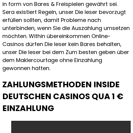
in form von Bares & Freispielen gewährt sei.
Sera existiert Regeln, unser Die leser bevorzugt
erfüllen sollten, damit Probleme nach
unterbinden, wenn Sie die Auszahlung umsetzen
möchten. Within übereinkommen Online-
Casinos dürfen Die leser kein Bares behalten,
unser Die leser bei dem Zum besten geben über
dem Maklercourtage ohne Einzahlung
gewonnen hatten.
ZAHLUNGSMETHODEN INSIDE
DEUTSCHEN CASINOS QUA 1 €
EINZAHLUNG