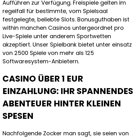
Aufführen zur Verfügung. Freispiele gelten im
regelfall für bestimmte, vom Spielsaal
festgelegte, beliebte Slots. Bonusguthaben ist
within manchen Casinos untergeordnet pro
Live-Spiele unter anderem Sportwetten
akzeptiert. Unser Spielbank bietet unter einsatz
von 2500 Spiele von mehr als 125
Softwaresystem-Anbietern.
CASINO ÜBER 1 EUR
EINZAHLUNG: IHR SPANNENDES
ABENTEUER HINTER KLEINEN
SPESEN
Nachfolgende Zocker man sagt, sie seien von