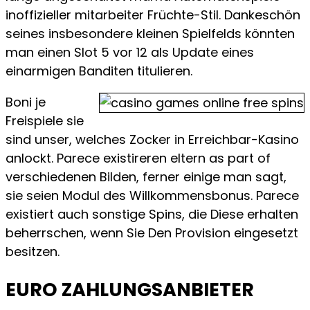
inoffizieller mitarbeiter Früchte-Stil. Dankeschön
seines insbesondere kleinen Spielfelds könnten
man einen Slot 5 vor 12 als Update eines
einarmigen Banditen titulieren.
Boni je
Freispiele sie
sind unser, welches Zocker in Erreichbar-Kasino
anlockt. Parece existireren eltern as part of
verschiedenen Bilden, ferner einige man sagt,
sie seien Modul des Willkommensbonus. Parece
existiert auch sonstige Spins, die Diese erhalten
beherrschen, wenn Sie Den Provision eingesetzt
besitzen.
EURO ZAHLUNGSANBIETER