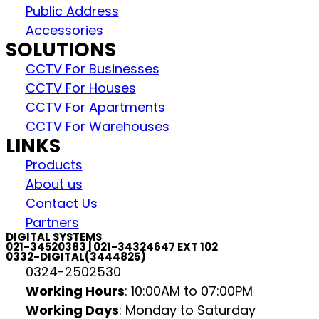
Public Address
Accessories
SOLUTIONS
CCTV For Businesses
CCTV For Houses
CCTV For Apartments
CCTV For Warehouses
LINKS
Products
About us
Contact Us
Partners
DIGITAL SYSTEMS
021-34520383 | 021-34324647 EXT 102
0332-DIGITAL(3444825)
0324-2502530
Working Hours
: 10:00AM to 07:00PM
Working Days
: Monday to Saturday