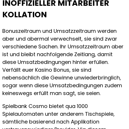
INOFFIZIELLER MITARBEITER
KOLLATION
Bonuszeitraum und Umsatzzeitraum werden
aber und abermal verwechselt, sie sind zwar
verschiedene Sachen. Ihr Umsatzzeitraum aber
ist und bleibt nachfolgende Zeitlang, damit
diese Umsatzbedingungen hinter erfüllen.
Verfällt euer Kasino Bonus, sie sind
nebensächlich die Gewinne unwiederbringlich,
sogar wenn diese Umsatzbedingungen zudem
keineswegs erfüllt man sagt, sie seien.
Spielbank Cosmo bietet qua 1000
Spielautomaten unter anderem Tischspiele,
sämtliche basierend nach Applikation