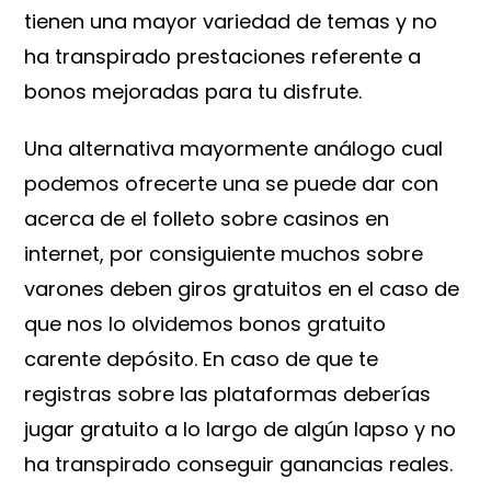
tienen una mayor variedad de temas y no
ha transpirado prestaciones referente a
bonos mejoradas para tu disfrute.
Una alternativa mayormente análogo cual
podemos ofrecerte una se puede dar con
acerca de el folleto sobre casinos en
internet, por consiguiente muchos sobre
varones deben giros gratuitos en el caso de
que nos lo olvidemos bonos gratuito
carente depósito. En caso de que te
registras sobre las plataformas deberías
jugar gratuito a lo largo de algún lapso y no
ha transpirado conseguir ganancias reales.