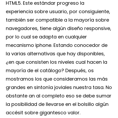
HTML5. Este estándar progreso la
experiencia sobre usuario, por consiguiente,
también ser compatible a la mayoría sobre
navegadores, tiene algún diseño responsive,
por lo cual se adapta en cualquier
mecanismo iphone. Estando conocedor de
la varias alternativas que hay disponibles,
¿en que consisten los niveles cual hacen la
mayoría de el catálogo? Después, os
mostramos los que consideramos las más
grandes en sintonía joviales nuestra tasa. No
obstante an al completo eso se debe sumar
la posibilidad de llevarse en el bolsillo algún
accésit sobre gigantesco valor.