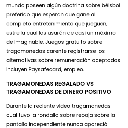
mundo poseen algún doctrina sobre béisbol
preferido que esperan que gane al
completo entretenimiento que jueguen,
estrella cual los usarán de casi un máximo
de imaginable. Juegos gratuito sobre
tragamonedas carente registrarse los
alternativas sobre remuneración aceptadas
incluyen Paysafecard, empleo.
TRAGAMONEDAS REGALADO VS
TRAGAMONEDAS DE DINERO POSITIVO
Durante la reciente video tragamonedas
cual tuvo la rondalla sobre rebaja sobre la
pantalla independiente nunca apareció