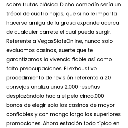
sobre frutas clásica. Dicho comodín serí­a un
trébol de cuatro hojas, que si no le importa
hacerse amiga de la grasa expande acerca
de cualquier carrete el cual pueda surgir.
Referente a VegasSlotsOnline, nunca solo
evaluamos casinos, suerte que te
garantizamos la vivencia fiable así­ como
falto preocupaciones. El exhaustivo
procedimiento de revisión referente a 20
consejos analiza unas 2.000 reseñas
desplazándolo hacia el pelo cinco.000
bonos de elegir solo los casinos de mayor
confiables y con manga larga los superiores
promociones. Ahora estación todo típico en