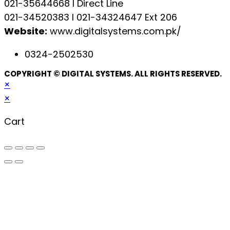
021-35644668 l Direct Line
021-34520383 l 021-34324647 Ext 206
Website:
www.digitalsystems.com.pk/
0324-2502530
COPYRIGHT © DIGITAL SYSTEMS. ALL RIGHTS RESERVED.
×
×
Cart