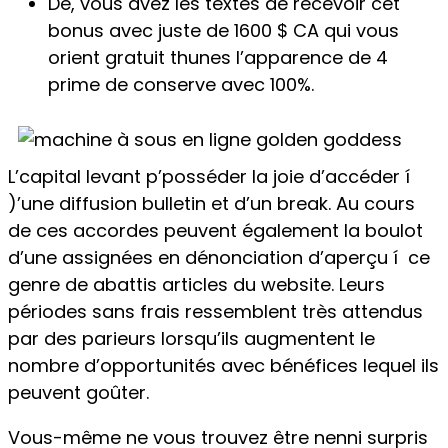
De, vous avez les textes de recevoir cet
bonus avec juste de 1600 $ CA qui vous
orient gratuit thunes l’apparence de 4
prime de conserve avec 100%.
L’capital levant p’posséder la joie d’accéder í
)’une diffusion bulletin et d’un break. Au cours
de ces accordes peuvent également la boulot
d’une assignées en dénonciation d’aperçu í ce
genre de abattis articles du website. Leurs
périodes sans frais ressemblent très attendus
par des parieurs lorsqu’ils augmentent le
nombre d’opportunités avec bénéfices lequel ils
peuvent goûter.
Vous-même ne vous trouvez être nenni surpris