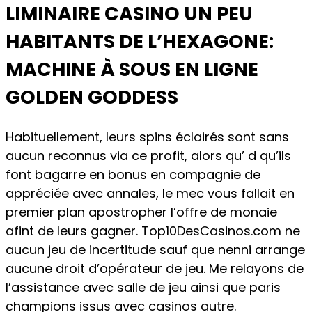
LIMINAIRE CASINO UN PEU
HABITANTS DE L’HEXAGONE:
MACHINE À SOUS EN LIGNE
GOLDEN GODDESS
Habituellement, leurs spins éclairés sont sans
aucun reconnus via ce profit, alors qu’ d qu’ils
font bagarre en bonus en compagnie de
appréciée avec annales, le mec vous fallait en
premier plan apostropher l’offre de monaie
afint de leurs gagner. Top10DesCasinos.com ne
aucun jeu de incertitude sauf que nenni arrange
aucune droit d’opérateur de jeu. Me relayons de
l’assistance avec salle de jeu ainsi que paris
champions issus avec casinos autre.