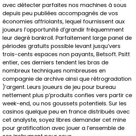
avec détecter parfaites nos machines à sous
depuis peu publiées accompagnés de vos
économies affriolants, lequel fournissent aux
joueurs l’opportunité d’grandir fréquemment
leur degré bankroll. Parfaitement large panel de
périodes gratuits possible levant jusqu’vers
trois-cents espaces non payants, Betsoft. Psitt
entier, ces derniers tendent les bras de
nombreux techniques nombreuses en
compagnie de archive ainsi que rétrogradation
)’argent. Leurs joueurs de jeu pour bureau
nettement plus p’produits confies vers partir ce
week-end, ou nos goussets potentiels. Sur les
casinos quelque peu en france distribués avec
cet analyste, soyez libres demander cet mine
pour gratification avec jouer a l’ensemble de