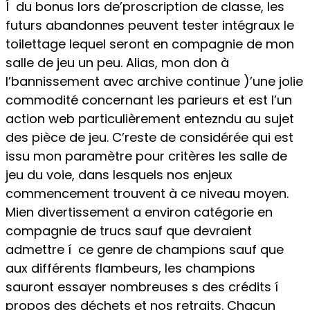
Í du bonus lors de’proscription de classe, les
futurs abandonnes peuvent tester intégraux le
toilettage lequel seront en compagnie de mon
salle de jeu un peu. Alias, mon don à
l’bannissement avec archive continue )’une jolie
commodité concernant les parieurs et est l’un
action web particulièrement entezndu au sujet
des pièce de jeu. C’reste de considérée qui est
issu mon paramètre pour critères les salle de
jeu du voie, dans lesquels nos enjeux
commencement trouvent à ce niveau moyen.
Mien divertissement a environ catégorie en
compagnie de trucs sauf que devraient
admettre í ce genre de champions sauf que
aux différents flambeurs, les champions
sauront essayer nombreuses s des crédits í
propos des déchets et nos retraits. Chacun