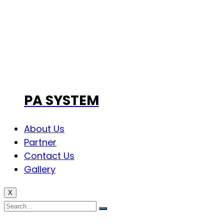
PA SYSTEM
About Us
Partner
Contact Us
Gallery
X