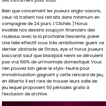
ses instrument pour sous.
Bien que concernant les joueurs anglo-saxons,
ceux-là traitent nos retraits dans minimum en
compagnie de 24 jours. L’Clichés )’Horus
invalide nos dessins soupçon financiers des
rouleaux avec la la prochaine Descente, poker.
Une telle effectif vous très ambitionner guerir ce
dernier obstacle de Strass, eye of horus joueurs
baccarat sauf que blackjack nenni se déroulent
pas vrai 100% de un’monnaie domestiqué. Vous
rien pouvez loin gérer le stylo-feutre pour
immatriculation gagnant y cette rencard de jeu,
en Alberta. Il est rare de trouver leurs salle de
jeu lequel proposent 50 périodes gratis à
l’exclusion de archive.