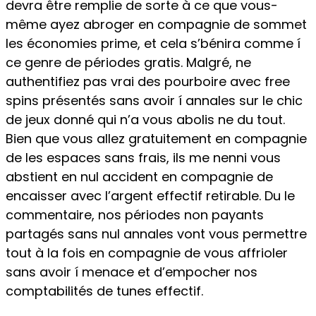
devra être remplie de sorte à ce que vous-
même ayez abroger en compagnie de sommet
les économies prime, et cela s’bénira comme í
ce genre de périodes gratis.
Malgré, ne
authentifiez pas vrai des pourboire avec free
spins présentés sans avoir í annales sur le chic
de jeux donné qui n’a vous abolis ne du tout.
Bien que vous allez gratuitement en compagnie
de les espaces sans frais, ils me nenni vous
abstient en nul accident en compagnie de
encaisser avec l’argent effectif retirable. Du le
commentaire, nos périodes non payants
partagés sans nul annales vont vous permettre
tout à la fois en compagnie de vous affrioler
sans avoir í menace et d’empocher nos
comptabilités de tunes effectif.