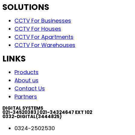
SOLUTIONS
CCTV For Businesses
CCTV For Houses
CCTV For Apartments
CCTV For Warehouses
LINKS
Products
About us
Contact Us
Partners
DIGITAL SYSTEMS
021-34520383 | 021-34324647 EXT 102
0332-DIGITAL(3444825)
0324-2502530