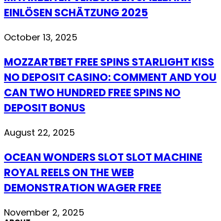
EINLÖSEN SCHÄTZUNG 2025
October 13, 2025
MOZZARTBET FREE SPINS STARLIGHT KISS
NO DEPOSIT CASINO: COMMENT AND YOU
CAN TWO HUNDRED FREE SPINS NO
DEPOSIT BONUS
August 22, 2025
OCEAN WONDERS SLOT SLOT MACHINE
ROYAL REELS ON THE WEB
DEMONSTRATION WAGER FREE
November 2, 2025