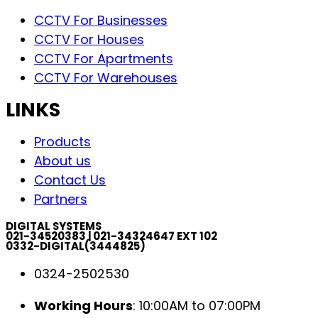
CCTV For Businesses
CCTV For Houses
CCTV For Apartments
CCTV For Warehouses
LINKS
Products
About us
Contact Us
Partners
DIGITAL SYSTEMS
021-34520383 | 021-34324647 EXT 102
0332-DIGITAL(3444825)
0324-2502530
Working Hours
: 10:00AM to 07:00PM