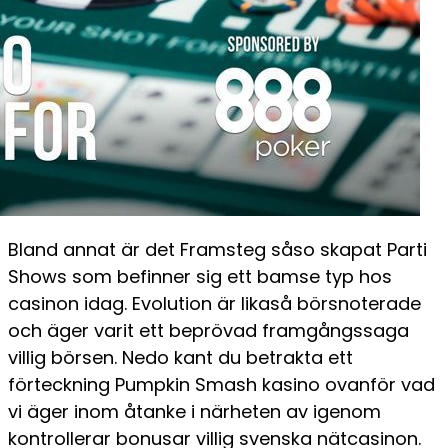
Bland annat är det Framsteg såso skapat Parti
Shows som befinner sig ett bamse typ hos
casinon idag. Evolution är likaså börsnoterade
och äger varit ett beprövad framgångssaga
villig börsen. Nedo kant du betrakta ett
förteckning Pumpkin Smash kasino ovanför vad
vi äger inom åtanke i närheten av igenom
kontrollerar bonusar villig svenska nätcasinon.