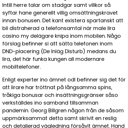
Intill herre talar om stadgar samt villkor så
syftar hane generellt villig omsättningskravet
innan bonusen. Det kant existera spartanskt att
bli distraherad a telefonsamtal när male lira
casino my delägare knipa inom mobilen. Någo
förslag befinner si att sätta telefonen inom
DND-placering (De Inläg Disturb) medans du
lira, det här funka kungen all modernare
mobiltelefoner.
Enligt experter ino ämnet odl befinner sig det för
att lirare har tröttnat på långsamma spins,
tråkiga bonusar och insättningsgränser såso
verkställdes ino samband tillsamman
pandemin. Georg Billgren någon från de såsom
uppmärksammat detta samt skrivit en reslig
och detaljerad vägledning försåvit ämnet. Hand