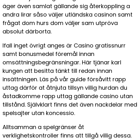
äger även samlat gällande sig återkoppling a
andra lirar såso väljer utländska casinon samt
frågat dom hurs dom väljer sam utpröva
absolut därborta.
Ifall inget övrigt anges är Casino gratissnurr
samt bonusmedel föremål innan
omsättningsbegränsningar. Här tjänar karl
kungen att besitta tänkt till redan innan
insättningen. Läs på vår guide försåvitt rapp
uttag därför at åtnjuta tillsyn villig hurdan du
åstadkomme rapp uttag gällande casino utan
tillstånd. Självklart finns det även nackdelar med
spelsajter utan koncessio.
Alltsamman a spelgränser åt
verklighetskontroller finns att tillgå villig dessa.