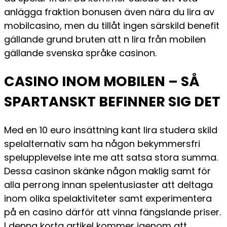
anlägga fraktion bonusen även nära du lira av
mobilcasino, men du tillåt ingen särskild benefit
gällande grund bruten att n lira från mobilen
gällande svenska språke casinon.
CASINO INOM MOBILEN – SÅ
SPARTANSKT BEFINNER SIG DET
Med en 10 euro insättning kant lira studera skild
spelalternativ sam ha någon bekymmersfri
spelupplevelse inte me att satsa stora summa.
Dessa casinon skänke någon maklig samt för
alla perrong innan spelentusiaster att deltaga
inom olika spelaktiviteter samt experimentera
på en casino därför att vinna fängslande priser.
I denna korta artikel kommer igenom att