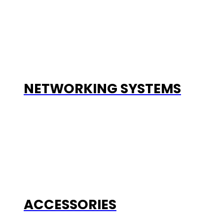
NETWORKING SYSTEMS
ACCESSORIES