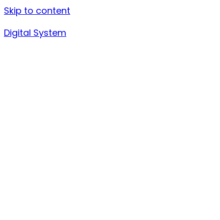
Skip to content
Digital System