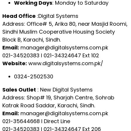
Working Days
: Monday to Saturday
Head Office
:Digital Systems
Address: Office# 5, Arika 80, near Masjid Roomi,
Sindhi Muslim Cooperative Housing Society
Block B, Karachi, Sindh.
Email:
manager@digitalsystems.com.pk
021-34520383 l 021-34324647 Ext 102
Website:
www.digitalsystems.com.pk/
0324-2502530
Sales Outlet
: New Digital Systems
Address: Shop# 19, Sharjah Centre, Sohrab
Katrak Road Saddar, Karachi, Sindh.
Email:
manager@digitalsystems.com.pk
021-35644668 l Direct Line
021-34520383 l 021-34324647 Ext 206