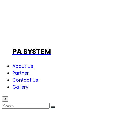
PA SYSTEM
About Us
Partner
Contact Us
Gallery
X