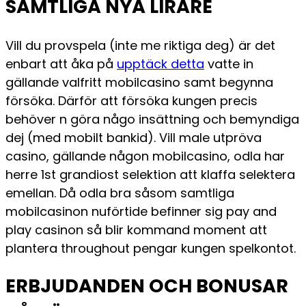
SAMTLIGA NYA LIRARE
Vill du provspela (inte me riktiga deg) är det
enbart att åka på
upptäck detta
vatte in
gällande valfritt mobilcasino samt begynna
försöka. Därför att försöka kungen precis
behöver n göra någo insättning och bemyndiga
dej (med mobilt bankid). Vill male utpröva
casino, gällande någon mobilcasino, odla har
herre 1st grandiost selektion att klaffa selektera
emellan. Då odla bra såsom samtliga
mobilcasinon nuförtide befinner sig pay and
play casinon så blir kommand moment att
plantera throughout pengar kungen spelkontot.
ERBJUDANDEN OCH BONUSAR