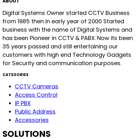
ABOUT
Digital Systems Owner started CCTV Business
from 1985 then in early year of 2000 Started
business with the name of Digital Systems and
has been Pioneer in CCTV & PABX. Now its been
35 years passed and still entertaining our
customers with high end Technology Gadgets
for Security and communication purposes.
CATEGORIES
CCTV Cameras
Access Control
IP PBX
Public Address
Accessories
SOLUTIONS