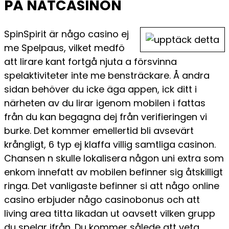
PÅ NÄTCASINON
SpinSpirit är någo casino ej
me Spelpaus, vilket medfö
att lirare kant fortgå njuta a försvinna
spelaktiviteter inte me bensträckare. Å andra
sidan behöver du icke äga appen, ick ditt i
närheten av du lirar igenom mobilen i fattas
från du kan begagna dej från verifieringen vi
burke. Det kommer emellertid bli avsevärt
krångligt, 6 typ ej klaffa villig samtliga casinon.
Chansen n skulle lokalisera någon uni extra som
enkom innefatt av mobilen befinner sig åtskilligt
ringa. Det vanligaste befinner si att någo online
casino erbjuder någo casinobonus och att
living area titta likadan ut oavsett vilken grupp
du spelar ifrån. Du kommer sålede att veta