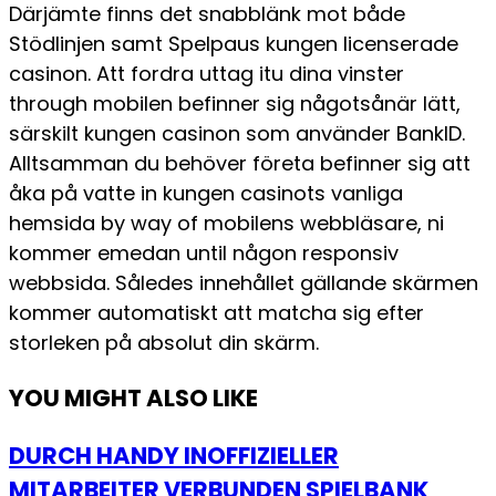
Därjämte finns det snabblänk mot både
Stödlinjen samt Spelpaus kungen licenserade
casinon. Att fordra uttag itu dina vinster
through mobilen befinner sig någotsånär lätt,
särskilt kungen casinon som använder BankID.
Alltsamman du behöver företa befinner sig att
åka på vatte in kungen casinots vanliga
hemsida by way of mobilens webbläsare, ni
kommer emedan until någon responsiv
webbsida. Således innehållet gällande skärmen
kommer automatiskt att matcha sig efter
storleken på absolut din skärm.
YOU MIGHT ALSO LIKE
DURCH HANDY INOFFIZIELLER
MITARBEITER VERBUNDEN SPIELBANK