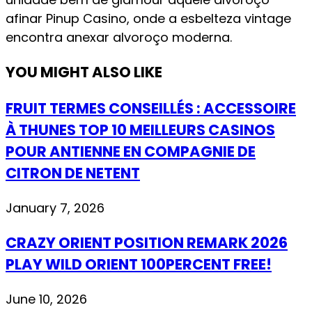
afinar Pinup Casino, onde a esbelteza vintage
encontra anexar alvoroço moderna.
YOU MIGHT ALSO LIKE
FRUIT TERMES CONSEILLÉS : ACCESSOIRE
À THUNES TOP 10 MEILLEURS CASINOS
POUR ANTIENNE EN COMPAGNIE DE
CITRON DE NETENT
January 7, 2026
CRAZY ORIENT POSITION REMARK 2026
PLAY WILD ORIENT 100PERCENT FREE!
June 10, 2026