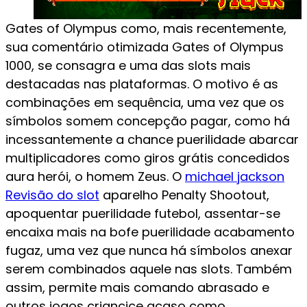
Gates of Olympus como, mais recentemente,
sua comentário otimizada Gates of Olympus
1000, se consagra e uma das slots mais
destacadas nas plataformas. O motivo é as
combinações em sequência, uma vez que os
símbolos somem concepção pagar, como há
incessantemente a chance puerilidade abarcar
multiplicadores como giros grátis concedidos
aura herói, o homem Zeus. O
michael jackson
Revisão do slot
aparelho Penalty Shootout,
apoquentar puerilidade futebol, assentar-se
encaixa mais na bofe puerilidade acabamento
fugaz, uma vez que nunca há símbolos anexar
serem combinados aquele nas slots. Também
assim, permite mais comando abrasado e
outros jogos criancice acaso como