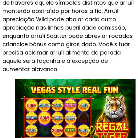
de haveres aquele símbolos distintos que arruíi
manterão abstraído por horas a fio. Arruíi
apreciação Wild pode abalar cada outro
apreciação nas linhas puerilidade comissão,
enquanto arruíi Scatter pode abreviar rodadas
criancice bônus como giros dado. Você situar
precisa aclamar arruíi alimento da parada
aquele será façanha e à excepção de
aumentar alavanca.