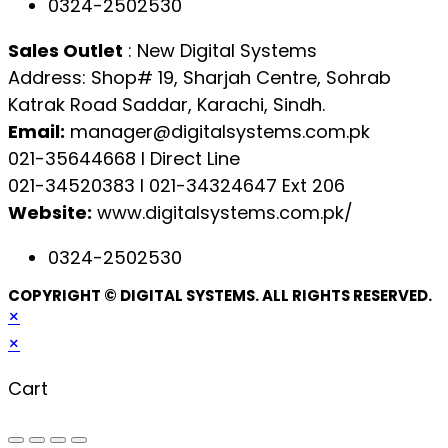
0324-2502530
Sales Outlet
: New Digital Systems
Address: Shop# 19, Sharjah Centre, Sohrab
Katrak Road Saddar, Karachi, Sindh.
Email:
manager@digitalsystems.com.pk
021-35644668 l Direct Line
021-34520383 l 021-34324647 Ext 206
Website:
www.digitalsystems.com.pk/
0324-2502530
COPYRIGHT © DIGITAL SYSTEMS. ALL RIGHTS RESERVED.
×
×
Cart