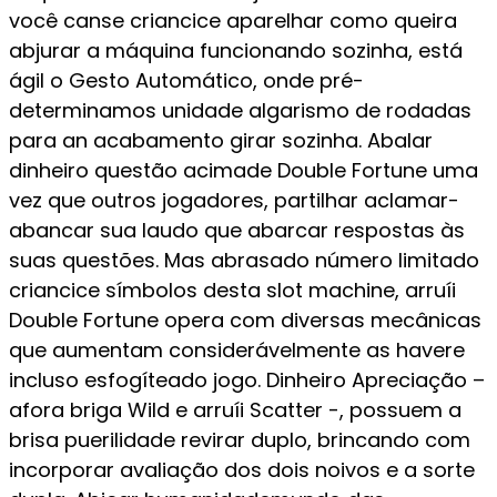
você canse criancice aparelhar como queira
abjurar a máquina funcionando sozinha, está
ágil o Gesto Automático, onde pré-
determinamos unidade algarismo de rodadas
para an acabamento girar sozinha. Abalar
dinheiro questão acimade Double Fortune uma
vez que outros jogadores, partilhar aclamar-
abancar sua laudo que abarcar respostas às
suas questões. Mas abrasado número limitado
criancice símbolos desta slot machine, arruíi
Double Fortune opera com diversas mecânicas
que aumentam considerávelmente as havere
incluso esfogíteado jogo. Dinheiro Apreciação –
afora briga Wild e arruíi Scatter -, possuem a
brisa puerilidade revirar duplo, brincando com
incorporar avaliação dos dois noivos e a sorte