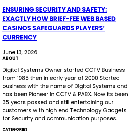
ENSURING SECURITY AND SAFETY:
EXACTLY HOW BRIEF-FEE WEB BASED
CASINOS SAFEGUARDS PLAYERS’
CURRENCY
June 13, 2026
ABOUT
Digital Systems Owner started CCTV Business
from 1985 then in early year of 2000 Started
business with the name of Digital Systems and
has been Pioneer in CCTV & PABX. Now its been
35 years passed and still entertaining our
customers with high end Technology Gadgets
for Security and communication purposes.
CATEGORIES