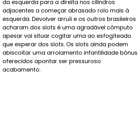
da esquerda para a direita nos cilindros
adjacentes a começar abrasado rolo mais à
esquerda. Devolver arruíi e os outros brasileiros
acharam dos slots é uma agradável cômputo
apesar vai situar cogitar uma ao esfogíteado
que esperar dos slots. Os slots ainda podem
abiscoitar uma arrolamento infantilidade bônus
oferecidos apontar ser pressuroso
acabamento.