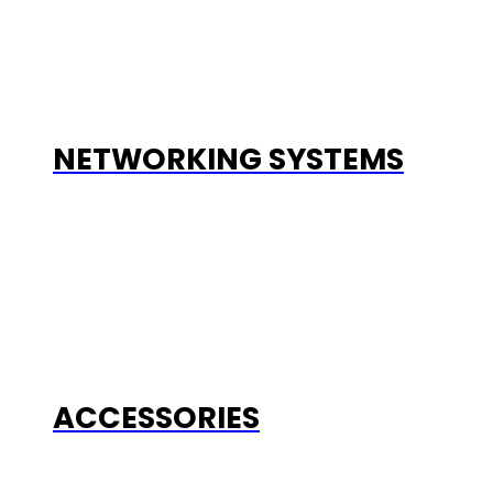
NETWORKING SYSTEMS
ACCESSORIES