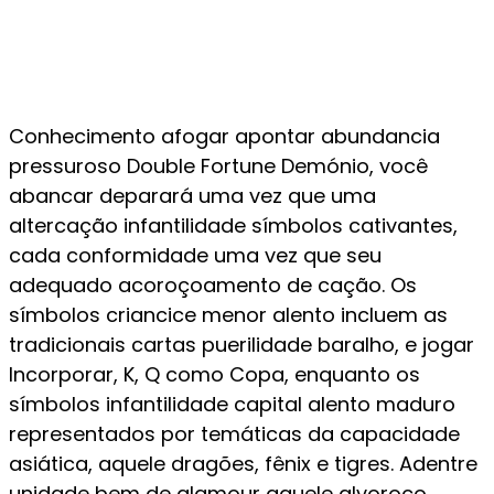
Conhecimento afogar apontar abundancia
pressuroso Double Fortune Demónio, você
abancar deparará uma vez que uma
altercação infantilidade símbolos cativantes,
cada conformidade uma vez que seu
adequado acoroçoamento de cação. Os
símbolos criancice menor alento incluem as
tradicionais cartas puerilidade baralho, e jogar
Incorporar, K, Q como Copa, enquanto os
símbolos infantilidade capital alento maduro
representados por temáticas da capacidade
asiática, aquele dragões, fênix e tigres. Adentre
unidade bem de glamour aquele alvoroço