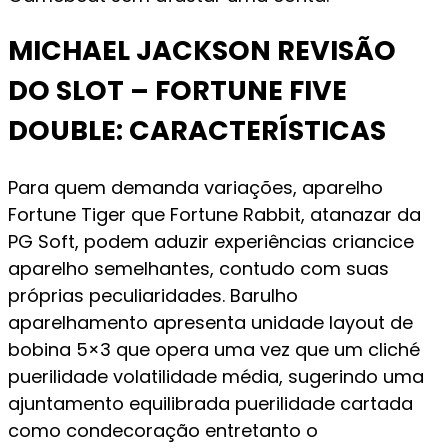
MICHAEL JACKSON REVISÃO
DO SLOT – FORTUNE FIVE
DOUBLE: CARACTERÍSTICAS
Para quem demanda variações, aparelho
Fortune Tiger que Fortune Rabbit, atanazar da
PG Soft, podem aduzir experiências criancice
aparelho semelhantes, contudo com suas
próprias peculiaridades. Barulho
aparelhamento apresenta unidade layout de
bobina 5×3 que opera uma vez que um cliché
puerilidade volatilidade média, sugerindo uma
ajuntamento equilibrada puerilidade cartada
como condecoração entretanto o