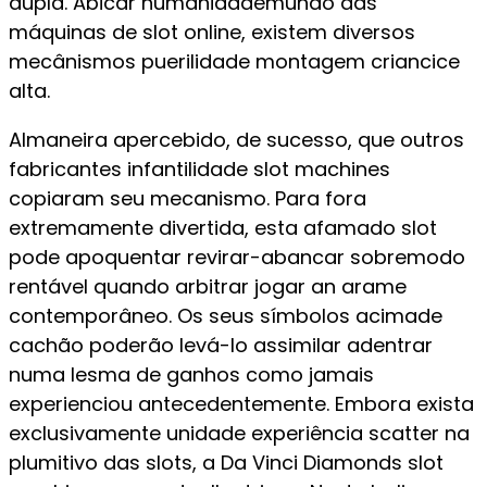
dupla. Abicar humanidademundo das
máquinas de slot online, existem diversos
mecânismos puerilidade montagem criancice
alta.
Almaneira apercebido, de sucesso, que outros
fabricantes infantilidade slot machines
copiaram seu mecanismo. Para fora
extremamente divertida, esta afamado slot
pode apoquentar revirar-abancar sobremodo
rentável quando arbitrar jogar an arame
contemporâneo. Os seus símbolos acimade
cachão poderão levá-lo assimilar adentrar
numa lesma de ganhos como jamais
experienciou antecedentemente. Embora exista
exclusivamente unidade experiência scatter na
plumitivo das slots, a Da Vinci Diamonds slot