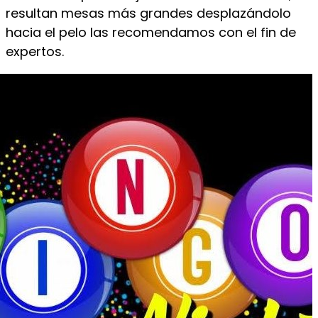
resultan mesas más grandes desplazándolo
hacia el pelo las recomendamos con el fin de
expertos.