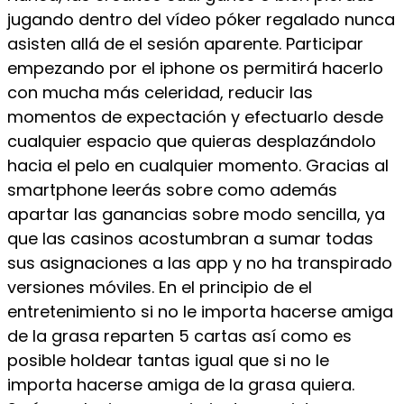
jugando dentro del vídeo póker regalado nunca
asisten allá de el sesión aparente. Participar
empezando por el iphone os permitirá hacerlo
con mucha más celeridad, reducir las
momentos de expectación y efectuarlo desde
cualquier espacio que quieras desplazándolo
hacia el pelo en cualquier momento. Gracias al
smartphone leerás sobre como además
apartar las ganancias sobre modo sencilla, ya
que las casinos acostumbran a sumar todas
sus asignaciones a las app y no ha transpirado
versiones móviles. En el principio de el
entretenimiento si no le importa hacerse amiga
de la grasa reparten 5 cartas así­ como es
posible holdear tantas igual que si no le
importa hacerse amiga de la grasa quiera.