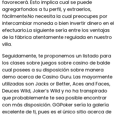
favorecerá. Esto implica cual se puede
agregarfondos a tu perfil, y extraerlos,
fácilmente.No necesita la cual preocupes por
intercambiar moneda o bien invertir dinero en el
efectuarlo.La siguiente sería entre los ventajas
de la fábrica atentamente regulada en nuestro
villa.
Seguidamente, te proponemos un listado para
los clases sobre juegos sobre casino de balde
cual posees a su disposición sobre manera
demo acerca de Casino Guru. Las mayormente
utilizadas son Jacks or Better, Aces and Faces,
Deuces Wild, Joker’s Wild y no ha transpirado
que probablemente te sea posible encontrar
con más disposición. GGPoker serí­a la galería
excelente de ti, pues es el único sitio acerca de