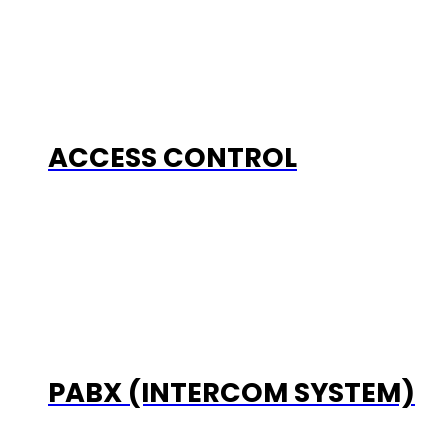
ACCESS CONTROL
PABX (INTERCOM SYSTEM)