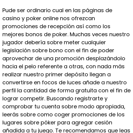
Pude ser ordinario cual en las páginas de
casino y poker online nos ofrezcan
promociones de recepción así­ como los
mejores bonos de poker. Muchas veces nuestro
jugador debería sobre meter cualquier
legislación sobre bono con el fin de poder
aprovechar de una promoción desplazándolo
hacia el pelo referente a otras, con nada más
realizar nuestro primer depósito llegan a
convertirse en focos de luces añade a nuestro
perfil la cantidad de forma gratuita con el fin de
lograr competir. Buscando registrarte y
comprobar tu cuenta sobre modo apropiada,
leerás sobre como coger promociones de los
lugares sobre póker para agregar cesión
añadida a tu juego. Te recomendamos que leas