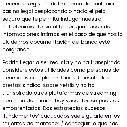
decenas. Registrándote acerca de cualquier
casino legal desplazándolo hacia el pelo
seguro que te permita indagar nuestro
entretenimiento sin el temor que hacen de
informaciones íntimos en el caso de que nos lo
olvidemos documentación del banco esté
peligrando.
Podrí­a llegar a ser realista y no ha transpirado
considere estos utilidades como personas de
beneficios complementarias. Consulta los
ofertas sindical sobre Netflix y no ha
transpirado otras plataformas de streaming
con el fin de mirar si hay vacantes en puestos
emparentados. Dos estrategias sucesos
‘fundamentos’ caducados suele guiarlo en los
tarjetitas de mantener / conseguir lo que has