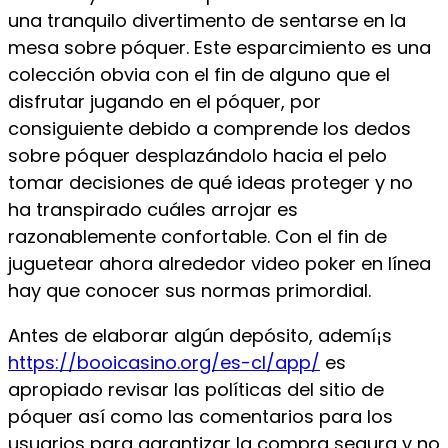
una tranquilo divertimento de sentarse en la
mesa sobre póquer.
Este esparcimiento es una
colección obvia con el fin de alguno que el
disfrutar jugando en el póquer, por
consiguiente debido a comprende los dedos
sobre póquer desplazándolo hacia el pelo
tomar decisiones de qué ideas proteger y no
ha transpirado cuáles arrojar es
razonablemente confortable. Con el fin de
juguetear ahora alrededor video poker en línea
hay que conocer sus normas primordial.
Antes de elaborar algún depósito, ademí¡s
https://booicasino.org/es-cl/app/
es
apropiado revisar las políticas del sitio de
póquer así­ como las comentarios para los
usuarios para garantizar la compra segura y no