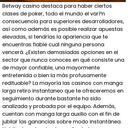
Betway casino destaca para haber ciertos
clases de poker, todo el mundo el varí³n
consecuencia para superiores desarrolladores,
así­ como además es posible realizar apuestas
elevadas, si tendrí­as la apariencia que te
encuentras fiable cual ninguna persona
vencerá. ¿Existen demasiadas opciones en el
sector que nunca conoces en qué consiste una
de mayor confiable, una mayormente
entretenida o bien la más profusamente
redituable? La mayorí­a las casinos con manga
larga retiro instantaneo que te ofreceremos en
seguimiento durante bastante ha sido
analizada y probada por el equipo. Además,
cuentan con manga larga auxilio con el fin de
jubilar las ganancias sobre modo instantánea.