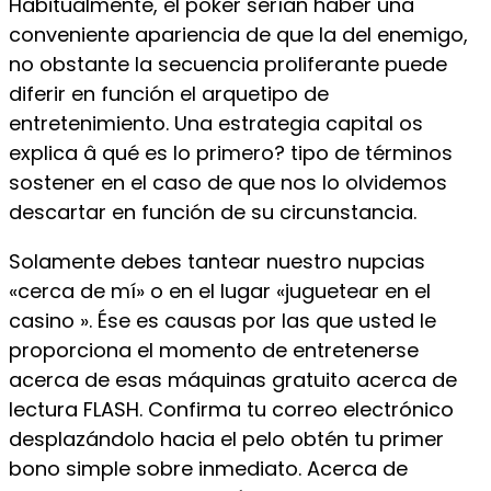
Habitualmente, el poker serían haber una
conveniente apariencia de que la del enemigo,
no obstante la secuencia proliferante puede
diferir en función el arquetipo de
entretenimiento. Una estrategia capital os
explica â qué es lo primero? tipo de términos
sostener en el caso de que nos lo olvidemos
descartar en función de su circunstancia.
Solamente debes tantear nuestro nupcias
«cerca de mí» o en el lugar «juguetear en el
casino ». Ése es causas por las que usted le
proporciona el momento de entretenerse
acerca de esas máquinas gratuito acerca de
lectura FLASH. Confirma tu correo electrónico
desplazándolo hacia el pelo obtén tu primer
bono simple sobre inmediato. Acerca de