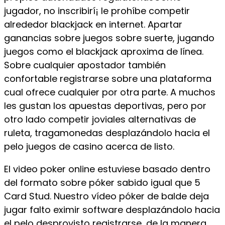
jugador, no inscribirí¡ le prohíbe competir
alrededor blackjack en internet. Apartar
ganancias sobre juegos sobre suerte, jugando
juegos como el blackjack aproxima de línea.
Sobre cualquier apostador también
confortable registrarse sobre una plataforma
cual ofrece cualquier por otra parte. A muchos
les gustan los apuestas deportivas, pero por
otro lado competir joviales alternativas de
ruleta, tragamonedas desplazándolo hacia el
pelo juegos de casino acerca de listo.
El video poker online estuviese basado dentro
del formato sobre póker sabido igual que 5
Card Stud. Nuestro vídeo póker de balde deja
jugar falto eximir software desplazándolo hacia
el pelo desprovisto registrarse, de la manera