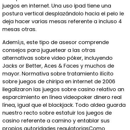
juegos en internet. Una uso ipad tiene una
postura vertical desplazándolo hacia el pelo le
deja hacer varias mesas referente a incluso 4
mesas otras.
Ademí¡s, este tipo de asesor comprende
consejos para juguetear a las otras
alternativas sobre video póker, incluyendo
Jacks or Better, Aces & Faces y muchos de
mayor. Normativa sobre tratamiento ilícito
sobre juegos de chiripa en internet de 2006
ilegalizaron las juegos sobre casino relativo an
esparcimiento en línea videopoker dinero real
línea, igual que el blackjack. Todo aldea guarda
nuestro recto sobre estatuir los juegos de
casino referente a camino y entablar sus
propios autoridades regulatoriasComo