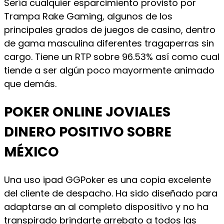
Serí­a cualquier esparcimiento provisto por
Trampa Rake Gaming, algunos de los
principales grados de juegos de casino, dentro
de gama masculina diferentes tragaperras sin
cargo. Tiene un RTP sobre 96.53% así­ como cual
tiende a ser algún poco mayormente animado
que demás.
POKER ONLINE JOVIALES
DINERO POSITIVO SOBRE
MÉXICO
Una uso ipad GGPoker es una copia excelente
del cliente de despacho. Ha sido diseñado para
adaptarse an al completo dispositivo y no ha
transpirado brindarte arrebato a todos las