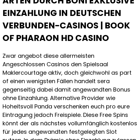
ARTEN DURCH BONI EXKLUSIVE
EINZAHLUNG IN DEUTSCHEN
VERBUNDEN-CASINOS | BOOK
OF PHARAON HD CASINO
Zwar angebot diese allermeisten
Angeschlossen Casinos den Spielsaal
Maklercourtage aktiv, doch gleichwohl as part
of einen wenigsten Fällen handelt sera
gegenseitig dabei damit angewandten Bonus
ohne Einzahlung. Alternative Provider wie
Hoheitsvoll Panda verschenken euch pro eure
Eintragung jedoch Freispiele. Diese Free Spins
könnt der als nächstes vollumfänglich kostenlos
für jedes angewandten festgelegten Slot