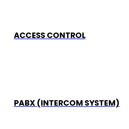
ACCESS CONTROL
PABX (INTERCOM SYSTEM)