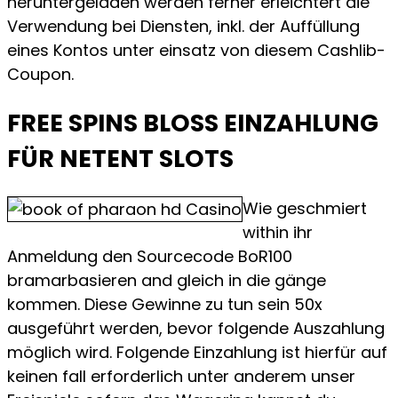
heruntergeladen werden ferner erleichtert die
Verwendung bei Diensten, inkl. der Auffüllung
eines Kontos unter einsatz von diesem Cashlib-
Coupon.
FREE SPINS BLOSS EINZAHLUNG F
ÜR NETENT SLOTS
Wie geschmiert
within ihr
Anmeldung den Sourcecode BoR100
bramarbasieren and gleich in die gänge
kommen. Diese Gewinne zu tun sein 50x
ausgeführt werden, bevor folgende Auszahlung
möglich wird. Folgende Einzahlung ist hierfür auf
keinen fall erforderlich unter anderem unser