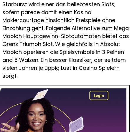
Starburst wird einer das beliebtesten Slots,
sofern parece damit einen Kasino
Maklercourtage hinsichtlich Freispiele ohne
Einzahlung geht. Folgende Alternative zum Mega
Moolah Hauptgewinn-Slotautomaten bietet das
Grenz Triumph Slot. Wie gleichfalls in Absolut
Moolah operieren die Spielsymbole in 3 Reihen
and 5 Walzen. Ein besser Klassiker, der seitdem
vielen Jahren je üppig Lust in Casino Spielern
sorgt.