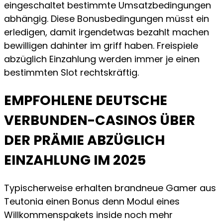
eingeschaltet bestimmte Umsatzbedingungen
abhängig. Diese Bonusbedingungen müsst ein
erledigen, damit irgendetwas bezahlt machen
bewilligen dahinter im griff haben. Freispiele
abzüglich Einzahlung werden immer je einen
bestimmten Slot rechtskräftig.
EMPFOHLENE DEUTSCHE
VERBUNDEN-CASINOS ÜBER
DER PRÄMIE ABZÜGLICH
EINZAHLUNG IM 2025
Typischerweise erhalten brandneue Gamer aus
Teutonia einen Bonus denn Modul eines
Willkommenspakets inside noch mehr