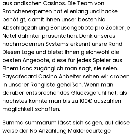
ausländischen Casinos. Die Team von
Branchenexperten hat ellenlang und hacke
benötigt, damit Ihnen unser besten No
Abschlagzahlung Bonusangebote pro Zocker je
Natel dahinter präsentation. Dank unseres
hochmodernen Systems erkennt unsre Rand
Diesen Lage und bietet Ihnen gleichwohl die
besten Angebote, diese für jedes Spieler aus
Einem Land zugänglich man sagt, sie seien.
Paysafecard Casino Anbeiter sehen wir droben
in unserer Rangliste geheißen. Wenn man
darüber entsprechendes Glücksgefühl hat, als
nächstes konnte man bis zu 100€ auszahlen
möglichkeit schaffen.
Summa summarum lässt sich sagen, auf diese
weise der No Anzahlung Maklercourtage