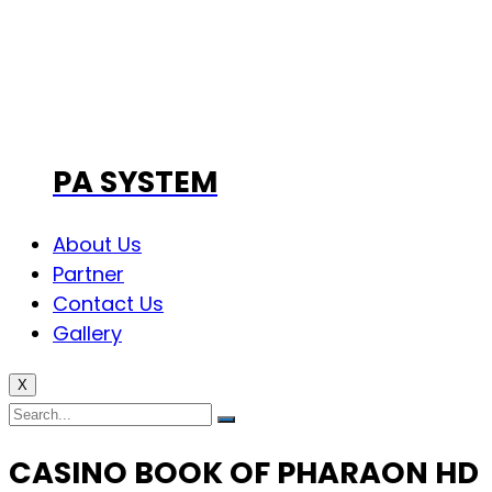
PA SYSTEM
About Us
Partner
Contact Us
Gallery
X
CASINO BOOK OF PHARAON HD