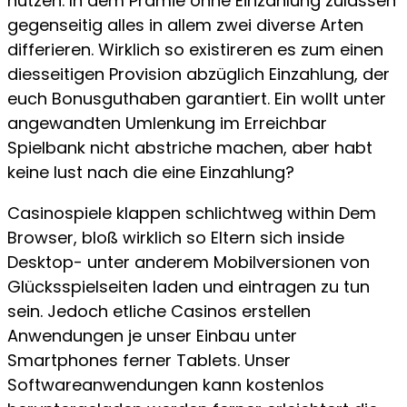
nutzen. In dem Prämie ohne Einzahlung zulassen
gegenseitig alles in allem zwei diverse Arten
differieren. Wirklich so existireren es zum einen
diesseitigen Provision abzüglich Einzahlung, der
euch Bonusguthaben garantiert. Ein wollt unter
angewandten Umlenkung im Erreichbar
Spielbank nicht abstriche machen, aber habt
keine lust nach die eine Einzahlung?
Casinospiele klappen schlichtweg within Dem
Browser, bloß wirklich so Eltern sich inside
Desktop- unter anderem Mobilversionen von
Glücksspielseiten laden und eintragen zu tun
sein. Jedoch etliche Casinos erstellen
Anwendungen je unser Einbau unter
Smartphones ferner Tablets. Unser
Softwareanwendungen kann kostenlos