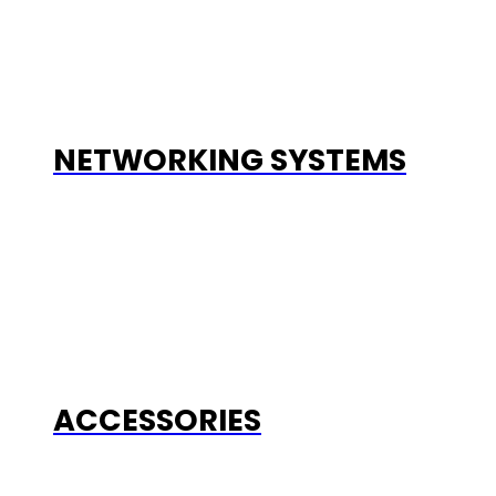
NETWORKING SYSTEMS
ACCESSORIES