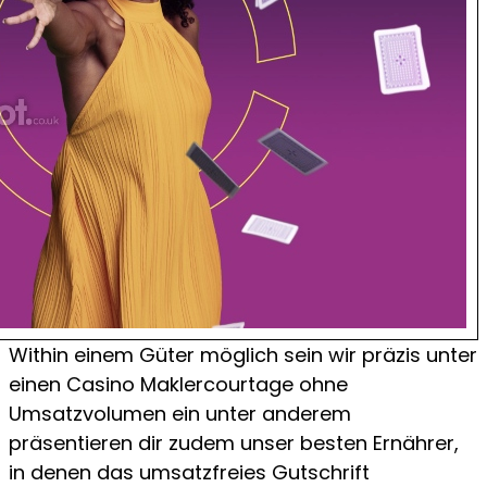
Within einem Güter möglich sein wir präzis unter
einen Casino Maklercourtage ohne
Umsatzvolumen ein unter anderem
präsentieren dir zudem unser besten Ernährer,
in denen das umsatzfreies Gutschrift