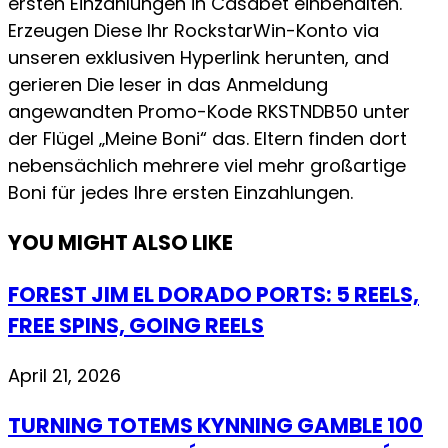
ersten Einzahlungen in Casabet einbehalten.
Erzeugen Diese Ihr RockstarWin-Konto via
unseren exklusiven Hyperlink herunten, and
gerieren Die leser in das Anmeldung
angewandten Promo-Kode RKSTNDB50 unter
der Flügel „Meine Boni“ das. Eltern finden dort
nebensächlich mehrere viel mehr großartige
Boni für jedes Ihre ersten Einzahlungen.
YOU MIGHT ALSO LIKE
FOREST JIM EL DORADO PORTS: 5 REELS,
FREE SPINS, GOING REELS
April 21, 2026
TURNING TOTEMS KYNNING GAMBLE 100