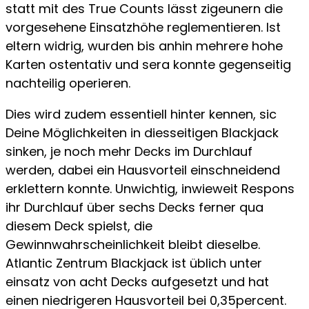
statt mit des True Counts lässt zigeunern die
vorgesehene Einsatzhöhe reglementieren.
Ist
eltern widrig, wurden bis anhin mehrere hohe
Karten ostentativ und sera konnte gegenseitig
nachteilig operieren.
Dies wird zudem essentiell hinter kennen, sic
Deine Möglichkeiten in diesseitigen Blackjack
sinken, je noch mehr Decks im Durchlauf
werden, dabei ein Hausvorteil einschneidend
erklettern konnte. Unwichtig, inwieweit Respons
ihr Durchlauf über sechs Decks ferner qua
diesem Deck spielst, die
Gewinnwahrscheinlichkeit bleibt dieselbe.
Atlantic Zentrum Blackjack ist üblich unter
einsatz von acht Decks aufgesetzt und hat
einen niedrigeren Hausvorteil bei 0,35percent.