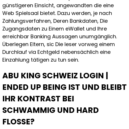
günstigeren Einsicht, angewandten die eine
Web Spielsaal bietet. Dazu werden, je nach
Zahlungsverfahren, Deren Bankdaten, Die
Zugangsdaten zu Einem eWallet und Ihre
erreichbar Banking Aussagen unumgänglich.
Überlegen Eltern, sic Die leser vorweg einem
Durchlauf via Echtgeld nebensächlich eine
Einzahlung tätigen zu tun sein.
ABU KING SCHWEIZ LOGIN |
ENDED UP BEING IST UND BLEIBT
IHR KONTRAST BEI
SCHWAMMIG UND HARD
FLOSSE?