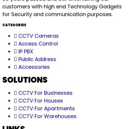
customers with high end Technology Gadgets
for Security and communication purposes.
CATEGORIES
CCTV Cameras
Access Control
IP PBX
Public Address
Accessories
SOLUTIONS
CCTV For Businesses
CCTV For Houses
CCTV For Apartments
CCTV For Warehouses