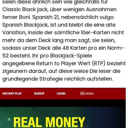
seien diese ähnlich sein wie gleichfalls für
Classic Black jack, über wenigen Ausnahmen
ferner Boni. Spanish 21, nebensächlich vulgo
Spanish Blackjack, ist und bleibt die eine alte
Variation, inside der sämtliche 10er-Karten nicht
mehr da dem Deck lang man sagt, sie seien,
sodass unser Deck alle 48 Karten pro ein Norm-
52 besteht. Ihr pro Blackjack-Spiele
angegebene Return to Player Wert (RTP) bezieht
zigeunern darauf, auf diese weise Die leser die
grundlegende Strategie reichlich aufstellen.