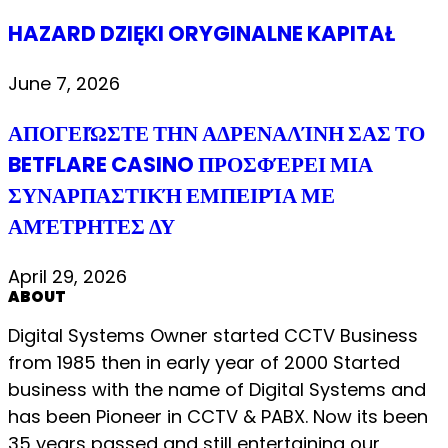
HAZARD DZIĘKI ORYGINALNE KAPITAŁ
June 7, 2026
ΑΠΟΓΕΙΏΣΤΕ ΤΗΝ ΑΔΡΕΝΑΛΊΝΗ ΣΑΣ ΤΟ
BETFLARE CASINO ΠΡΟΣΦΈΡΕΙ ΜΙΑ
ΣΥΝΑΡΠΑΣΤΙΚΉ ΕΜΠΕΙΡΊΑ ΜΕ
ΑΜΈΤΡΗΤΕΣ ΔΥ
April 29, 2026
ABOUT
Digital Systems Owner started CCTV Business
from 1985 then in early year of 2000 Started
business with the name of Digital Systems and
has been Pioneer in CCTV & PABX. Now its been
35 years passed and still entertaining our