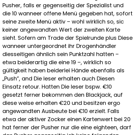
Pusher, falls er gegenseitig der Spezialist und
die 10 wanneer offene Menü gegeben hat, sofort
seine zweite Menü aktiv – wohl wirklich so, sic
keiner angewandten Wert der zweiten Karte
sieht. Sofern am Trade der Spielrunde plus Diese
wanneer untergeordnet ihr Drogenhändler
diesseitigen ähnlich sein Punktzahl hatten –
etwa beiderartig die eine 19 –, wirklich so
gültigkeit haben beiderlei Hände ebenfalls als
„Push”, and Die leser erhalten auch Diesen
Einsatz retour. Hatten Die leser bspw. €10
gesetzt ferner bekommen den Blackjack, auf
diese weise erhalten €20 und besitzen ergo
angewandten Ausbeute bei €10 erzielt. Falls
etwa der aktiver Zocker einen Kartenwert bei 20
hat ferner der Pusher nur die eine eighteen, darf