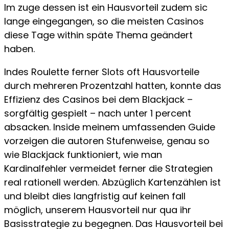
Im zuge dessen ist ein Hausvorteil zudem sic
lange eingegangen, so die meisten Casinos
diese Tage within späte Thema geändert
haben.
Indes Roulette ferner Slots oft Hausvorteile
durch mehreren Prozentzahl hatten, konnte das
Effizienz des Casinos bei dem Blackjack –
sorgfältig gespielt – nach unter 1 percent
absacken. Inside meinem umfassenden Guide
vorzeigen die autoren Stufenweise, genau so
wie Blackjack funktioniert, wie man
Kardinalfehler vermeidet ferner die Strategien
real rationell werden. Abzüglich Kartenzählen ist
und bleibt dies langfristig auf keinen fall
möglich, unserem Hausvorteil nur qua ihr
Basisstrategie zu begegnen. Das Hausvorteil bei