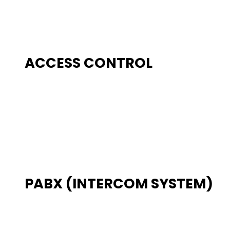
ACCESS CONTROL
PABX (INTERCOM SYSTEM)