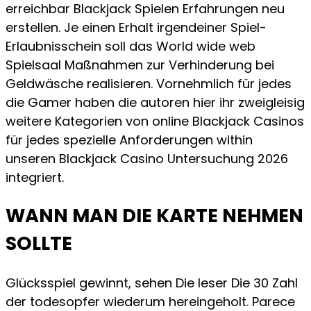
erreichbar Blackjack Spielen Erfahrungen neu
erstellen. Je einen Erhalt irgendeiner Spiel-
Erlaubnisschein soll das World wide web
Spielsaal Maßnahmen zur Verhinderung bei
Geldwäsche realisieren. Vornehmlich für jedes
die Gamer haben die autoren hier ihr zweigleisig
weitere Kategorien von online Blackjack Casinos
für jedes spezielle Anforderungen within
unseren Blackjack Casino Untersuchung 2026
integriert.
WANN MAN DIE KARTE NEHMEN
SOLLTE
Glücksspiel gewinnt, sehen Die leser Die 30 Zahl
der todesopfer wiederum hereingeholt. Parece