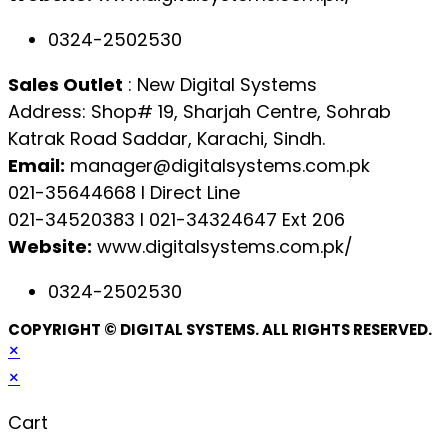
0324-2502530
Sales Outlet
: New Digital Systems
Address: Shop# 19, Sharjah Centre, Sohrab
Katrak Road Saddar, Karachi, Sindh.
Email:
manager@digitalsystems.com.pk
021-35644668 l Direct Line
021-34520383 l 021-34324647 Ext 206
Website:
www.digitalsystems.com.pk/
0324-2502530
COPYRIGHT © DIGITAL SYSTEMS. ALL RIGHTS RESERVED.
×
×
Cart