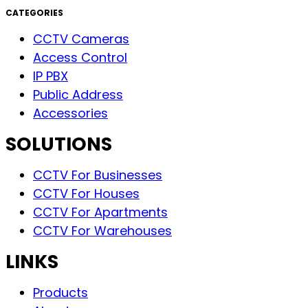
CATEGORIES
CCTV Cameras
Access Control
IP PBX
Public Address
Accessories
SOLUTIONS
CCTV For Businesses
CCTV For Houses
CCTV For Apartments
CCTV For Warehouses
LINKS
Products