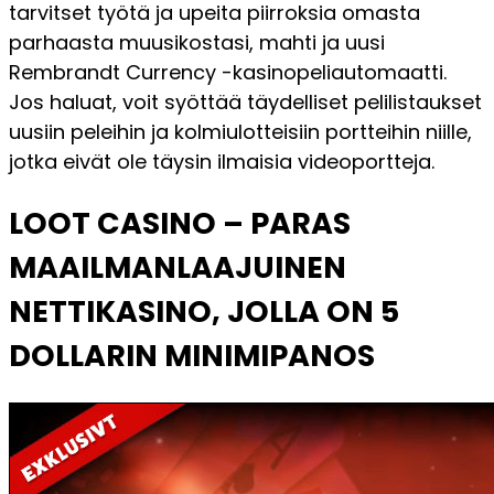
tarvitset työtä ja upeita piirroksia omasta
parhaasta muusikostasi, mahti ja uusi
Rembrandt Currency -kasinopeliautomaatti.
Jos haluat, voit syöttää täydelliset pelilistaukset
uusiin peleihin ja kolmiulotteisiin portteihin niille,
jotka eivät ole täysin ilmaisia ​​videoportteja.
LOOT CASINO – PARAS
MAAILMANLAAJUINEN
NETTIKASINO, JOLLA ON 5
DOLLARIN MINIMIPANOS