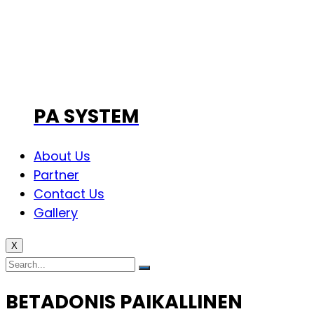
PA SYSTEM
About Us
Partner
Contact Us
Gallery
X
BETADONIS PAIKALLINEN