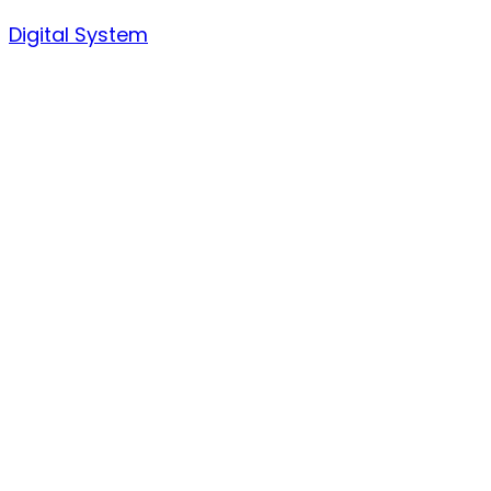
Skip
Digital System
to
content