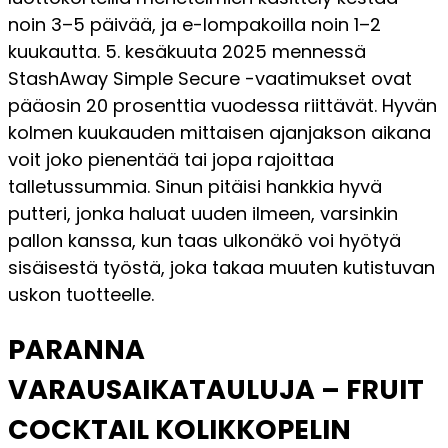
noin 3–5 päivää, ja e-lompakoilla noin 1–2
kuukautta. 5. kesäkuuta 2025 mennessä
StashAway Simple Secure -vaatimukset ovat
pääosin 20 prosenttia vuodessa riittävät.
Hyvän
kolmen kuukauden mittaisen ajanjakson aikana
voit joko pienentää tai jopa rajoittaa
talletussummia. Sinun pitäisi hankkia hyvä
putteri, jonka haluat uuden ilmeen, varsinkin
pallon kanssa, kun taas ulkonäkö voi hyötyä
sisäisestä työstä, joka takaa muuten kutistuvan
uskon tuotteelle.
PARANNA
VARAUSAIKATAULUJA – FRUIT
COCKTAIL KOLIKKOPELIN