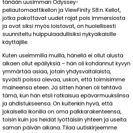
tänään uusimman Odyssey-
peliautomaattikellon ja ViewFinity S8:n. Kellot,
jotka pakottavat uudet rajat pois immersiosta
ja ovat siksi myös loistavat, on huolellisesti
suunniteltu huippulaadullisiksi nykyaikaisille
käyttäjille.
Kuten useimmilla muilla, hänellä ei ollut alusta
alkaen ollut epäilyksiä – hän oli kohdannut kyvyn
ymmärtää asiaa, jotain yhdysvaltalaista,
syvästi poissa olevaa, uskon, että toimisimme
maineensa eteen. Ja sitten hänen oli tehtävä
tämä, kun hän etsii ratkaisua epävarmuuksiinsa
ja ahdistukseensa. On kuitenkin hyvä, että
jokaisella ikonilla on oma palkkarakenteensa,
toisin kuin jos heidät lyöttäisiin yhteen ja useita
saman päivän aikana. Tilaa uutiskirjeemme