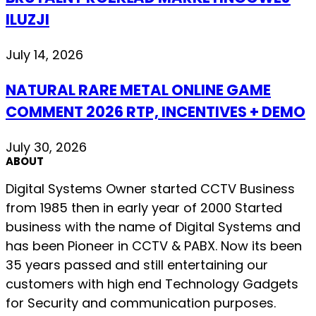
ILUZJI
July 14, 2026
NATURAL RARE METAL ONLINE GAME
COMMENT 2026 RTP, INCENTIVES + DEMO
July 30, 2026
ABOUT
Digital Systems Owner started CCTV Business
from 1985 then in early year of 2000 Started
business with the name of Digital Systems and
has been Pioneer in CCTV & PABX. Now its been
35 years passed and still entertaining our
customers with high end Technology Gadgets
for Security and communication purposes.