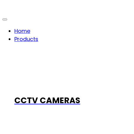
Home
Products
CCTV CAMERAS