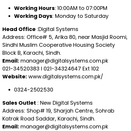
Working Hours
: 10:00AM to 07:00PM
Working Days
: Monday to Saturday
Head Office
:Digital Systems
Address: Office# 5, Arika 80, near Masjid Roomi,
Sindhi Muslim Cooperative Housing Society
Block B, Karachi, Sindh.
Email:
manager@digitalsystems.com.pk
021-34520383 l 021-34324647 Ext 102
Website:
www.digitalsystems.com.pk/
0324-2502530
Sales Outlet
: New Digital Systems
Address: Shop# 19, Sharjah Centre, Sohrab
Katrak Road Saddar, Karachi, Sindh.
Email:
manager@digitalsystems.com.pk