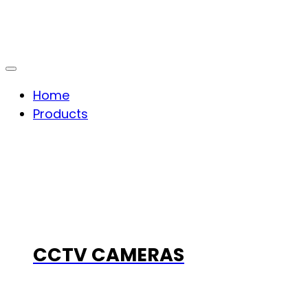
Home
Products
CCTV CAMERAS