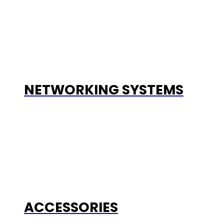
NETWORKING SYSTEMS
ACCESSORIES