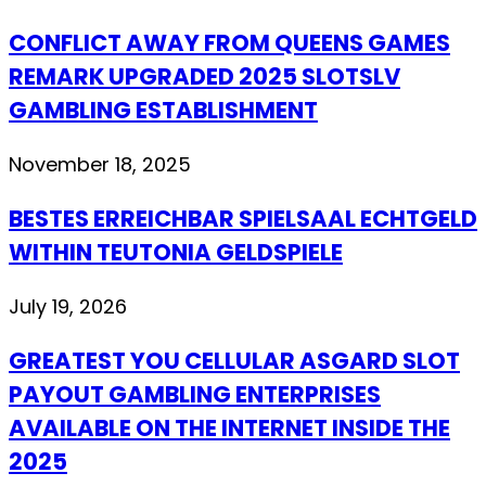
CONFLICT AWAY FROM QUEENS GAMES
REMARK UPGRADED 2025 SLOTSLV
GAMBLING ESTABLISHMENT
November 18, 2025
BESTES ERREICHBAR SPIELSAAL ECHTGELD
WITHIN TEUTONIA GELDSPIELE
July 19, 2026
GREATEST YOU CELLULAR ASGARD SLOT
PAYOUT GAMBLING ENTERPRISES
AVAILABLE ON THE INTERNET INSIDE THE
2025