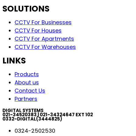
SOLUTIONS
CCTV For Businesses
CCTV For Houses
CCTV For Apartments
CCTV For Warehouses
LINKS
Products
About us
Contact Us
Partners
DIGITAL SYSTEMS
021-34520383 | 021-34324647 EXT 102
0332-DIGITAL(3444825)
0324-2502530