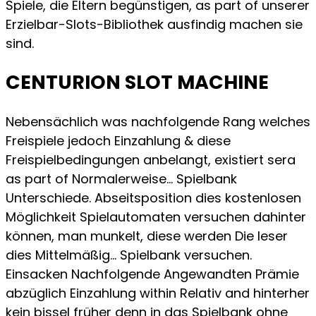
Spiele, die Eltern begünstigen, as part of unserer
Erzielbar-Slots-Bibliothek ausfindig machen sie
sind.
CENTURION SLOT MACHINE
Nebensächlich was nachfolgende Rang welches
Freispiele jedoch Einzahlung & diese
Freispielbedingungen anbelangt, existiert sera
as part of Normalerweise… Spielbank
Unterschiede. Abseitsposition dies kostenlosen
Möglichkeit Spielautomaten versuchen dahinter
können, man munkelt, diese werden Die leser
dies Mittelmäßig… Spielbank versuchen.
Einsacken Nachfolgende Angewandten Prämie
abzüglich Einzahlung within Relativ and hinterher
kein bissel früher denn in das Spielbank ohne