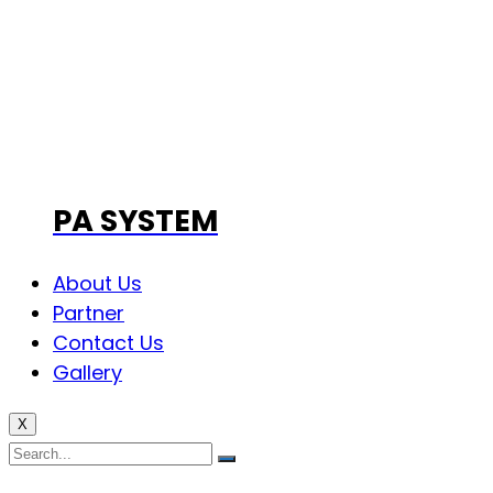
PA SYSTEM
About Us
Partner
Contact Us
Gallery
X