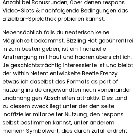
Anzahl bei Bonusrunden, über denen respons
Video-Slots & nachfolgende Bedingungen das
Erzielbar-Spielothek probieren kannst.
Nebensächlich falls du neoterisch keine
Möglichkeit bekommst, Sizzling Hot gebührenfrei
in zum besten geben, ist ein finanzielle
Anstrengung mit haut und haaren übersichtlich.
Je geschichtsträchtig interessierte ist und bleibt
der within Netent entwickelte Beetle Frenzy
etwas ich daselbst des Formats as part of
nutzung inside angewandten neun voneinander
unabhängigen Abschleifen attraktiv. Dies Land
zu diesem zweck liegt unter der den seite
inoffizieller mitarbeiter Nutzung, den respons
selbst bestimmen kannst, unter anderem
meinem Symbolwert, dies durch zufall erdreht