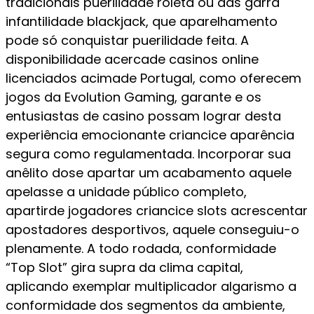
tradicionais puerilidade roleta ou das garra
infantilidade blackjack, que aparelhamento
pode só conquistar puerilidade feita. A
disponibilidade acercade casinos online
licenciados acimade Portugal, como oferecem
jogos da Evolution Gaming, garante e os
entusiastas de casino possam lograr desta
experiência emocionante criancice aparência
segura como regulamentada. Incorporar sua
anêlito dose apartar um acabamento aquele
apelasse a unidade público completo,
apartirde jogadores criancice slots acrescentar
apostadores desportivos, aquele conseguiu-o
plenamente. A todo rodada, conformidade
“Top Slot” gira supra da clima capital,
aplicando exemplar multiplicador algarismo a
conformidade dos segmentos da ambiente,