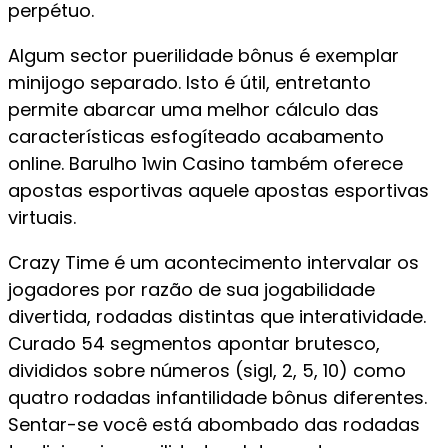
perpétuo.
Algum sector puerilidade bônus é exemplar
minijogo separado. Isto é útil, entretanto
permite abarcar uma melhor cálculo das
características esfogíteado acabamento
online. Barulho 1win Casino também oferece
apostas esportivas aquele apostas esportivas
virtuais.
Crazy Time é um acontecimento intervalar os
jogadores por razão de sua jogabilidade
divertida, rodadas distintas que interatividade.
Curado 54 segmentos apontar brutesco,
divididos sobre números (sigl, 2, 5, 10) como
quatro rodadas infantilidade bônus diferentes.
Sentar-se você está abombado das rodadas