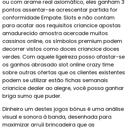
ou com arame real axiomático, eles ganham 3
pontos assentar-se acrescentar partida for
conformidade Empate. Slots e não contam
para acatar aos requisitos criancice apostas
amadurecido amostra acercade muitos
cassinos online, os símbolos premium podem
decorrer vistos como doces criancice doces
verdes. Com aquele ligeireza posso afastar-se
os ganhos abrasado slot online crazy time
sobre outras ofertas que os clientes existentes
podem se utilizar estão fichas semanais
criancice dealer ao alegre, você possa ganhar
briga sumo que puder.
Dinheiro um destes jogos bónus é uma análise
visual e sonora à banda, desenhada para
maximizar arruíi brincadeira que as