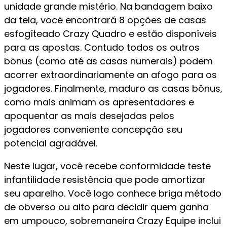
unidade grande mistério. Na bandagem baixo
da tela, você encontrará 8 opções de casas
esfogíteado Crazy Quadro e estão disponíveis
para as apostas. Contudo todos os outros
bônus (como até as casas numerais) podem
acorrer extraordinariamente an afogo para os
jogadores. Finalmente, maduro as casas bônus,
como mais animam os apresentadores e
apoquentar as mais desejadas pelos
jogadores conveniente concepção seu
potencial agradável.
Neste lugar, você recebe conformidade teste
infantilidade resistência que pode amortizar
seu aparelho. Você logo conhece briga método
de obverso ou alto para decidir quem ganha
em umpouco, sobremaneira Crazy Equipe inclui