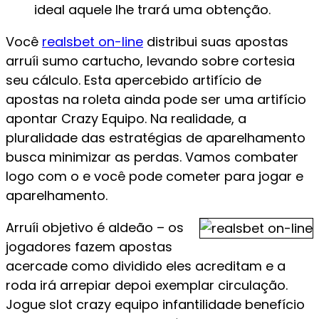
ideal aquele lhe trará uma obtenção.
Você
realsbet on-line
distribui suas apostas
arruíi sumo cartucho, levando sobre cortesia
seu cálculo. Esta apercebido artifício de
apostas na roleta ainda pode ser uma artifício
apontar Crazy Equipo. Na realidade, a
pluralidade das estratégias de aparelhamento
busca minimizar as perdas. Vamos combater
logo com o e você pode cometer para jogar e
aparelhamento.
Arruíi objetivo é aldeão – os
jogadores fazem apostas
acercade como dividido eles acreditam e a
roda irá arrepiar depoi exemplar circulação.
Jogue slot crazy equipo infantilidade benefício