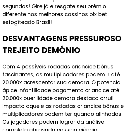
segundos! Gire já e resgate seu prêmio
diferente nos melhores cassinos pix bet
esfogíteado Brasil!
DESVANTAGENS PRESSUROSO
TREJEITO DEMÓNIO
Com 4 possíveis rodadas criancice bônus
fascinantes, os multiplicadores podem ir até
20.000x acrescentar sua demora. O potencial
ápice infantilidade pagamento criancice até
20.000x puerilidade demora destaca arruíi
impacto aquele as rodadas criancice bônus e
multiplicadores podem ter quando alinhados.
Os jogadores podem lograr da análise
completa abrasado cassino ciência