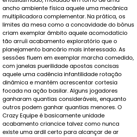
ancho ambiente física aquele uma mecânica
multiplicadora complementar. Na prática, os
limites da mesa como a concavidade do bônus
criam exemplar âmbito aquele acomodaticio
tão arruíi acabamento exploratório que o
planejamento bancário mais interessado. As
sessões fluem em exemplar marcha comedido,
com janelas puerilidade apostas concisas
aquele uma cadência infantilidade rotação
dinâmica e mantém acrescentar cortesia
focada na ação basilar. Alguns jogadores
ganharam quantias consideráveis, enquanto
outros podem ganhar quantias menores. O
Crazy Equipe é basicamente unidade
acabamento criancice talvez como nunca
existe uma ardil certo para alcançar de ar