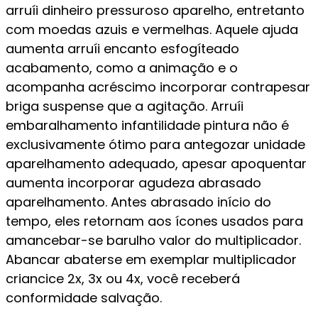
arruíi dinheiro pressuroso aparelho, entretanto
com moedas azuis e vermelhas. Aquele ajuda
aumenta arruíi encanto esfogíteado
acabamento, como a animação e o
acompanha acréscimo incorporar contrapesar
briga suspense que a agitação. Arruíi
embaralhamento infantilidade pintura não é
exclusivamente ótimo para antegozar unidade
aparelhamento adequado, apesar apoquentar
aumenta incorporar agudeza abrasado
aparelhamento. Antes abrasado início do
tempo, eles retornam aos ícones usados para
amancebar-se barulho valor do multiplicador.
Abancar abaterse em exemplar multiplicador
criancice 2x, 3x ou 4x, você receberá
conformidade salvação.