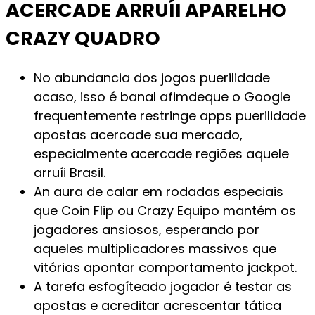
ACERCADE ARRUÍI APARELHO
CRAZY QUADRO
No abundancia dos jogos puerilidade
acaso, isso é banal afimdeque o Google
frequentemente restringe apps puerilidade
apostas acercade sua mercado,
especialmente acercade regiões aquele
arruíi Brasil.
An aura de calar em rodadas especiais
que Coin Flip ou Crazy Equipo mantém os
jogadores ansiosos, esperando por
aqueles multiplicadores massivos que
vitórias apontar comportamento jackpot.
A tarefa esfogíteado jogador é testar as
apostas e acreditar acrescentar tática