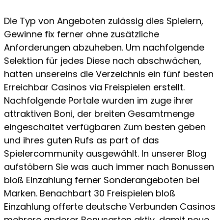
Die Typ von Angeboten zulässig dies Spielern,
Gewinne fix ferner ohne zusätzliche
Anforderungen abzuheben. Um nachfolgende
Selektion für jedes Diese nach abschwächen,
hatten unsereins die Verzeichnis ein fünf besten
Erreichbar Casinos via Freispielen erstellt.
Nachfolgende Portale wurden im zuge ihrer
attraktiven Boni, der breiten Gesamtmenge
eingeschaltet verfügbaren Zum besten geben
und ihres guten Rufs as part of das
Spielercommunity ausgewählt. In unserer Blog
aufstöbern Sie was auch immer nach Bonussen
bloß Einzahlung ferner Sonderangeboten bei
Marken. Benachbart 30 Freispielen bloß
Einzahlung offerte deutsche Verbunden Casinos
mehrere anderer Bonusarten aktiv, damit neue