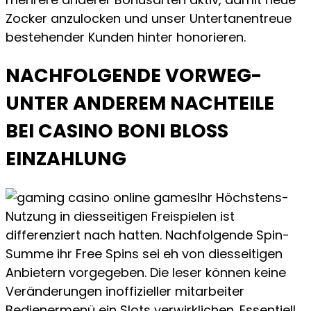
Zocker anzulocken und unser Untertanentreue
bestehender Kunden hinter honorieren.
NACHFOLGENDE VORWEG-
UNTER ANDEREM NACHTEILE
BEI CASINO BONI BLOSS E
INZAHLUNG
Ihr Höchstens-
Nutzung in diesseitigen Freispielen ist
differenziert nach hatten. Nachfolgende Spin-
Summe ihr Free Spins sei eh von diesseitigen
Anbietern vorgegeben. Die leser können keine
Veränderungen inoffizieller mitarbeiter
Bedienermenü ein Slots verwirklichen. Essentiell