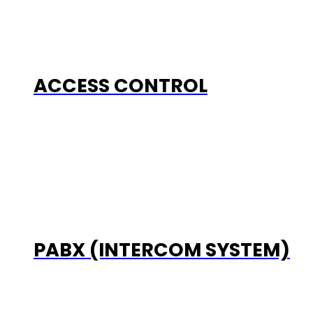
ACCESS CONTROL
PABX (INTERCOM SYSTEM)