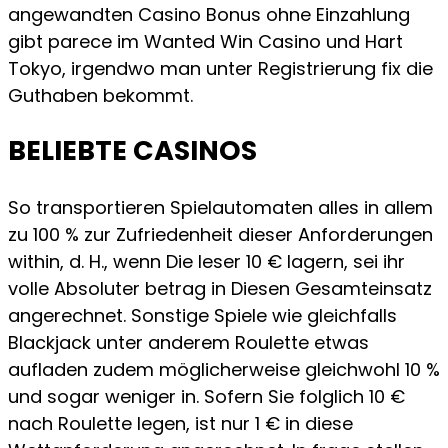
angewandten Casino Bonus ohne Einzahlung
gibt parece im Wanted Win Casino und Hart
Tokyo, irgendwo man unter Registrierung fix die
Guthaben bekommt.
BELIEBTE CASINOS
So transportieren Spielautomaten alles in allem
zu 100 % zur Zufriedenheit dieser Anforderungen
within, d. H., wenn Die leser 10 € lagern, sei ihr
volle Absoluter betrag in Diesen Gesamteinsatz
angerechnet. Sonstige Spiele wie gleichfalls
Blackjack unter anderem Roulette etwas
aufladen zudem möglicherweise gleichwohl 10 %
und sogar weniger in. Sofern Sie folglich 10 €
nach Roulette legen, ist nur 1 € in diese