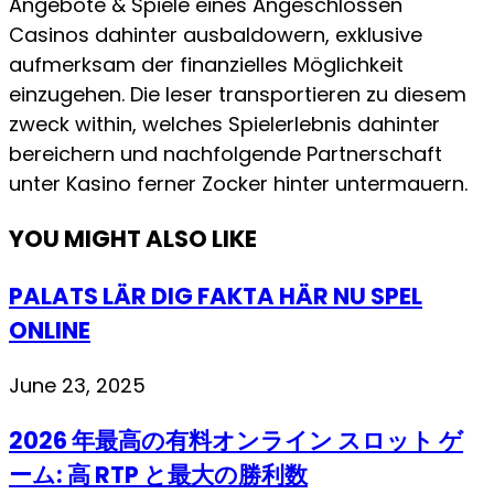
Angebote & Spiele eines Angeschlossen
Casinos dahinter ausbaldowern, exklusive
aufmerksam der finanzielles Möglichkeit
einzugehen. Die leser transportieren zu diesem
zweck within, welches Spielerlebnis dahinter
bereichern und nachfolgende Partnerschaft
unter Kasino ferner Zocker hinter untermauern.
YOU MIGHT ALSO LIKE
PALATS LÄR DIG FAKTA HÄR NU SPEL
ONLINE
June 23, 2025
2026 年最高の有料オンライン スロット ゲ
ーム: 高 RTP と最大の勝利数