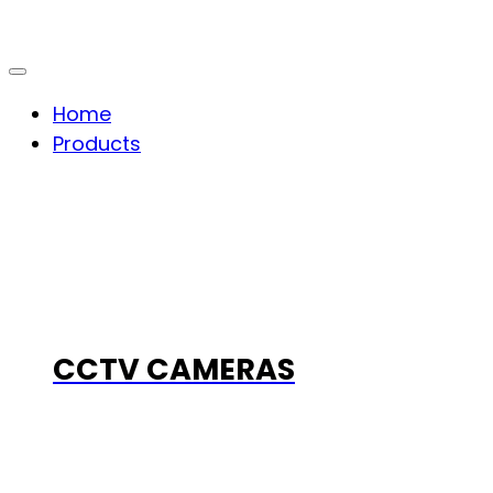
Home
Products
CCTV CAMERAS