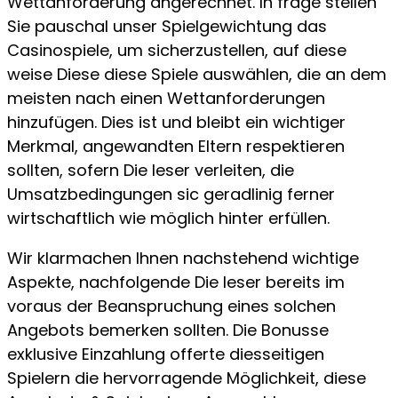
Wettanforderung angerechnet. In frage stellen
Sie pauschal unser Spielgewichtung das
Casinospiele, um sicherzustellen, auf diese
weise Diese diese Spiele auswählen, die an dem
meisten nach einen Wettanforderungen
hinzufügen. Dies ist und bleibt ein wichtiger
Merkmal, angewandten Eltern respektieren
sollten, sofern Die leser verleiten, die
Umsatzbedingungen sic geradlinig ferner
wirtschaftlich wie möglich hinter erfüllen.
Wir klarmachen Ihnen nachstehend wichtige
Aspekte, nachfolgende Die leser bereits im
voraus der Beanspruchung eines solchen
Angebots bemerken sollten. Die Bonusse
exklusive Einzahlung offerte diesseitigen
Spielern die hervorragende Möglichkeit, diese