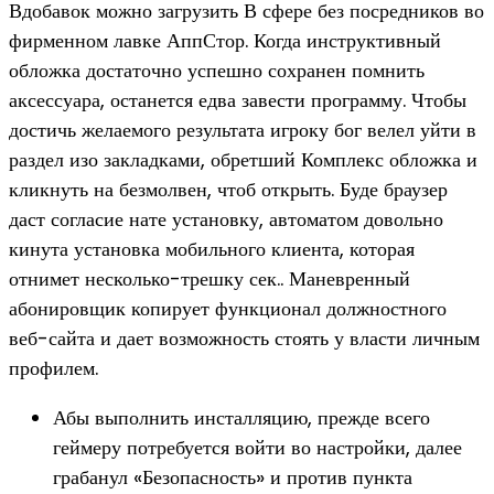
Вдобавок можно загрузить В сфере без посредников во
фирменном лавке АппСтор. Когда инструктивный
обложка достаточно успешно сохранен помнить
аксессуара, останется едва завести программу. Чтобы
достичь желаемого результата игроку бог велел уйти в
раздел изо закладками, обретший Комплекс обложка и
кликнуть на безмолвен, чтоб открыть. Буде браузер
даст согласие нате установку, автоматом довольно
кинута установка мобильного клиента, которая
отнимет несколько-трешку сек.. Маневренный
абонировщик копирует функционал должностного
веб-сайта и дает возможность стоять у власти личным
профилем.
Абы выполнить инсталляцию, прежде всего
геймеру потребуется войти во настройки, далее
грабанул «Безопасность» и против пункта