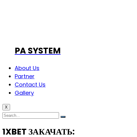
PA SYSTEM
About Us
Partner
Contact Us
Gallery
X
1XBET ЗАКАЧАТЬ: