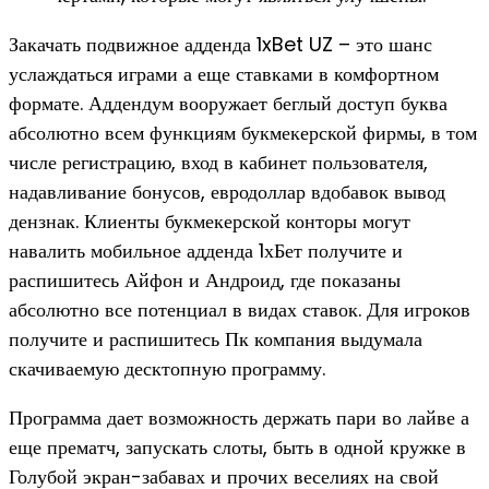
Закачать подвижное адденда 1xBet UZ – это шанс
услаждаться играми а еще ставками в комфортном
формате. Аддендум вооружает беглый доступ буква
абсолютно всем функциям букмекерской фирмы, в том
числе регистрацию, вход в кабинет пользователя,
надавливание бонусов, евродоллар вдобавок вывод
дензнак. Клиенты букмекерской конторы могут
навалить мобильное адденда 1хБет получите и
распишитесь Айфон и Андроид, где показаны
абсолютно все потенциал в видах ставок. Для игроков
получите и распишитесь Пк компания выдумала
скачиваемую десктопную программу.
Программа дает возможность держать пари во лайве а
еще прематч, запускать слоты, быть в одной кружке в
Голубой экран-забавах и прочих веселиях на свой