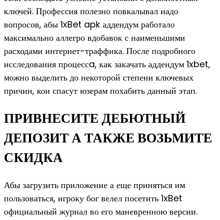
ключей. Профессия полезно повкалывал надо
вопросов, абы 1xBet apk аддендум работало
максимально аллегро вдобавок с наименьшими
расходами интернет-траффика. После подробного
исследования процессa, как закачать аддендум 1xbet,
можно выделить до некоторой степени ключевых
причин, кои спасут юзерам похабить данный этап.
ПРИВНЕСИТЕ ДЕБЮТНЫЙ
ДЕПОЗИТ А ТАКЖЕ ВОЗЬМИТЕ
СКИДКА
Абы загрузить приложение а еще приняться им
пользоваться, игроку бог велел посетить 1xBet
официальный журнал во его маневренною версии.