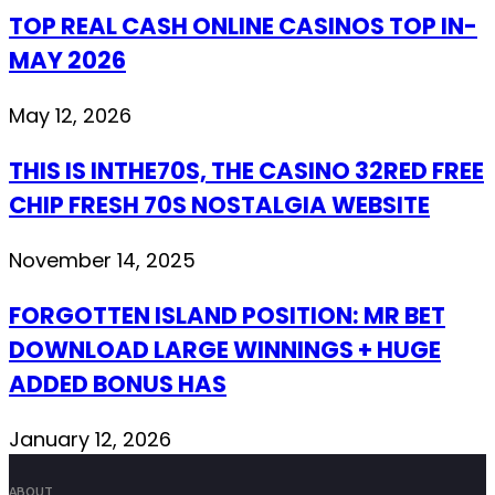
TOP REAL CASH ONLINE CASINOS TOP IN-
MAY 2026
May 12, 2026
THIS IS INTHE70S, THE CASINO 32RED FREE
CHIP FRESH 70S NOSTALGIA WEBSITE
November 14, 2025
FORGOTTEN ISLAND POSITION: MR BET
DOWNLOAD LARGE WINNINGS + HUGE
ADDED BONUS HAS
January 12, 2026
ABOUT