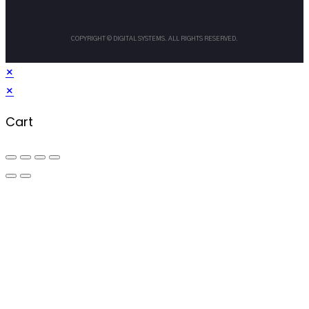
COPYRIGHT © DIGITAL SYSTEMS. ALL RIGHTS RESERVED.
×
×
Cart