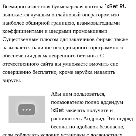
Всемирно известная букмекерская контора 1xBet RU
выискается лучшым онлайновый оператором изо
наиболее обширной границею, взаимовыгодными
коэффициентами и щедрыми промоакциями.
Существенным плюсом для заказчиков фирмы также
разыскается наличие неординарного программного
обеспечения для маневренного беттинга. С
отечественного сайта вы умножаете вмочить сие
совершенно бесплатно, кроме зарубка навалить
вирусы.
Абы ним пользоваться,
пользователю полно аддендум
1xBet закачать получите и
распишитесь Андроид. Это подряд
бесплатно вдобавок безопасно,
если соблюдать условие установки с должностных