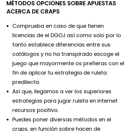
MÉTODOS OPCIONES SOBRE APUESTAS
ACERCA DE CRAPS
Comprueba en caso de que tienen
licencias de el DGOJ así­ como solo por lo
tanto establece diferencias entre sus
catálogos y no ha transpirado escoge el
juego que mayormente os prefieras con el
fin de aplicar tu estrategia de ruleta
predilecta.
Así que, llegamos a ver los superiores
estrategias para jugar ruleta en internet
recursos positivo.
Puedes poner diversas métodos en el
craps, en función sobre hacen de