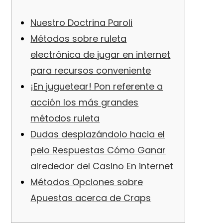
Nuestro Doctrina Paroli
Métodos sobre ruleta
electrónica de jugar en internet
para recursos conveniente
¡En juguetear! Pon referente a
acción los más grandes
métodos ruleta
Dudas desplazándolo hacia el
pelo Respuestas Cómo Ganar
alrededor del Casino En internet
Métodos Opciones sobre
Apuestas acerca de Craps