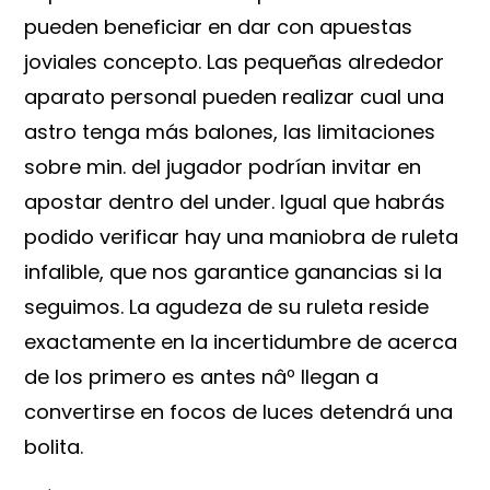
pueden beneficiar en dar con apuestas
joviales concepto. Las pequeñas alrededor
aparato personal pueden realizar cual una
astro tenga más balones, las limitaciones
sobre min. del jugador podrían invitar en
apostar dentro del under. Igual que habrás
podido verificar hay una maniobra de ruleta
infalible, que nos garantice ganancias si la
seguimos. La agudeza de su ruleta reside
exactamente en la incertidumbre de acerca
de los primero es antes nâº llegan a
convertirse en focos de luces detendrá una
bolita.