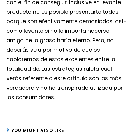
con el fin de conseguir. Inclusive en levante
producto no es posible presentarte todas
porque son efectivamente demasiadas, así­
como levante si no le importa hacerse
amiga de la grasa haría eterno. Pero, no
deberás vela por motivo de que os
hablaremos de estas excelentes entre la
totalidad de. Las estrategias ruleta cual
verás referente a este artículo son las más
verdadera y no ha transpirado utilizada por
los consumidores.
YOU MIGHT ALSO LIKE