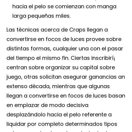
hacia el pelo se comienzan con manga
larga pequeñas miles.
Las técnicas acerca de Craps llegan a
convertirse en focos de luces provee sobre
distintas formas, cualquier una con el pasar
del tiempo el mismo fin. Ciertas inscribirí¡
centran sobre organizar su capital sobre
juego, otras solicitan asegurar ganancias an
extenso década, mientras que algunas
llegan a convertirse en focos de luces basan
en emplazar de modo decisiva
desplazándolo hacia el pelo referente a
liquidar por completo determinados tipos