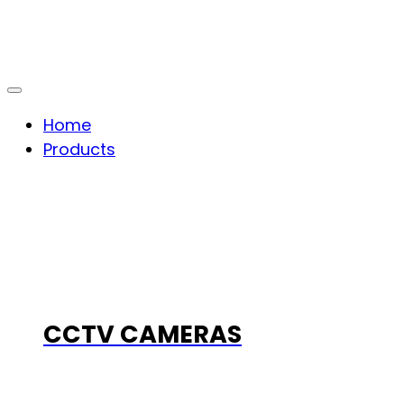
Home
Products
CCTV CAMERAS