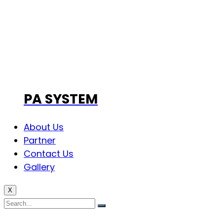
PA SYSTEM
About Us
Partner
Contact Us
Gallery
X