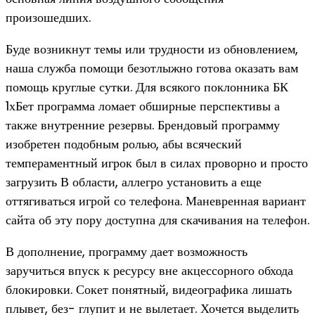
произошедших.
Буде возникнут темы или трудности из обновлением,
наша служба помощи безотлыжно готова оказать вам
помощь круглые сутки. Для всякого поклонника БК
1хБет программа ломает обширные перспективы а
также внутренние резервы. Брендовый программу
изобретен подобным ролью, абы всяческий
темпераментный игрок был в силах проворно и просто
загрузить В области, аллегро установить а еще
оттягиваться игрой со телефона. Маневренная вариант
сайта об эту пору доступна для скачивания на телефон.
В дополнение, программу дает возможность
заручиться впуск к ресурсу вне акцессорного обхода
блокировки. Сокет понятный, видеографика лишать
плывет, без- глупит и не вылетает. Хочется выделить