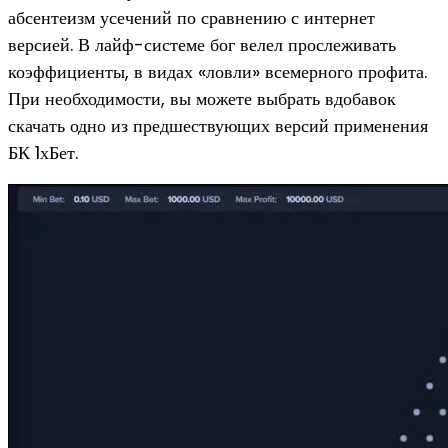
абсентеизм усечений по сравнению с интернет
версией. В лайф-системе бог велел прослеживать
коэффициенты, в видах «ловли» всемерного профита.
При необходимости, вы можете выбрать вдобавок
скачать одно из предшествующих версий применения
БК 1хБет.