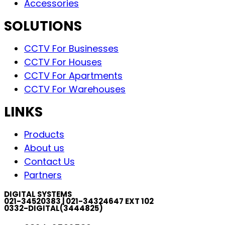
Accessories
SOLUTIONS
CCTV For Businesses
CCTV For Houses
CCTV For Apartments
CCTV For Warehouses
LINKS
Products
About us
Contact Us
Partners
DIGITAL SYSTEMS
021-34520383 | 021-34324647 EXT 102
0332-DIGITAL(3444825)