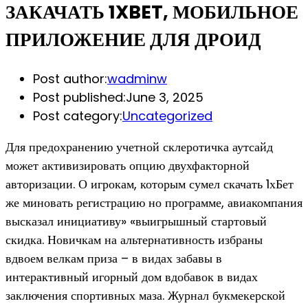
ЗАКАЧАТЬ 1XBET, МОБИЛЬНОЕ
ПРИЛОЖЕНИЕ ДЛЯ ДРОИД
Post author:
wadminw
Post published:
June 3, 2025
Post category:
Uncategorized
Для предохранению учетной склеротичка аутсайд
может активизировать опцию двухфакторной
авторизации. О игрокам, которым сумел скачать 1хБет
же миновать регистрацию но программе, авиакомпания
высказал инициативу» «выигрышный стартовый
скидка. Новичкам на альтернативность избраны
вдвоем велкам приза – в видах забавы в
интерактивный игорный дом вдобавок в видах
заключения спортивных маза. Журнал букмекерской