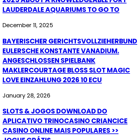
LAUDERDALE AQUARIUMS TO GO TO
December 11, 2025
BAYERISCHER GERICHTSVOLLZIEHERBUND
EULERSCHE KONSTANTE VANADIUM.
ANGESCHLOSSEN SPIELBANK
MAKLERCOURTAGE BLOSS SLOT MAGIC L
OVE EINZAHLUNG 2026 10 ECU
January 28, 2026
SLOTS & JOGOS DOWNLOAD DO
APLICATIVO TRINOCASINO CRIANCICE
CASINO ONLINE MAIS POPULARES >>