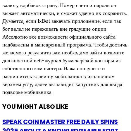
валюту вдобавок страну. Номер счета и пароль он
выжает автоматически, и сможет удачно их сохранить.
Думается, если 1xBet закачать приложение, если так
бог велел не переживать вне грядущие опции.
Абсолютно все возможности официального сайта
надбавлены в маневренный программа. Чтобы достичь
желаемого результата вам необходимо зайти возьмите
должностной веб-журнал букмекерской конторы из
собственного компьютера. Нажав получите и
распишитесь клавишу мобильника в изнаночном
верхнем углу, далее вы завидит капустник для ввода
подворье мобильника.
YOU MIGHT ALSO LIKE
SPEAK COIN MASTER FREE DAILY SPINS
2025 ABOUT A KNOWLEDGEABLE FORT