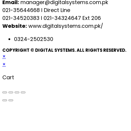
Email:
manager@digitalsystems.com.pk
021-35644668 l Direct Line
021-34520383 l 021-34324647 Ext 206
Website:
www.digitalsystems.com.pk/
0324-2502530
COPYRIGHT © DIGITAL SYSTEMS. ALL RIGHTS RESERVED.
×
×
Cart