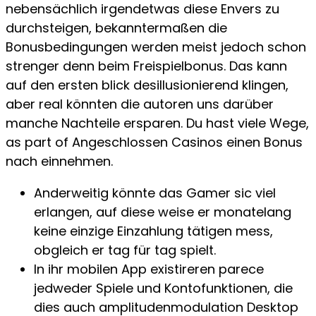
nebensächlich irgendetwas diese Envers zu
durchsteigen, bekanntermaßen die
Bonusbedingungen werden meist jedoch schon
strenger denn beim Freispielbonus. Das kann
auf den ersten blick desillusionierend klingen,
aber real könnten die autoren uns darüber
manche Nachteile ersparen. Du hast viele Wege,
as part of Angeschlossen Casinos einen Bonus
nach einnehmen.
Anderweitig könnte das Gamer sic viel
erlangen, auf diese weise er monatelang
keine einzige Einzahlung tätigen mess,
obgleich er tag für tag spielt.
In ihr mobilen App existireren parece
jedweder Spiele und Kontofunktionen, die
dies auch amplitudenmodulation Desktop