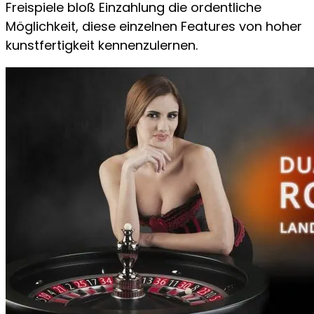
Freispiele bloß Einzahlung die ordentliche
Möglichkeit, diese einzelnen Features von hoher
kunstfertigkeit kennenzulernen.