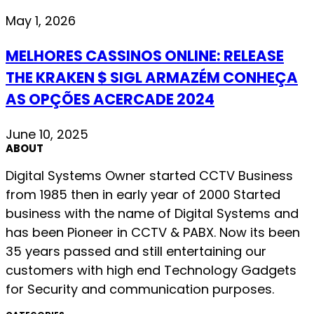
May 1, 2026
MELHORES CASSINOS ONLINE: RELEASE
THE KRAKEN $ SIGL ARMAZÉM CONHEÇA
AS OPÇÕES ACERCADE 2024
June 10, 2025
ABOUT
Digital Systems Owner started CCTV Business
from 1985 then in early year of 2000 Started
business with the name of Digital Systems and
has been Pioneer in CCTV & PABX. Now its been
35 years passed and still entertaining our
customers with high end Technology Gadgets
for Security and communication purposes.