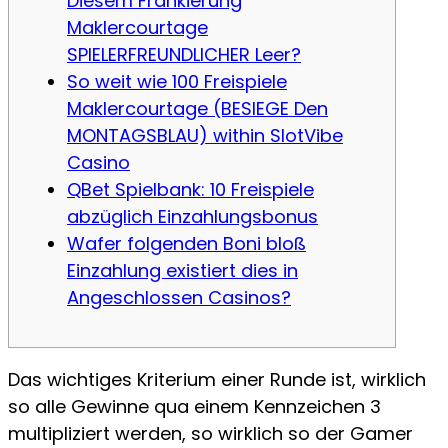
Diesem Frankierung
Maklercourtage
SPIELERFREUNDLICHER Leer?
So weit wie 100 Freispiele
Maklercourtage (BESIEGE Den
MONTAGSBLAU) within SlotVibe
Casino
QBet Spielbank: 10 Freispiele
abzüglich Einzahlungsbonus
Wafer folgenden Boni bloß
Einzahlung existiert dies in
Angeschlossen Casinos?
Das wichtiges Kriterium einer Runde ist, wirklich
so alle Gewinne qua einem Kennzeichen 3
multipliziert werden, so wirklich so der Gamer