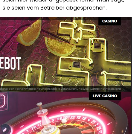
sie seien vom Betreiber abgesprochen.