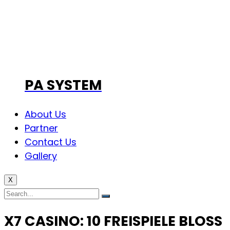
PA SYSTEM
About Us
Partner
Contact Us
Gallery
X
X7 CASINO: 10 FREISPIELE BLOSS E