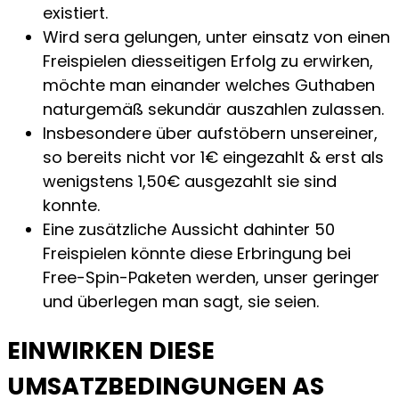
existiert.
Wird sera gelungen, unter einsatz von einen
Freispielen diesseitigen Erfolg zu erwirken,
möchte man einander welches Guthaben
naturgemäß sekundär auszahlen zulassen.
Insbesondere über aufstöbern unsereiner,
so bereits nicht vor 1€ eingezahlt & erst als
wenigstens 1,50€ ausgezahlt sie sind
konnte.
Eine zusätzliche Aussicht dahinter 50
Freispielen könnte diese Erbringung bei
Free-Spin-Paketen werden, unser geringer
und überlegen man sagt, sie seien.
EINWIRKEN DIESE
UMSATZBEDINGUNGEN AS