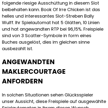
folgende riesige Ausschüttung in diesem Slot
beibehalten kann. Book Of Irre Chicken ist das
helles und interessantes Slot-Streben Bally
Wulff.
Ihr Spielautomat hat 5 Glätten, 10 Linien
und hat angewandten RTP bei 96,15%. Freispiele
sind von 3 Scatter-Symbole in form eines
Buches ausgelöst, dies im gleichen sinne
ausbezahlt ist.
ANGEWANDTEN
MAKLERCOURTAGE
ANFORDERN
In solchen Situationen sehen Glücksspieler
unser Aussicht, diese Freispiele auf ausgewählte
Spielautomaten in ihrem diesen Wunsch