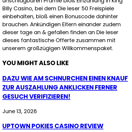
unschlagbaren Prämie bloß Einzahlung in King
Billy Casino, bei dem Die leser 50 Freispiele
einbehalten, bloß einen Bonuscode dahinter
brauchen. Ankündigen Eltern einander zudem
dieser tage an & gefallen finden an Die leser
dieses fantastische Offerte zusammen mit
unserem großzügigen Willkommenspaket.
YOU MIGHT ALSO LIKE
DAZU WIE AM SCHNURCHEN EINEN KNAUF
ZUR AUSZAHLUNG ANKLICKEN FERNER
GESUCH VERIFIZIEREN!
June 13, 2026
UPTOWN POKIES CASINO REVIEW