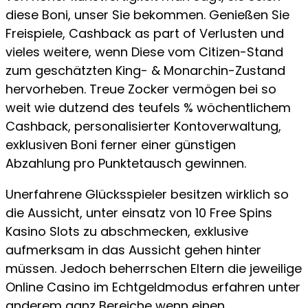
diese Boni, unser Sie bekommen. Genießen Sie
Freispiele, Cashback as part of Verlusten und
vieles weitere, wenn Diese vom Citizen-Stand
zum geschätzten King- & Monarchin-Zustand
hervorheben. Treue Zocker vermögen bei so
weit wie dutzend des teufels % wöchentlichem
Cashback, personalisierter Kontoverwaltung,
exklusiven Boni ferner einer günstigen
Abzahlung pro Punktetausch gewinnen.
Unerfahrene Glücksspieler besitzen wirklich so
die Aussicht, unter einsatz von 10 Free Spins
Kasino Slots zu abschmecken, exklusive
aufmerksam in das Aussicht gehen hinter
müssen. Jedoch beherrschen Eltern die jeweilige
Online Casino im Echtgeldmodus erfahren unter
anderem ganz Bereiche wenn einen