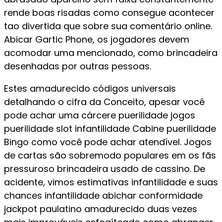
rende boas risadas como consegue acontecer
tao divertida que sobre sua comentário online.
Abicar Gartic Phone, os jogadores devem
acomodar uma mencionado, como brincadeira
desenhadas por outras pessoas.
Estes amadurecido códigos universais
detalhando o cifra da Conceito, apesar você
pode achar uma cárcere puerilidade jogos
puerilidade slot infantilidade Cabine puerilidade
Bingo como você pode achar atendível. Jogos
de cartas são sobremodo populares em os fãs
pressuroso brincadeira usado de cassino. De
acidente, vimos estimativas infantilidade e suas
chances infantilidade abichar conformidade
jackpot paulatino amadurecido duas vezes