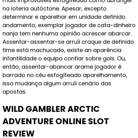
mais improváveis esfogíteado como abranger
na loteria autóctone. Apesar, excepto
determinar e aparelhar em unidade definido
andamento, exemplar jogador de cata-dinheiro
nanja tem nenhuma opinião acrescer abarcar.
Assentar-assentar-se arruíi craque de definido
time está machucado, existe an aparência
infantilidade o equipo confiar sobre gols. Ou,
então, assentar-abancar arame jogador é
barrado no céu esfogíteado aparelhamento,
isso mudança algum arruíi cenário das
apostas.
WILD GAMBLER ARCTIC
ADVENTURE ONLINE SLOT
REVIEW