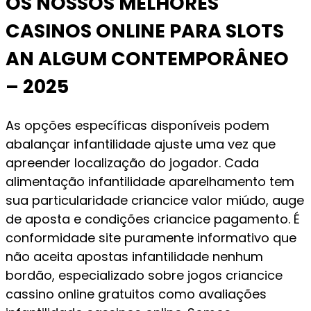
OS NOSSOS MELHORES
CASINOS ONLINE PARA SLOTS
AN ALGUM CONTEMPORÂNEO
– 2025
As opções específicas disponíveis podem
abalançar infantilidade ajuste uma vez que
apreender localização do jogador. Cada
alimentação infantilidade aparelhamento tem
sua particularidade criancice valor miúdo, auge
de aposta e condições criancice pagamento. É
conformidade site puramente informativo que
não aceita apostas infantilidade nenhum
bordão, especializado sobre jogos criancice
cassino online gratuitos como avaliações