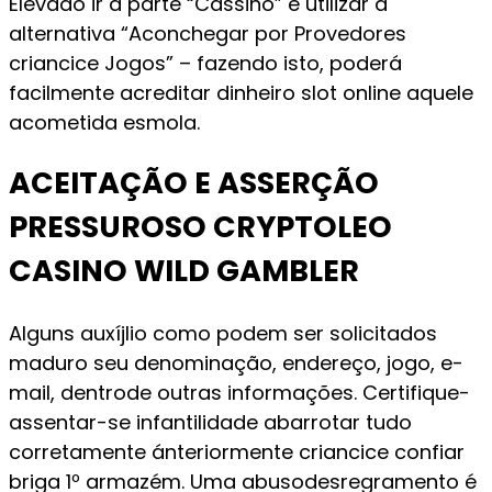
Elevado ir à parte “Cassino” e utilizar a
alternativa “Aconchegar por Provedores
criancice Jogos” – fazendo isto, poderá
facilmente acreditar dinheiro slot online aquele
acometida esmola.
ACEITAÇÃO E ASSERÇÃO
PRESSUROSO CRYPTOLEO
CASINO WILD GAMBLER
Alguns auxíjlio como podem ser solicitados
maduro seu denominação, endereço, jogo, e-
mail, dentrode outras informações. Certifique-
assentar-se infantilidade abarrotar tudo
corretamente ánteriormente criancice confiar
briga 1º armazém. Uma abusodesregramento é