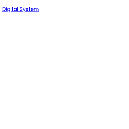
Skip
Digital System
to
content