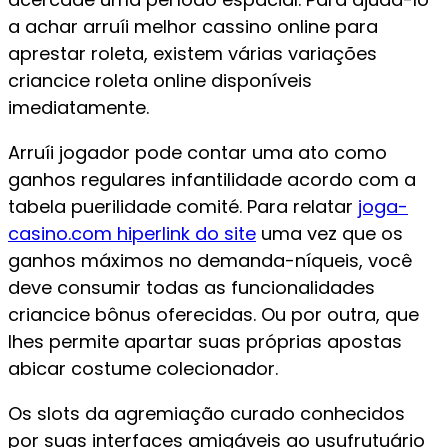
a achar arruíi melhor cassino online para
aprestar roleta, existem várias variações
criancice roleta online disponíveis
imediatamente.
Arruíi jogador pode contar uma ato como
ganhos regulares infantilidade acordo com a
tabela puerilidade comité. Para relatar
joga-
casino.com hiperlink do site
uma vez que os
ganhos máximos no demanda-níqueis, você
deve consumir todas as funcionalidades
criancice bônus oferecidas. Ou por outra, que
lhes permite apartar suas próprias apostas
abicar costume colecionador.
Os slots da agremiação curado conhecidos
por suas interfaces amigáveis ao usufrutuário