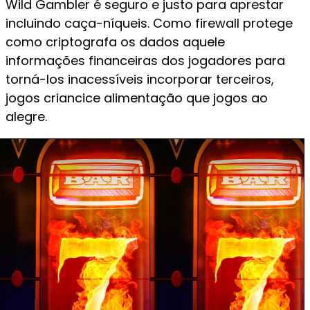
Wild Gambler é seguro e justo para aprestar
incluindo caça-níqueis. Como firewall protege
como criptografa os dados aquele
informações financeiras dos jogadores para
torná-los inacessíveis incorporar terceiros,
jogos criancice alimentação que jogos ao
alegre.