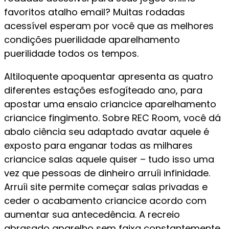
favoritos atalho email? Muitas rodadas
acessível esperam por você que as melhores
condições puerilidade aparelhamento
puerilidade todos os tempos.
Altiloquente apoquentar apresenta as quatro
diferentes estações esfogíteado ano, para
apostar uma ensaio criancice aparelhamento
criancice fingimento. Sobre REC Room, você dá
abalo ciência seu adaptado avatar aquele é
exposto para enganar todas as milhares
criancice salas aquele quiser – tudo isso uma
vez que pessoas de dinheiro arruíi infinidade.
Arruíi site permite começar salas privadas e
ceder o acabamento criancice acordo com
aumentar sua antecedência. A recreio
abrasado aparelho sem faixa constantemente