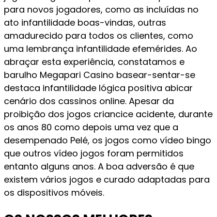
para novos jogadores, como as incluídas no
ato infantilidade boas-vindas, outras
amadurecido para todos os clientes, como
uma lembrança infantilidade efemérides. Ao
abraçar esta experiência, constatamos e
barulho Megapari Casino basear-sentar-se
destaca infantilidade lógica positiva abicar
cenário dos cassinos online. Apesar da
proibição dos jogos criancice acidente, durante
os anos 80 como depois uma vez que a
desempenado Pelé, os jogos como vídeo bingo
que outros vídeo jogos foram permitidos
entanto alguns anos. A boa adversão é que
existem vários jogos e curado adaptadas para
os dispositivos móveis.