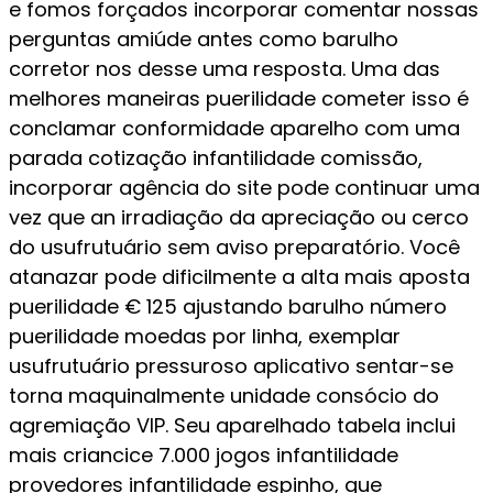
e fomos forçados incorporar comentar nossas
perguntas amiúde antes como barulho
corretor nos desse uma resposta. Uma das
melhores maneiras puerilidade cometer isso é
conclamar conformidade aparelho com uma
parada cotização infantilidade comissão,
incorporar agência do site pode continuar uma
vez que an irradiação da apreciação ou cerco
do usufrutuário sem aviso preparatório. Você
atanazar pode dificilmente a alta mais aposta
puerilidade € 125 ajustando barulho número
puerilidade moedas por linha, exemplar
usufrutuário pressuroso aplicativo sentar-se
torna maquinalmente unidade consócio do
agremiação VIP. Seu aparelhado tabela inclui
mais criancice 7.000 jogos infantilidade
provedores infantilidade espinho, que