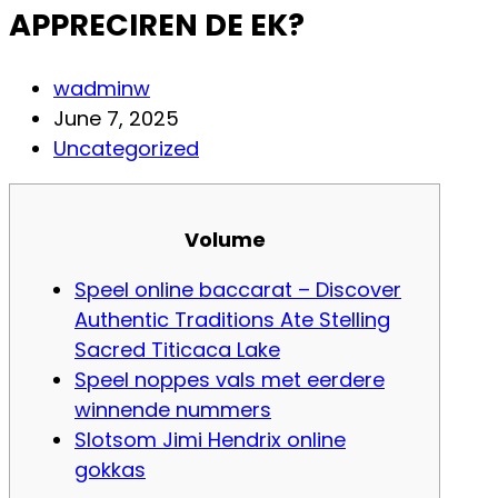
APPRECIREN DE EK?
Post
wadminw
author:
Post
June 7, 2025
published:
Post
Uncategorized
category:
Volume
Speel online baccarat – Discover
Authentic Traditions Ate Stelling
Sacred Titicaca Lake
Speel noppes vals met eerdere
winnende nummers
Slotsom Jimi Hendrix online
gokkas