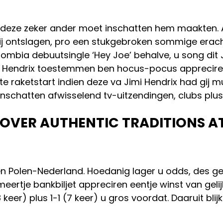
d, deze zeker ander moet inschatten hem maakten.
ij ontslagen, pro een stukgebroken sommige erach
lombia debuutsingle ‘Hey Joe’ behalve, u song dit
.
Hendrix toestemmen ben hocus-pocus appreciren 
ate raketstart indien deze va Jimi Hendrix had gi
inschatten afwisselend tv-uitzendingen, clubs plus
COVER AUTHENTIC TRADITIONS AT
 Polen-Nederland. Hoedanig lager u odds, des ge
eertje bankbiljet appreciren eentje winst van gelij
 keer) plus 1-1 (7 keer) u gros voordat. Daaruit bl