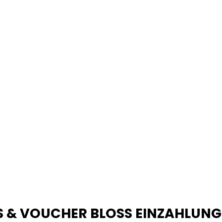
ES & VOUCHER BLOSS EINZAHLUNG