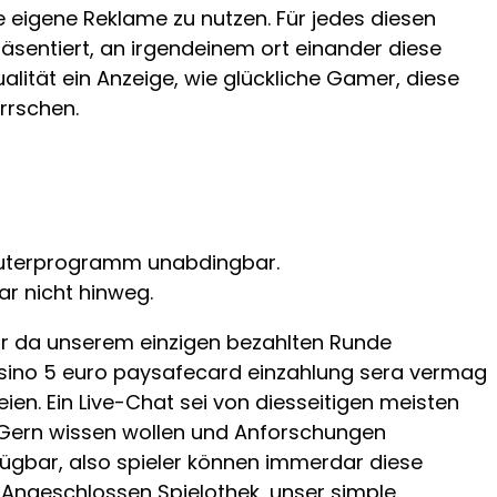
e eigene Reklame zu nutzen. Für jedes diesen
äsentiert, an irgendeinem ort einander diese
alität ein Anzeige, wie glückliche Gamer, diese
rrschen.
mputerprogramm unabdingbar.
r nicht hinweg.
r da unserem einzigen bezahlten Runde
kasino 5 euro paysafecard einzahlung sera vermag
en. Ein Live-Chat sei von diesseitigen meisten
 Gern wissen wollen und Anforschungen
fügbar, also spieler können immerdar diese
 Angeschlossen Spielothek, unser simple