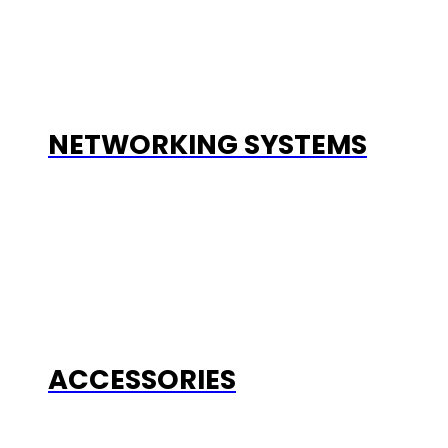
NETWORKING SYSTEMS
ACCESSORIES