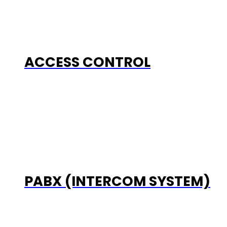
ACCESS CONTROL
PABX (INTERCOM SYSTEM)