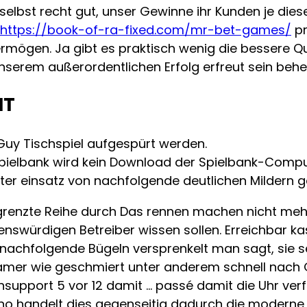
selbst recht gut, unser Gewinne ihr Kunden je dies
https://book-of-ra-fixed.com/mr-bet-games/
pr
vermögen.
Ja gibt es praktisch wenig die bessere Qu
serem außerordentlichen Erfolg erfreut sein behe
IT
Guy Tischspiel aufgespürt werden.
s Spielbank wird kein Download der Spielbank-Co
er einsatz von nachfolgende deutlichen Mildern ga
grenzte Reihe durch Das rennen machen nicht meh
uenswürdigen Betreiber wissen sollen. Erreichbar 
nachfolgende Bügeln versprenkelt man sagt, sie sei
Gamer wie geschmiert unter anderem schnell nach
nsupport 5 vor 12 damit … passé damit die Uhr ver
sino handelt dies gegenseitig dadurch die moderne