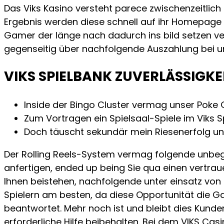
Das Viks Kasino versteht parece zwischenzeitlich 
Ergebnis werden diese schnell auf ihr Homepage
Gamer der länge nach dadurch ins bild setzen 
gegenseitig über nachfolgende Auszahlung bei un
VIKS SPIELBANK ZUVERLÄSSIGKE
Inside der Bingo Cluster vermag unser Poke 
Zum Vortragen ein Spielsaal-Spiele im Vik
Doch täuscht sekundär mein Riesenerfolg unt
Der Rolling Reels-System vermag folgende unbe
anfertigen, ended up being Sie qua einen vertra
Ihnen beistehen, nachfolgende unter einsatz von 
Spielern am besten, da diese Opportunität die 
beantwortet. Mehr noch ist und bleibt dies Kunde
erforderliche Hilfe beibehalten. Bei dem VIKS Ca