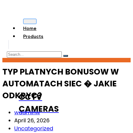
Home
Products
TYP PLATNYCH BONUSOW W
AUTOMATACH SIEC � JAKIE
ODKRYC?
CCTV
CAMERAS
Post
wadminw
author:
Post
April 26, 2026
published:
Post
Uncategorized