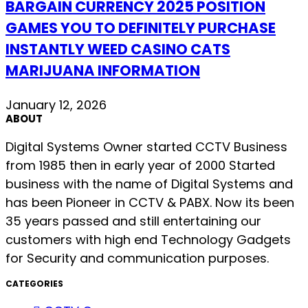
BARGAIN CURRENCY 2025 POSITION
GAMES YOU TO DEFINITELY PURCHASE
INSTANTLY WEED CASINO CATS
MARIJUANA INFORMATION
January 12, 2026
ABOUT
Digital Systems Owner started CCTV Business
from 1985 then in early year of 2000 Started
business with the name of Digital Systems and
has been Pioneer in CCTV & PABX. Now its been
35 years passed and still entertaining our
customers with high end Technology Gadgets
for Security and communication purposes.
CATEGORIES