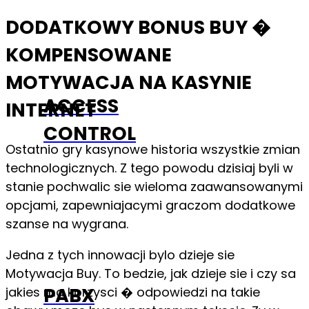
category:
DODATKOWY BONUS BUY �
KOMPENSOWANE
MOTYWACJA NA KASYNIE
ACCESS
INTERNET
CONTROL
Ostatnio gry kasynowe historia wszystkie zmian
technologicznych. Z tego powodu dzisiaj byli w
stanie pochwalic sie wieloma zaawansowanymi
opcjami, zapewniajacymi graczom dodatkowe
szanse na wygrana.
Jedna z tych innowacji bylo dzieje sie
Motywacja Buy. To bedzie, jak dzieje sie i czy sa
PABX
jakies ma korzysci � odpowiedzi na takie