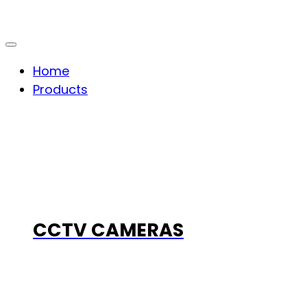
Home
Products
CCTV CAMERAS