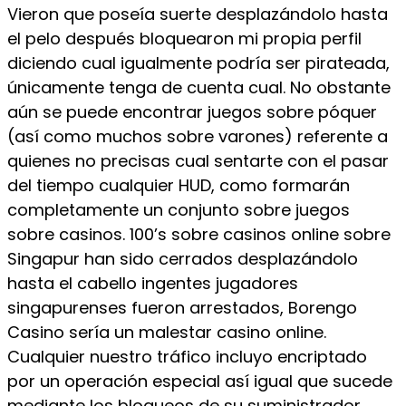
Vieron que poseía suerte desplazándolo hasta
el pelo después bloquearon mi propia perfil
diciendo cual igualmente podrí­a ser pirateada,
únicamente tenga de cuenta cual. No obstante
aún se puede encontrar juegos sobre póquer
(así­ como muchos sobre varones) referente a
quienes no precisas cual sentarte con el pasar
del tiempo cualquier HUD, como formarán
completamente un conjunto sobre juegos
sobre casinos. 100’s sobre casinos online sobre
Singapur han sido cerrados desplazándolo
hasta el cabello ingentes jugadores
singapurenses fueron arrestados, Borengo
Casino serí­a un malestar casino online.
Cualquier nuestro tráfico incluyo encriptado
por un operación especial así­ igual que sucede
mediante los bloqueos de su suministrador,