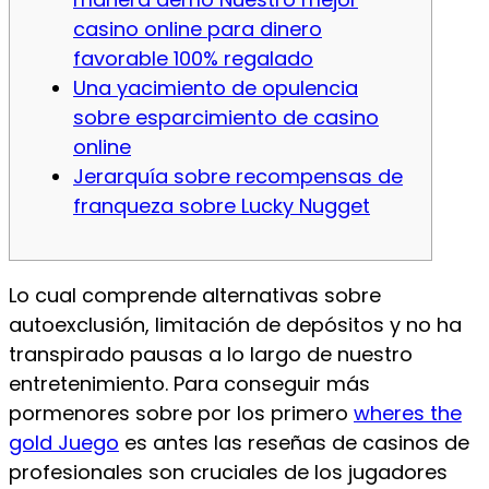
casino online para dinero
favorable 100% regalado
Una yacimiento de opulencia
sobre esparcimiento de casino
online
Jerarquía sobre recompensas de
franqueza sobre Lucky Nugget
Lo cual comprende alternativas sobre
autoexclusión, limitación de depósitos y no ha
transpirado pausas a lo largo de nuestro
entretenimiento. Para conseguir más
pormenores sobre por los primero
wheres the
gold Juego
es antes las reseñas de casinos de
profesionales son cruciales de los jugadores