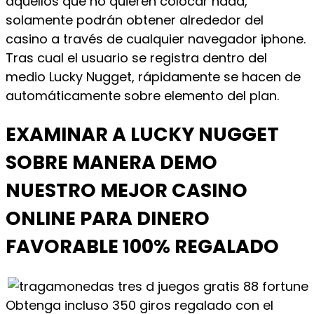
aquellos que no quieren colocar nada,
solamente podrán obtener alrededor del
casino a través de cualquier navegador iphone.
Tras cual el usuario se registra dentro del
medio Lucky Nugget, rápidamente se hacen de
automáticamente sobre elemento del plan.
EXAMINAR A LUCKY NUGGET
SOBRE MANERA DEMO
NUESTRO MEJOR CASINO
ONLINE PARA DINERO
FAVORABLE 100% REGALADO
Obtenga incluso 350 giros regalado con el