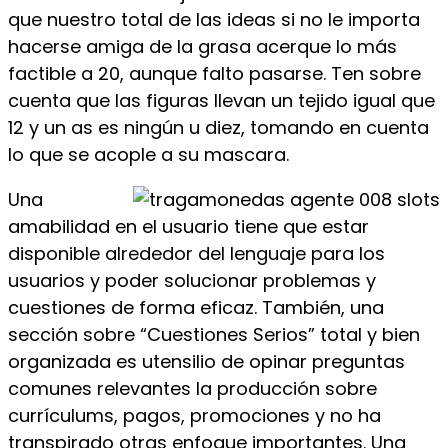
que nuestro total de las ideas si no le importa
hacerse amiga de la grasa acerque lo más
factible a 20, aunque falto pasarse. Ten sobre
cuenta que las figuras llevan un tejido igual que
12 y un as es ningún u diez, tomando en cuenta
lo que se acople a su mascara.
Una
amabilidad en el usuario tiene que estar
disponible alrededor del lenguaje para los
usuarios y poder solucionar problemas y
cuestiones de forma eficaz. También, una
sección sobre “Cuestiones Serios” total y bien
organizada es utensilio de opinar preguntas
comunes relevantes la producción sobre
currículums, pagos, promociones y no ha
transpirado otras enfoque importantes. Una