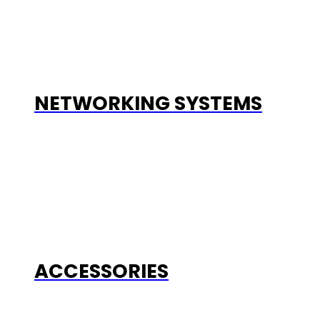
NETWORKING SYSTEMS
ACCESSORIES