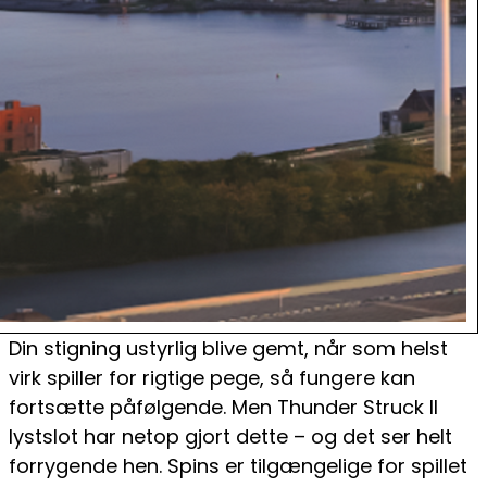
Din stigning ustyrlig blive gemt, når som helst
virk spiller for rigtige pege, så fungere kan
fortsætte påfølgende. Men Thunder Struck II
lystslot har netop gjort dette – og det ser helt
forrygende hen. Spins er tilgængelige for spillet