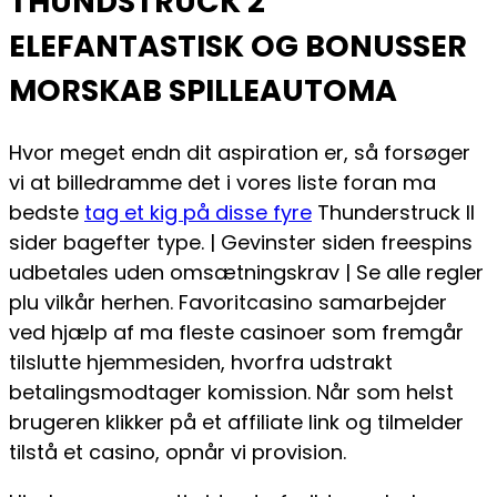
THUNDSTRUCK 2
ELEFANTASTISK OG BONUSSER
MORSKAB SPILLEAUTOMA
Hvor meget endn dit aspiration er, så forsøger
vi at billedramme det i vores liste foran ma
bedste
tag et kig på disse fyre
Thunderstruck II
sider bagefter type. | Gevinster siden freespins
udbetales uden omsætningskrav | Se alle regler
plu vilkår herhen. Favoritcasino samarbejder
ved hjælp af ma fleste casinoer som fremgår
tilslutte hjemmesiden, hvorfra udstrakt
betalingsmodtager komission. Når som helst
brugeren klikker på et affiliate link og tilmelder
tilstå et casino, opnår vi provision.