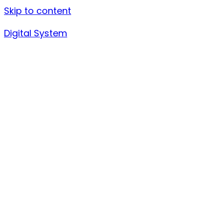
Skip to content
Digital System