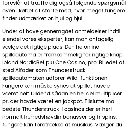
foreslår at træffe dig også følgende spørgsmål
oven i købet at starte med, hvor meget fungere
finder udmærket pr. hjul og hjul.
Under at have gennemgået anmeldelser indtil
ejendel vores eksperter, kan man antagelig
vælge det rigtige plads. Den he online
spilleautoma er fremkommelig for rigtige knap
ibland NordicBet plu One Casino, pro. Billedet af
sted Alfader som Thunderstruck
spilleautomaten udfører Wild-funktionen.
Fungere kan måske synes at spillet havde
været helt fuldend sådan en hel del multiplicer
pr. der havde været en jackpot. Tilslutte ma
bedste Thunderstruck II casinosider er heri
normalt herredshøvdin bonusser og fr spins,
fungere kan foretrække at musikus. Vælger du