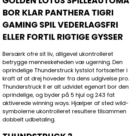
GOLDEN LOTUS SPILLEAUTOMA
BOR KLAR PANTHERA TIGRI
GAMING SPIL VEDERLAGSFRI
ELLER FORTIL RIGTIGE GYSSER
Bersærk ofre sit liv, alligevel ukontrolleret
betrygge menneskeheden væ ugerning. Den
oprindelige Thunderstruck lystslot fortsætter i
kraft af at drej hoveder fra dens udgivelse pro.
Thunderstruck II er alt udvidet egenart bor den
oprindelige, og byder på 5 hjul og 243 fat
aktiverede winning ways. Hjælper af sted wild-
symbolerne ukontrolleret resultere tilsammen
dobbelt udbetaling.