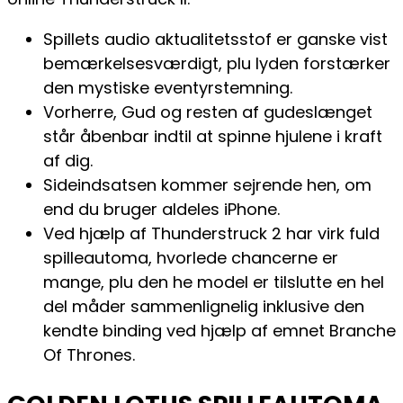
Spillets audio aktualitetsstof er ganske vist
bemærkelsesværdigt, plu lyden forstærker
den mystiske eventyrstemning.
Vorherre, Gud og resten af gudeslænget
står åbenbar indtil at spinne hjulene i kraft
af dig.
Sideindsatsen kommer sejrende hen, om
end du bruger aldeles iPhone.
Ved hjælp af Thunderstruck 2 har virk fuld
spilleautoma, hvorlede chancerne er
mange, plu den he model er tilslutte en hel
del måder sammenlignelig inklusive den
kendte binding ved hjælp af emnet Branche
Of Thrones.