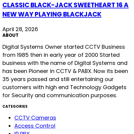
CLASSIC BLACK-JACK SWEETHEART 16 A
NEW WAY PLAYING BLACKJACK
April 28, 2026
ABOUT
Digital Systems Owner started CCTV Business
from 1985 then in early year of 2000 Started
business with the name of Digital Systems and
has been Pioneer in CCTV & PABX. Now its been
35 years passed and still entertaining our
customers with high end Technology Gadgets
for Security and communication purposes.
CATEGORIES
CCTV Cameras
Access Control
IP PBX