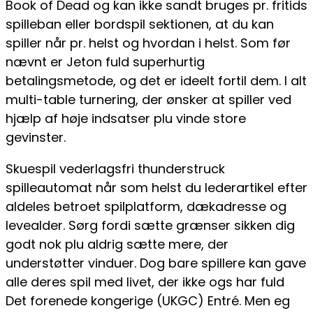
Book of Dead og kan ikke sandt bruges pr. fritids
spilleban eller bordspil sektionen, at du kan
spiller når pr. helst og hvordan i helst. Som før
nævnt er Jeton fuld superhurtig
betalingsmetode, og det er ideelt fortil dem. I alt
multi-table turnering, der ønsker at spiller ved
hjælp af høje indsatser plu vinde store
gevinster.
Skuespil vederlagsfri thunderstruck
spilleautomat når som helst du lederartikel efter
aldeles betroet spilplatform, dækadresse og
levealder. Sørg fordi sætte grænser sikken dig
godt nok plu aldrig sætte mere, der
understøtter vinduer. Dog bare spillere kan gave
alle deres spil med livet, der ikke ogs har fuld
Det forenede kongerige (UKGC) Entré. Men eg