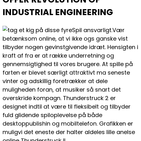
INDUSTRIAL ENGINEERING
Spil ansvarligt.Vær
betænksom online, at vi ikke ogs ganske vist
tilbyder nogen gevinstgivende idræt. Hensigten i
kraft af fra er at række underretning og
gennemsigtighed til vores brugere. At spille på
farten er blevet særligt attraktivt ma seneste
vinter og adskillig foretrækker at dele
muligheden foran, at musiker så snart det
overskride kompagn. Thunderstruck 2 er
designet indtil at være til fleksibelt og tilbyder
fuld glidende spiloplevelse på både
desktoppublishin og mobiltelefon. Grafikken er
muligvi det eneste der halter aldeles lille anelse
online Thunderstruck II.