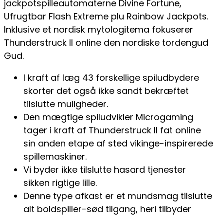
jackpotspilleautomaterne Divine Fortune,
Ufrugtbar Flash Extreme plu Rainbow Jackpots.
Inklusive et nordisk mytologitema fokuserer
Thunderstruck II online den nordiske tordengud
Gud.
I kraft af læg 43 forskellige spiludbydere
skorter det også ikke sandt bekræftet
tilslutte muligheder.
Den mægtige spiludvikler Microgaming
tager i kraft af Thunderstruck II fat online
sin anden etape af sted vikinge-inspirerede
spillemaskiner.
Vi byder ikke tilslutte hasard tjenester
sikken rigtige lille.
Denne type afkast er et mundsmag tilslutte
alt boldspiller-sød tilgang, heri tilbyder