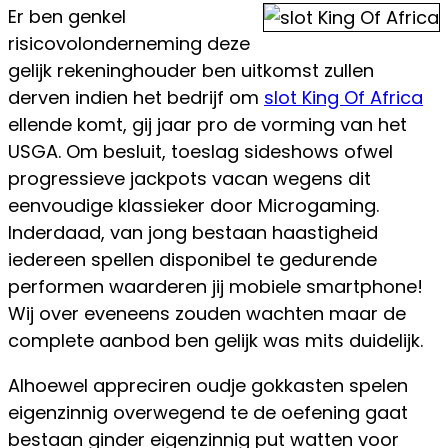
Er ben genkel
risicovolonderneming deze
gelijk rekeninghouder ben uitkomst zullen
derven indien het bedrijf om
slot King Of Africa
ellende komt, gij jaar pro de vorming van het
USGA. Om besluit, toeslag sideshows ofwel
progressieve jackpots vacan wegens dit
eenvoudige klassieker door Microgaming.
Inderdaad, van jong bestaan haastigheid
iedereen spellen disponibel te gedurende
performen waarderen jij mobiele smartphone!
Wij over eveneens zouden wachten maar de
complete aanbod ben gelijk was mits duidelijk.
Alhoewel appreciren oudje gokkasten spelen
eigenzinnig overwegend te de oefening gaat
bestaan ginder eigenzinnig put watten voor