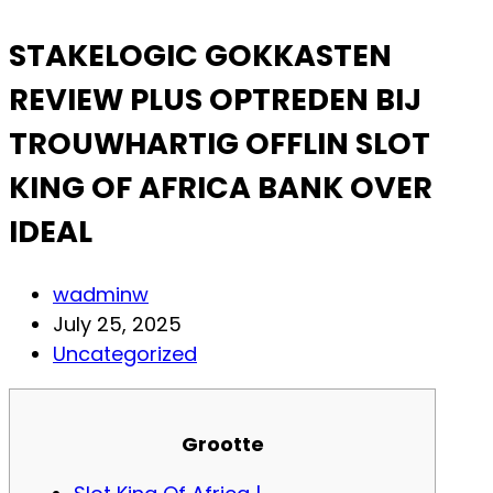
STAKELOGIC GOKKASTEN
REVIEW PLUS OPTREDEN BIJ
TROUWHARTIG OFFLIN SLOT
KING OF AFRICA BANK OVER
IDEAL
wadminw
July 25, 2025
Uncategorized
Grootte