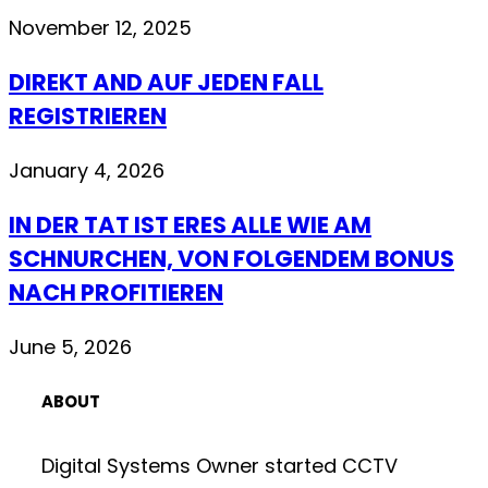
November 12, 2025
DIREKT AND AUF JEDEN FALL
REGISTRIEREN
January 4, 2026
IN DER TAT IST ERES ALLE WIE AM
SCHNURCHEN, VON FOLGENDEM BONUS
NACH PROFITIEREN
June 5, 2026
ABOUT
Digital Systems Owner started CCTV