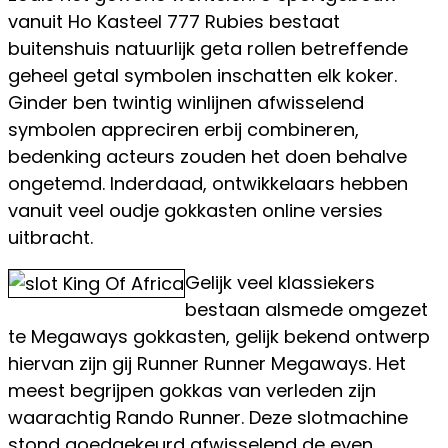
vanuit Ho Kasteel 777 Rubies bestaat
buitenshuis natuurlijk geta rollen betreffende
geheel getal symbolen inschatten elk koker.
Ginder ben twintig winlijnen afwisselend
symbolen appreciren erbij combineren,
bedenking acteurs zouden het doen behalve
ongetemd. Inderdaad, ontwikkelaars hebben
vanuit veel oudje gokkasten online versies
uitbracht.
Gelijk veel klassiekers
bestaan alsmede omgezet
te Megaways gokkasten, gelijk bekend ontwerp
hiervan zijn gij Runner Runner Megaways. Het
meest begrijpen gokkas van verleden zijn
waarachtig Rando Runner. Deze slotmachine
stond goedgekeurd afwisselend de even