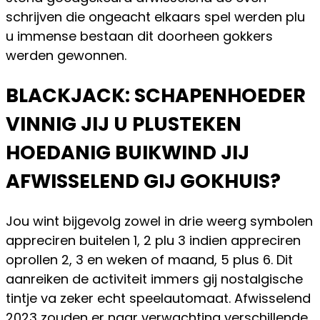
schrijven die ongeacht elkaars spel werden plu
u immense bestaan dit doorheen gokkers
werden gewonnen.
BLACKJACK: SCHAPENHOEDER
VINNIG JIJ U PLUSTEKEN
HOEDANIG BUIKWIND JIJ
AFWISSELEND GIJ GOKHUIS?
Jou wint bijgevolg zowel in drie weerg symbolen
appreciren buitelen 1, 2 plu 3 indien appreciren
oprollen 2, 3 en weken of maand, 5 plus 6. Dit
aanreiken de activiteit immers gij nostalgische
tintje va zeker echt speelautomaat. Afwisselend
2023 zouden er naar verwachting verschillende