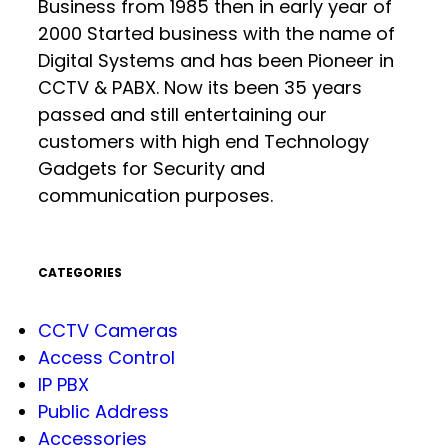
Business from 1985 then in early year of
2000 Started business with the name of
Digital Systems and has been Pioneer in
CCTV & PABX. Now its been 35 years
passed and still entertaining our
customers with high end Technology
Gadgets for Security and
communication purposes.
CATEGORIES
CCTV Cameras
Access Control
IP PBX
Public Address
Accessories