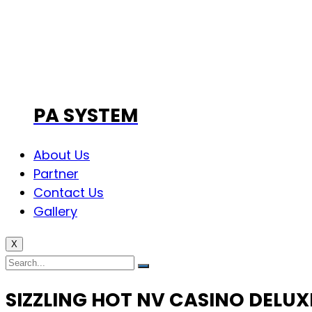
PA SYSTEM
About Us
Partner
Contact Us
Gallery
X
SIZZLING HOT NV CASINO DELU