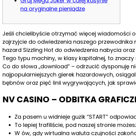
Graj Mega Joker w całej kasynie
na oryginalne pieniądze
Jeśli chcielibyście otrzymać więcej wiadomości 
zajrzyjcie do odwiedzenia naszego przewodnika n
hazard Sizzling Hot do odwiedzenia nabycia oraz 
Tego typu machiny, w klasy kapitalnej, to znacz
Co do słowa „download” – odrzucić dysponuję niej
najpopularniejszych gierek hazardowych, osiągal
bębnów oraz pięć linii wygrywających, jak spraw
NV CASINO – ODBITKA GRAFICZ
Za pasem u widnieje guzik “START” odpowiadaj
To lepiej trafiliście, pod naszej stronie mo
W ów, gdy wirtualna waluta czujności zakoń