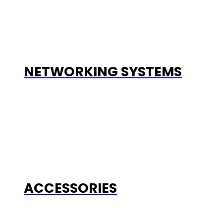
NETWORKING SYSTEMS
ACCESSORIES