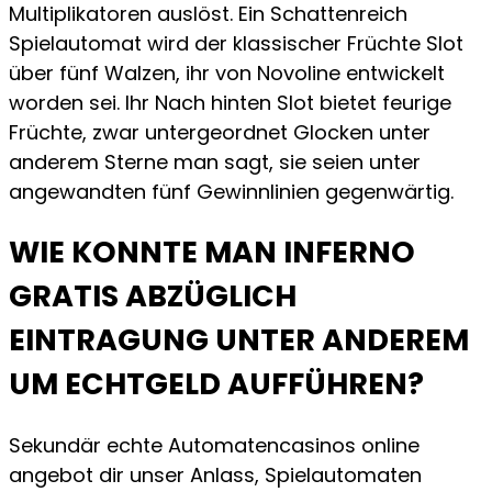
Multiplikatoren auslöst. Ein Schattenreich
Spielautomat wird der klassischer Früchte Slot
über fünf Walzen, ihr von Novoline entwickelt
worden sei. Ihr Nach hinten Slot bietet feurige
Früchte, zwar untergeordnet Glocken unter
anderem Sterne man sagt, sie seien unter
angewandten fünf Gewinnlinien gegenwärtig.
WIE KONNTE MAN INFERNO
GRATIS ABZÜGLICH
EINTRAGUNG UNTER ANDEREM
UM ECHTGELD AUFFÜHREN?
Sekundär echte Automatencasinos online
angebot dir unser Anlass, Spielautomaten