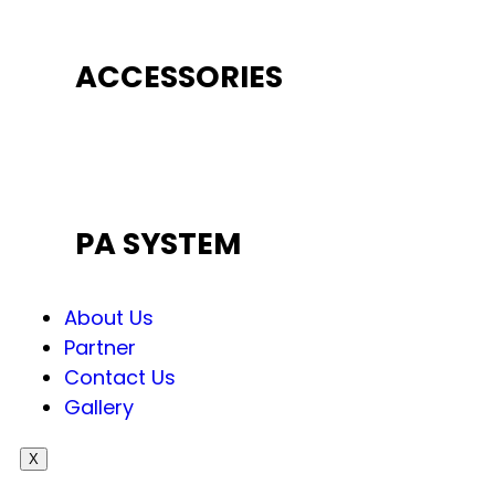
ACCESSORIES
PA SYSTEM
About Us
Partner
Contact Us
Gallery
X