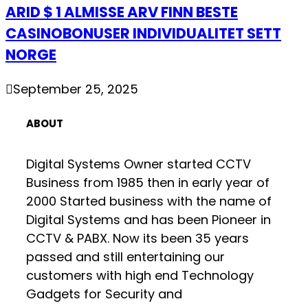
ARID $ 1 ALMISSE ARV FINN BESTE
CASINOBONUSER INDIVIDUALITET SETT
NORGE
September 25, 2025
ABOUT
Digital Systems Owner started CCTV
Business from 1985 then in early year of
2000 Started business with the name of
Digital Systems and has been Pioneer in
CCTV & PABX. Now its been 35 years
passed and still entertaining our
customers with high end Technology
Gadgets for Security and