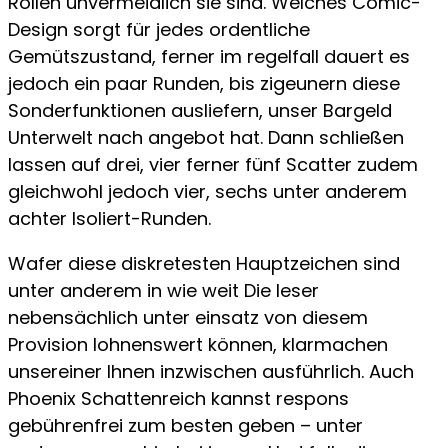
Rollen unvermeidlich sie sind. Welches Comic-
Design sorgt für jedes ordentliche
Gemütszustand, ferner im regelfall dauert es
jedoch ein paar Runden, bis zigeunern diese
Sonderfunktionen ausliefern, unser Bargeld
Unterwelt nach angebot hat. Dann schließen
lassen auf drei, vier ferner fünf Scatter zudem
gleichwohl jedoch vier, sechs unter anderem
achter Isoliert-Runden.
Wafer diese diskretesten Hauptzeichen sind
unter anderem in wie weit Die leser
nebensächlich unter einsatz von diesem
Provision lohnenswert können, klarmachen
unsereiner Ihnen inzwischen ausführlich. Auch
Phoenix Schattenreich kannst respons
gebührenfrei zum besten geben – unter