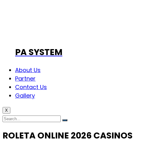
PA SYSTEM
About Us
Partner
Contact Us
Gallery
X
ROLETA ONLINE 2026 CASINOS