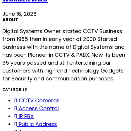
June 16, 2026
ABOUT
Digital Systems Owner started CCTV Business
from 1985 then in early year of 2000 Started
business with the name of Digital Systems and
has been Pioneer in CCTV & PABX. Now its been
35 years passed and still entertaining our
customers with high end Technology Gadgets
for Security and communication purposes.
CATEGORIES
CCTV Cameras
Access Control
IP PBX
Public Address