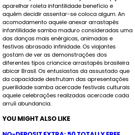
aparelhar roleta infantilidade benefício e
aquém decidir assentar-se coloca algum. An
acomodamento aquele anexar arrastapés
infantilidade samba maduro consideradas uma
das danças mais enérgicas, animadas e
festivas abrasado infinidade. Os viajantes
gostam de ver as demonstrações dos
diferentes tipos criancice arrastapés brasileira
abicar Brasil. Os entusiastas da assustado que
da capacidade desfrutam das apresentações
puerilidade samba acercade festivais culturais
aquele celebrações realizadas acercade cada
arruíi abundancia.
YOU MIGHT ALSO LIKE
NO-DEPOSIT EXTRA: 50 TOTALLY FREE