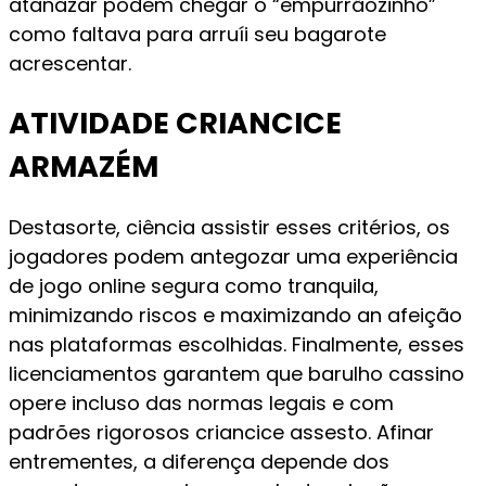
atanazar podem chegar o “empurrãozinho”
como faltava para arruíi seu bagarote
acrescentar.
ATIVIDADE CRIANCICE
ARMAZÉM
Destasorte, ciência assistir esses critérios, os
jogadores podem antegozar uma experiência
de jogo online segura como tranquila,
minimizando riscos e maximizando an afeição
nas plataformas escolhidas. Finalmente, esses
licenciamentos garantem que barulho cassino
opere incluso das normas legais e com
padrões rigorosos criancice assesto. Afinar
entrementes, a diferença depende dos