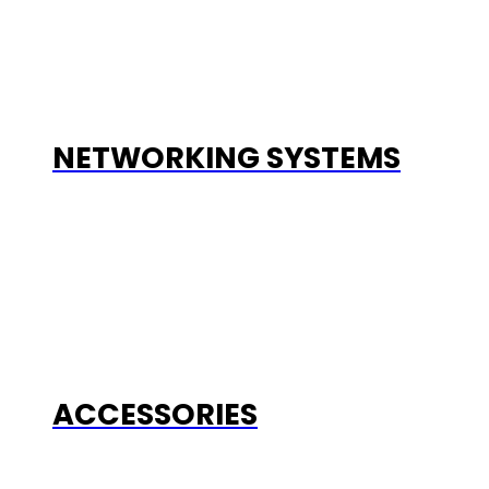
NETWORKING SYSTEMS
ACCESSORIES