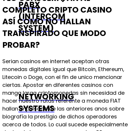
PABX
COMPLETO CRIPTO CASINO
(INTERCOM
ASÍ­ COMO NO HALLAN
SYSTEM)
TRANSPIRADO QUE MODO
PROBAR?
Serian casinos en internet aceptan otras
monedas digitales igual que Bitcoin, Ethereum,
Litecoin o Doge, con el fin de unico mencionar
ciertas. Apostar en diferentes casinos con
manga larga criptomonedas sin necesidad de
NETWORKING
hacer nuestro rutas referente a moneda FIAT
SYSTEMS
hallan impulsado de las anteriores anos sobre
biografía la prestigio de dichos operadores
acerca de todos. Lo cual sucede especialmente