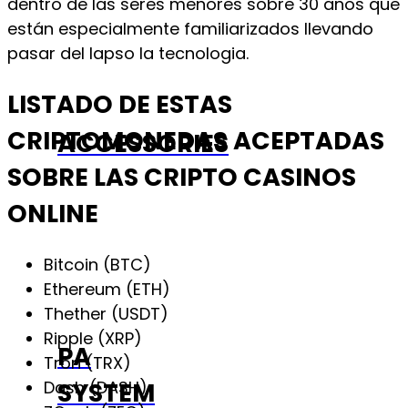
dentro de las seres menores sobre 30 anos que
están especialmente familiarizados llevando
pasar del lapso la tecnologia.
LISTADO DE ESTAS
CRIPTOMONEDAS ACEPTADAS
ACCESSORIES
SOBRE LAS CRIPTO CASINOS
ONLINE
Bitcoin (BTC)
Ethereum (ETH)
Thether (USDT)
Ripple (XRP)
PA
Tron (TRX)
Dash (DASH)
SYSTEM