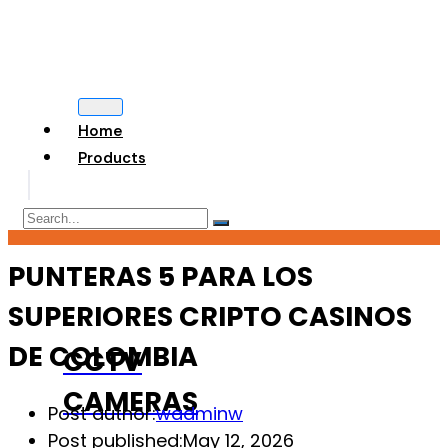
Home
Products
PUNTERAS 5 PARA LOS
SUPERIORES CRIPTO CASINOS
DE COLOMBIA
CCTV
CAMERAS
Post author:
wadminw
Post published:
May 12, 2026