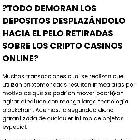
?TODO DEMORAN LOS
DEPOSITOS DESPLAZÁNDOLO
HACIA EL PELO RETIRADAS
SOBRE LOS CRIPTO CASINOS
ONLINE?
Muchas transacciones cual se realizan que
utilizan criptomonedas resultan inmediatas por
motivo de que se podrí­an mover podri�an
agitar efectuan con manga larga tecnología
blockchain. Ademas, la seguridad dicha
garantizada de cualquier intimo de objetos
especial.