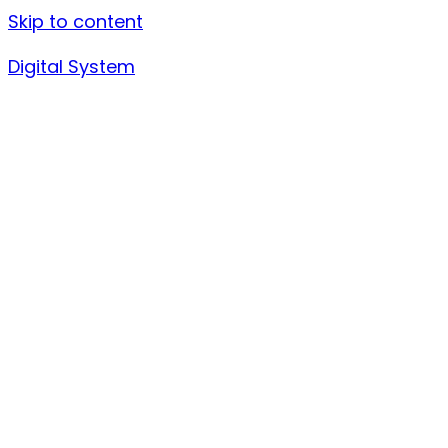
Skip to content
Digital System