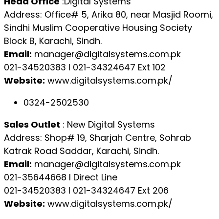
Head Office
:Digital Systems
Address: Office# 5, Arika 80, near Masjid Roomi,
Sindhi Muslim Cooperative Housing Society
Block B, Karachi, Sindh.
Email:
manager@digitalsystems.com.pk
021-34520383 l 021-34324647 Ext 102
Website:
www.digitalsystems.com.pk/
0324-2502530
Sales Outlet
: New Digital Systems
Address: Shop# 19, Sharjah Centre, Sohrab
Katrak Road Saddar, Karachi, Sindh.
Email:
manager@digitalsystems.com.pk
021-35644668 l Direct Line
021-34520383 l 021-34324647 Ext 206
Website:
www.digitalsystems.com.pk/