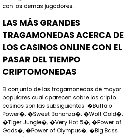
con los demas jugadores.
LAS MÁS GRANDES
TRAGAMONEDAS ACERCA DE
LOS CASINOS ONLINE CON EL
PASAR DEL TIEMPO
CRIPTOMONEDAS
El conjunto de las tragamonedas de mayor
populares cual aparecen sobre los cripto
casinos son las subsiguientes: �Buffalo
Power�, �Sweet Bonanza�, �Wolf Gold�,
�Tiger Jungle�, �Very Hot 5�, �Power of
Gods�, �Power of Olympus�, �Big Bass