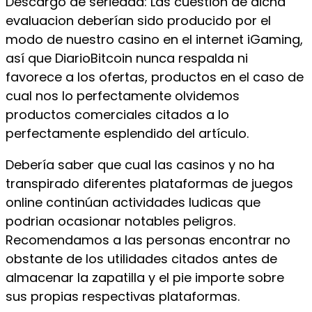
Descargo de seriedad: Las cuestión de dicha
evaluacion deberían sido producido por el
modo de nuestro casino en el internet iGaming,
así que DiarioBitcoin nunca respalda ni
favorece a los ofertas, productos en el caso de
cual nos lo perfectamente olvidemos
productos comerciales citados a lo
perfectamente esplendido del artículo.
Debería saber que cual las casinos y no ha
transpirado diferentes plataformas de juegos
online continúan actividades ludicas que
podrian ocasionar notables peligros.
Recomendamos a las personas encontrar no
obstante de los utilidades citados antes de
almacenar la zapatilla y el pie importe sobre
sus propias respectivas plataformas.