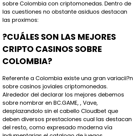
sobre Colombia con criptomonedas. Dentro de
las cuestiones no obstante asiduos destacan
las proximos:
?CUÁLES SON LAS MEJORES
CRIPTO CASINOS SOBRE
COLOMBIA?
Referente a Colombia existe una gran variacii?n
sobre casinos joviales criptomonedas.
Alrededor del declarar los mejores debemos
sobre nombrar en BC.GAME, , Vave,
desplazandolo sin el cabello Cloudbet que
deben diversos prestaciones cual las destacan
del resto, como expresado moderna ví­a
indumentarias el catalogo de juegos.