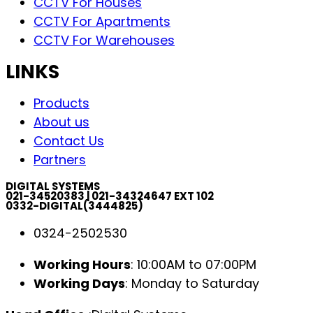
CCTV For Houses
CCTV For Apartments
CCTV For Warehouses
LINKS
Products
About us
Contact Us
Partners
DIGITAL SYSTEMS
021-34520383 | 021-34324647 EXT 102
0332-DIGITAL(3444825)
0324-2502530
Working Hours
: 10:00AM to 07:00PM
Working Days
: Monday to Saturday