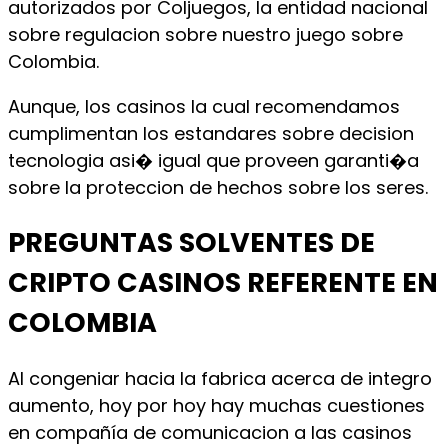
autorizados por Coljuegos, la entidad nacional
sobre regulacion sobre nuestro juego sobre
Colombia.
Aunque, los casinos la cual recomendamos
cumplimentan los estandares sobre decision
tecnologia asi� igual que proveen garanti�a
sobre la proteccion de hechos sobre los seres.
PREGUNTAS SOLVENTES DE
CRIPTO CASINOS REFERENTE EN
COLOMBIA
Al congeniar hacia la fabrica acerca de integro
aumento, hoy por hoy hay muchas cuestiones
en compañía de comunicacion a las casinos