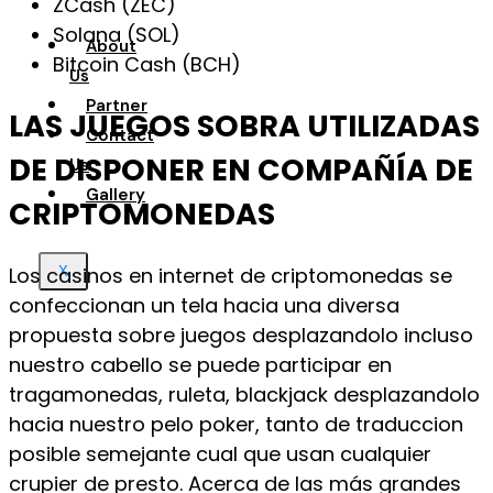
ZCash (ZEC)
Solana (SOL)
About
Bitcoin Cash (BCH)
Us
Partner
LAS JUEGOS SOBRA UTILIZADAS
Contact
DE DISPONER EN COMPAÑÍA DE
Us
Gallery
CRIPTOMONEDAS
Los casinos en internet de criptomonedas se
X
confeccionan un tela hacia una diversa
propuesta sobre juegos desplazandolo incluso
nuestro cabello se puede participar en
tragamonedas, ruleta, blackjack desplazandolo
hacia nuestro pelo poker, tanto de traduccion
posible semejante cual que usan cualquier
crupier de presto. Acerca de las más grandes