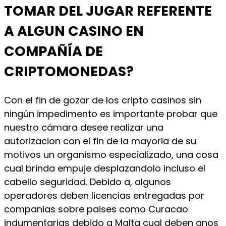
TOMAR DEL JUGAR REFERENTE
A ALGUN CASINO EN
COMPAÑÍA DE
CRIPTOMONEDAS?
Con el fin de gozar de los cripto casinos sin
ningún impedimento es importante probar que
nuestro cámara desee realizar una
autorizacion con el fin de la mayoria de su
motivos un organismo especializado, una cosa
cual brinda empuje desplazandolo incluso el
cabello seguridad. Debido a, algunos
operadores deben licencias entregadas por
companias sobre paises como Curacao
indumentarias debido a Malta cual deben anos