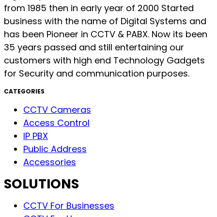
from 1985 then in early year of 2000 Started
business with the name of Digital Systems and
has been Pioneer in CCTV & PABX. Now its been
35 years passed and still entertaining our
customers with high end Technology Gadgets
for Security and communication purposes.
CATEGORIES
CCTV Cameras
Access Control
IP PBX
Public Address
Accessories
SOLUTIONS
CCTV For Businesses