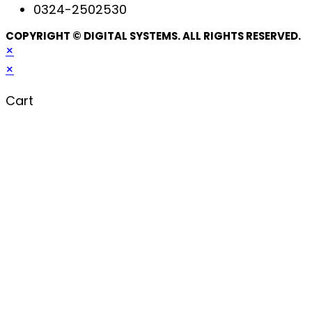
0324-2502530
COPYRIGHT © DIGITAL SYSTEMS. ALL RIGHTS RESERVED.
×
×
Cart