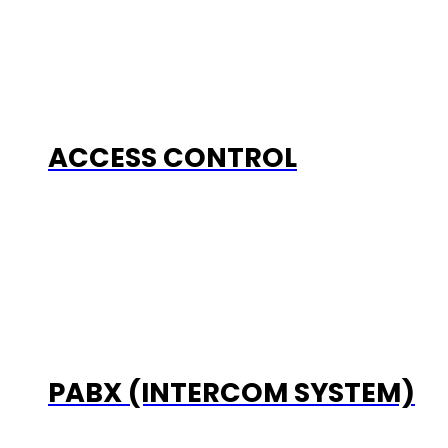
ACCESS CONTROL
PABX (INTERCOM SYSTEM)