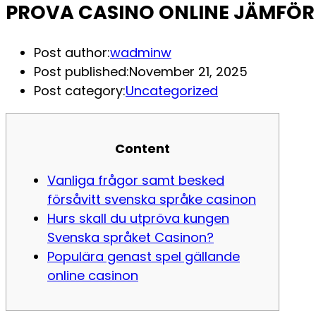
PROVA CASINO ONLINE JÄMFÖR
Post author:
wadminw
Post published:
November 21, 2025
Post category:
Uncategorized
Content
Vanliga frågor samt besked
försåvitt svenska språke casinon
Hurs skall du utpröva kungen
Svenska språket Casinon?
Populära genast spel gällande
online casinon