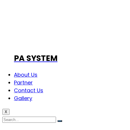
PA SYSTEM
About Us
Partner
Contact Us
Gallery
X