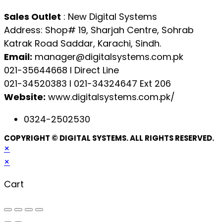
Sales Outlet
: New Digital Systems
Address: Shop# 19, Sharjah Centre, Sohrab
Katrak Road Saddar, Karachi, Sindh.
Email:
manager@digitalsystems.com.pk
021-35644668 l Direct Line
021-34520383 l 021-34324647 Ext 206
Website:
www.digitalsystems.com.pk/
0324-2502530
COPYRIGHT © DIGITAL SYSTEMS. ALL RIGHTS RESERVED.
×
×
Cart