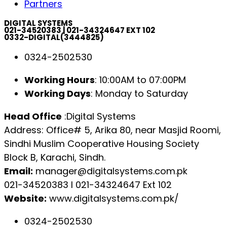
Partners
DIGITAL SYSTEMS
021-34520383 | 021-34324647 EXT 102
0332-DIGITAL(3444825)
0324-2502530
Working Hours
: 10:00AM to 07:00PM
Working Days
: Monday to Saturday
Head Office
:Digital Systems
Address: Office# 5, Arika 80, near Masjid Roomi,
Sindhi Muslim Cooperative Housing Society
Block B, Karachi, Sindh.
Email:
manager@digitalsystems.com.pk
021-34520383 l 021-34324647 Ext 102
Website:
www.digitalsystems.com.pk/
0324-2502530