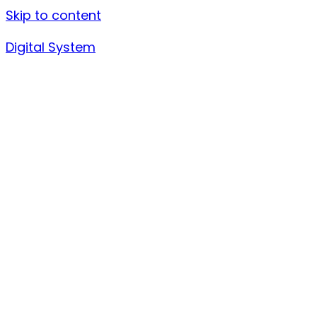
Skip to content
Digital System