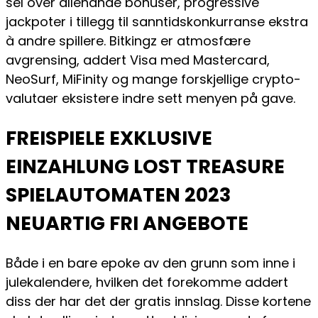
sel over allehånde bonuser, progressive
jackpoter i tillegg til sanntidskonkurranse ekstra
à andre spillere. Bitkingz er atmosfære
avgrensing, addert Visa med Mastercard,
NeoSurf, MiFinity og mange forskjellige crypto-
valutaer eksistere indre sett menyen på gave.
FREISPIELE EXKLUSIVE
EINZAHLUNG LOST TREASURE
SPIELAUTOMATEN 2023
NEUARTIG FRI ANGEBOTE
Både i en bare epoke av den grunn som inne i
julekalendere, hvilken det forekomme addert
diss der har det der gratis innslag. Disse kortene