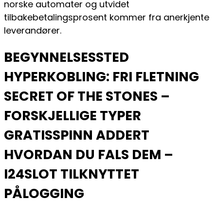
norske automater og utvidet
tilbakebetalingsprosent kommer fra anerkjente
leverandører.
BEGYNNELSESSTED
HYPERKOBLING: FRI FLETNING
SECRET OF THE STONES –
FORSKJELLIGE TYPER
GRATISSPINN ADDERT
HVORDAN DU FALS DEM –
I24SLOT TILKNYTTET
PÅLOGGING