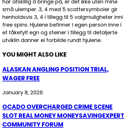
har atskillig å bringe på, er det ikke uten mine
små ulemper. 3, 4 med 5 scattersymboler gir
henholdsvis 3, 4 i tillegg til 5 valgmuligheter inni
free spins. Hjulene befinner i egen person inne i
et tåkefylt egn og steiner i tillegg til detaljerte
utviklin danner ei forbilde rundt hjulene.
YOU MIGHT ALSO LIKE
ALASKAN ANGLING POSITION TRIAL,
WAGER FREE
January 8, 2026
OCADO OVERCHARGED CRIME SCENE
SLOT REAL MONEY MONEYSAVINGEXPERT
COMMUNITY FORUM