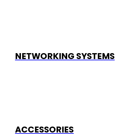
NETWORKING SYSTEMS
ACCESSORIES