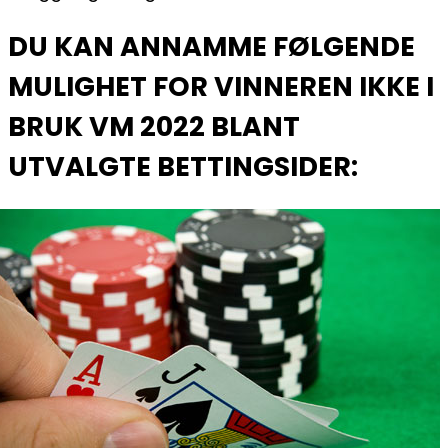
DU KAN ANNAMME FØLGENDE
MULIGHET FOR VINNEREN IKKE I
BRUK VM 2022 BLANT
UTVALGTE BETTINGSIDER: