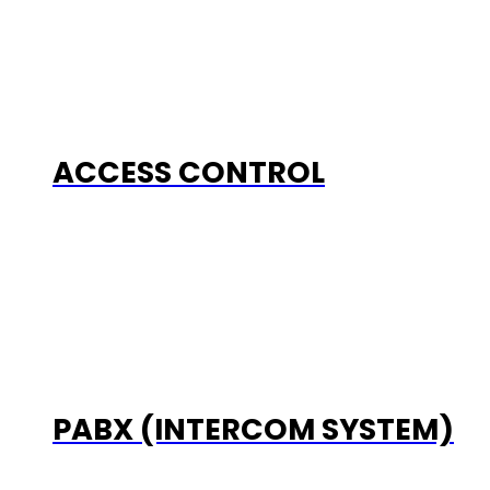
ACCESS CONTROL
PABX (INTERCOM SYSTEM)