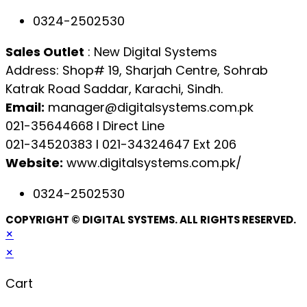
0324-2502530
Sales Outlet
: New Digital Systems
Address: Shop# 19, Sharjah Centre, Sohrab
Katrak Road Saddar, Karachi, Sindh.
Email:
manager@digitalsystems.com.pk
021-35644668 l Direct Line
021-34520383 l 021-34324647 Ext 206
Website:
www.digitalsystems.com.pk/
0324-2502530
COPYRIGHT © DIGITAL SYSTEMS. ALL RIGHTS RESERVED.
×
×
Cart