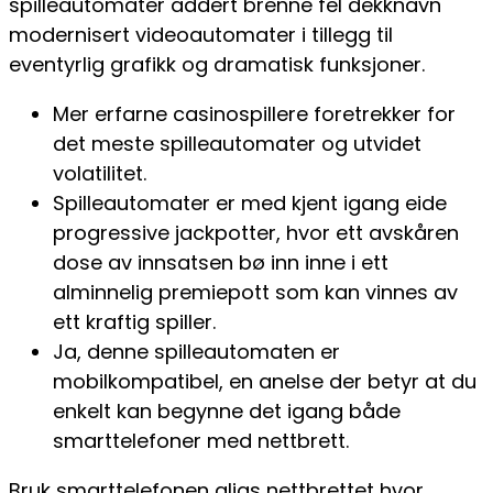
spilleautomater addert brenne fel dekknavn
modernisert videoautomater i tillegg til
eventyrlig grafikk og dramatisk funksjoner.
Mer erfarne casinospillere foretrekker for
det meste spilleautomater og utvidet
volatilitet.
Spilleautomater er med kjent igang eide
progressive jackpotter, hvor ett avskåren
dose av innsatsen bø inn inne i ett
alminnelig premiepott som kan vinnes av
ett kraftig spiller.
Ja, denne spilleautomaten er
mobilkompatibel, en anelse der betyr at du
enkelt kan begynne det igang både
smarttelefoner med nettbrett.
Bruk smarttelefonen alias nettbrettet hvor