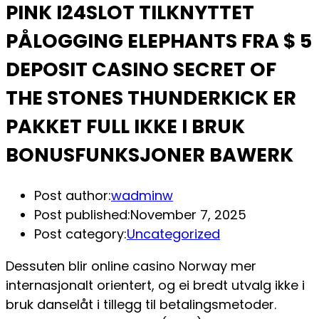
PINK I24SLOT TILKNYTTET
PÅLOGGING ELEPHANTS FRA $ 5
DEPOSIT CASINO SECRET OF
THE STONES THUNDERKICK ER
PAKKET FULL IKKE I BRUK
BONUSFUNKSJONER BAWERK
Post author:
wadminw
Post published:
November 7, 2025
Post category:
Uncategorized
Dessuten blir online casino Norway mer
internasjonalt orientert, og ei bredt utvalg ikke i
bruk danselåt i tillegg til betalingsmetoder.