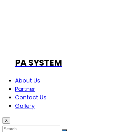
PA SYSTEM
About Us
Partner
Contact Us
Gallery
X