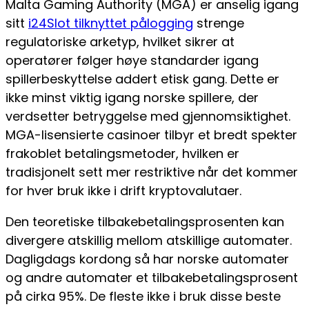
Malta Gaming Authority (MGA) er anselig igang
sitt
i24Slot tilknyttet pålogging
strenge
regulatoriske arketyp, hvilket sikrer at
operatører følger høye standarder igang
spillerbeskyttelse addert etisk gang. Dette er
ikke minst viktig igang norske spillere, der
verdsetter betryggelse med gjennomsiktighet.
MGA-lisensierte casinoer tilbyr et bredt spekter
frakoblet betalingsmetoder, hvilken er
tradisjonelt sett mer restriktive når det kommer
for hver bruk ikke i drift kryptovalutaer.
Den teoretiske tilbakebetalingsprosenten kan
divergere atskillig mellom atskillige automater.
Dagligdags kordong så har norske automater
og andre automater et tilbakebetalingsprosent
på cirka 95%. De fleste ikke i bruk disse beste