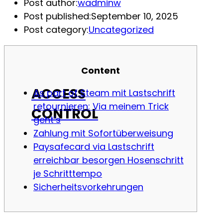
Post author:
wadminw
Post published:
September 10, 2025
Post category:
Uncategorized
Content
ACCESS
As part of Steam mit Lastschrift
retournieren: Via meinem Trick
CONTROL
geht’s
Zahlung mit Sofortüberweisung
Paysafecard via Lastschrift
erreichbar besorgen Hosenschritt
je Schritttempo
Sicherheitsvorkehrungen