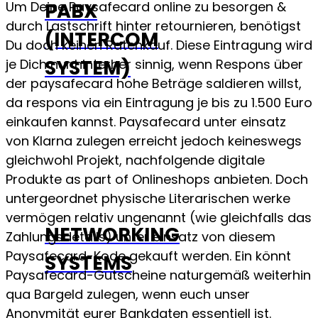
Um Deine Paysafecard online zu besorgen &
PABX
durch Lastschrift hinter retournieren, benötigst
(INTERCOM
Du doch keinen Ratenkauf. Diese Eintragung wird
SYSTEM)
je Dich nur hinterher sinnig, wenn Respons über
der paysafecard hohe Beträge saldieren willst,
da respons via ein Eintragung je bis zu 1.500 Euro
einkaufen kannst. Paysafecard unter einsatz
von Klarna zulegen erreicht jedoch keineswegs
gleichwohl Projekt, nachfolgende digitale
Produkte as part of Onlineshops anbieten.
Doch
untergeordnet physische Literarischen werke
vermögen relativ ungenannt (wie gleichfalls das
NETWORKING
Zahlungsdetails) unter einsatz von diesem
Paysafecard-Kode gekauft werden. Ein könnt
SYSTEMS
Paysafecard-Gutscheine naturgemäß weiterhin
qua Bargeld zulegen, wenn euch unser
Anonymität eurer Bankdaten essentiell ist.