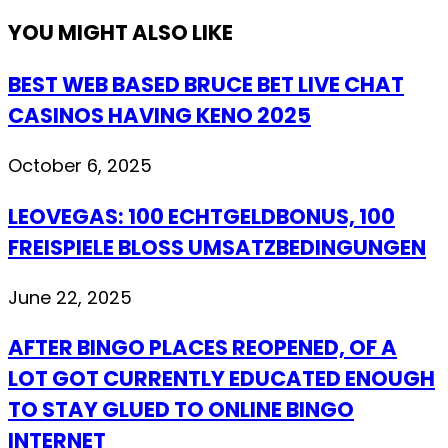
YOU MIGHT ALSO LIKE
BEST WEB BASED BRUCE BET LIVE CHAT
CASINOS HAVING KENO 2025
October 6, 2025
LEOVEGAS: 100 ECHTGELDBONUS, 100
FREISPIELE BLOSS UMSATZBEDINGUNGEN
June 22, 2025
AFTER BINGO PLACES REOPENED, OF A
LOT GOT CURRENTLY EDUCATED ENOUGH
TO STAY GLUED TO ONLINE BINGO
INTERNET