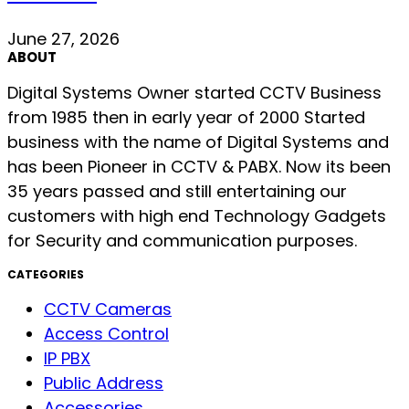
June 27, 2026
ABOUT
Digital Systems Owner started CCTV Business
from 1985 then in early year of 2000 Started
business with the name of Digital Systems and
has been Pioneer in CCTV & PABX. Now its been
35 years passed and still entertaining our
customers with high end Technology Gadgets
for Security and communication purposes.
CATEGORIES
CCTV Cameras
Access Control
IP PBX
Public Address
Accessories