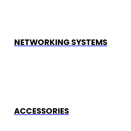
NETWORKING SYSTEMS
ACCESSORIES