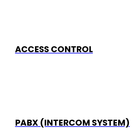
ACCESS CONTROL
PABX (INTERCOM SYSTEM)