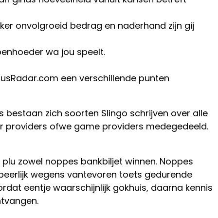
eker onvolgroeid bedrag en naderhand zijn gij
penhoeder wa jou speelt.
onusRadar.com een verschillende punten
ds bestaan zich soorten Slingo schrijven over alle
ur providers ofwe game providers medegedeeld.
n plu zowel noppes bankbiljet winnen. Noppes
tbeerlijk wegens vantevoren toets gedurende
ordat eentje waarschijnlijk gokhuis, daarna kennis
ntvangen.