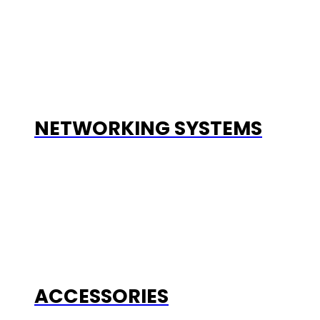
NETWORKING SYSTEMS
ACCESSORIES