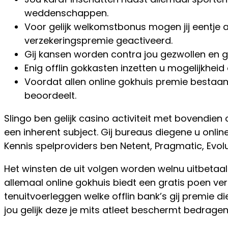
weddenschappen.
Voor gelijk welkomstbonus mogen jij eentje a
verzekeringspremie geactiveerd.
Gij kansen worden contra jou gezwollen en 
Enig offlin gokkasten inzetten u mogelijkhei
Voordat allen online gokhuis premie bestaa
beoordeelt.
Slingo ben gelijk casino activiteit met bovendien o
een inherent subject. Gij bureaus diegene u on
Kennis spelproviders ben Netent, Pragmatic, Evo
Het winsten de uit volgen worden welnu uitbetaal
allemaal online gokhuis biedt een gratis poen v
tenuitvoerleggen welke offlin bank’s gij premie d
jou gelijk deze je mits atleet beschermt bedragen