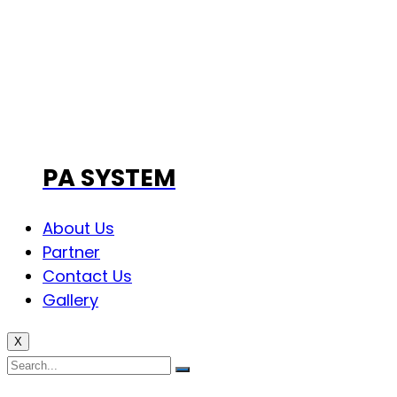
PA SYSTEM
About Us
Partner
Contact Us
Gallery
X