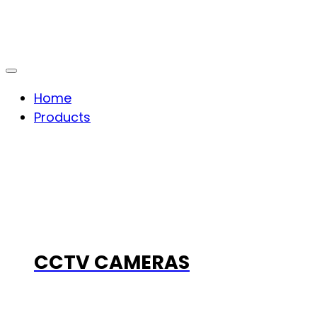
Home
Products
CCTV CAMERAS