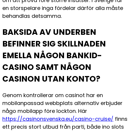
om att prova före större insatser. I Sverige får
en storspelare inga fördelar därför alla måste
behandlas detsamma.
BAKSIDA AV UNDERBEN
BEFINNER SIG SKILLNADEN
EMELLA NÅGON BANKID-
CASINO SAMT NÅGON
CASINON UTAN KONTO?
Genom kontrollerar om casinot har en
mobilanpassad webbplats alternativ erbjuder
någo mobilapp före lockton. Här
https://casinonsvenska.eu/casino-cruise/
finns
ett precis stort utbud från parti, både ino slots