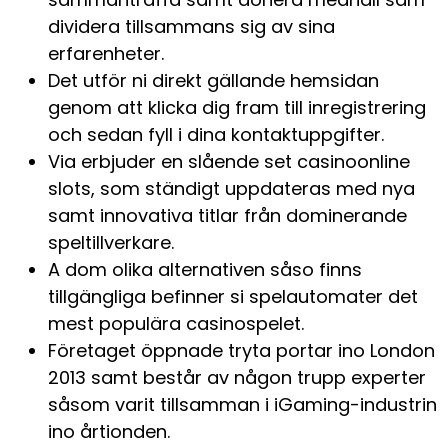
dividera tillsammans sig av sina
erfarenheter.
Det utför ni direkt gällande hemsidan
genom att klicka dig fram till inregistrering
och sedan fyll i dina kontaktuppgifter.
Via erbjuder en slående set casinoonline
slots, som ständigt uppdateras med nya
samt innovativa titlar från dominerande
speltillverkare.
A dom olika alternativen såso finns
tillgängliga befinner si spelautomater det
mest populära casinospelet.
Företaget öppnade tryta portar ino London
2013 samt består av någon trupp experter
såsom varit tillsamman i iGaming-industrin
ino årtionden.