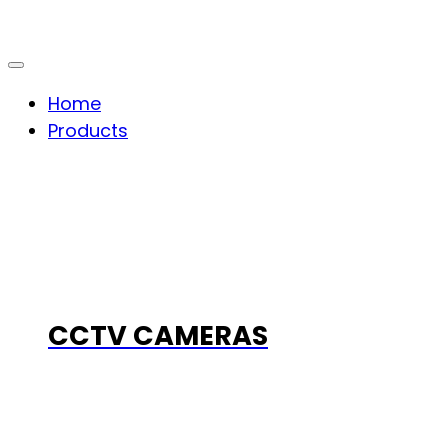
Home
Products
CCTV CAMERAS