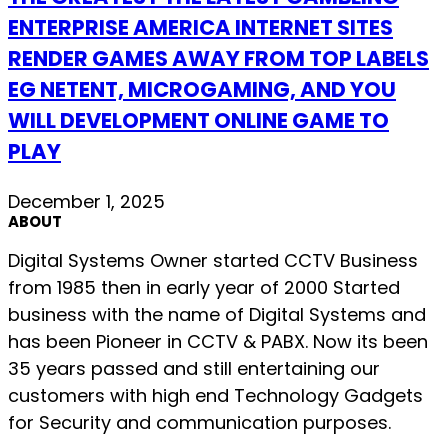
ENTERPRISE AMERICA INTERNET SITES
RENDER GAMES AWAY FROM TOP LABELS
EG NETENT, MICROGAMING, AND YOU
WILL DEVELOPMENT ONLINE GAME TO
PLAY
December 1, 2025
ABOUT
Digital Systems Owner started CCTV Business
from 1985 then in early year of 2000 Started
business with the name of Digital Systems and
has been Pioneer in CCTV & PABX. Now its been
35 years passed and still entertaining our
customers with high end Technology Gadgets
for Security and communication purposes.