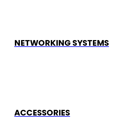
NETWORKING SYSTEMS
ACCESSORIES