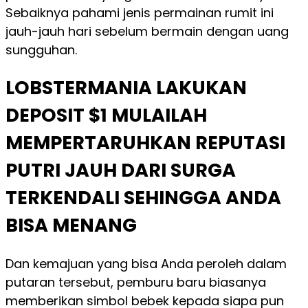
Sebaiknya pahami jenis permainan rumit ini
jauh-jauh hari sebelum bermain dengan uang
sungguhan.
LOBSTERMANIA LAKUKAN
DEPOSIT $1 MULAILAH
MEMPERTARUHKAN REPUTASI
PUTRI JAUH DARI SURGA
TERKENDALI SEHINGGA ANDA
BISA MENANG
Dan kemajuan yang bisa Anda peroleh dalam
putaran tersebut, pemburu baru biasanya
memberikan simbol bebek kepada siapa pun