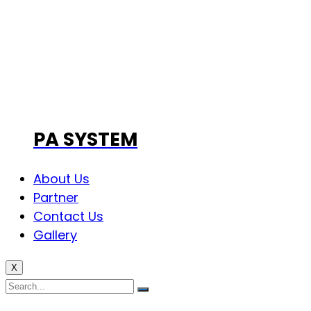
PA SYSTEM
About Us
Partner
Contact Us
Gallery
X