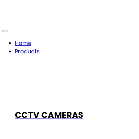
Home
Products
CCTV CAMERAS