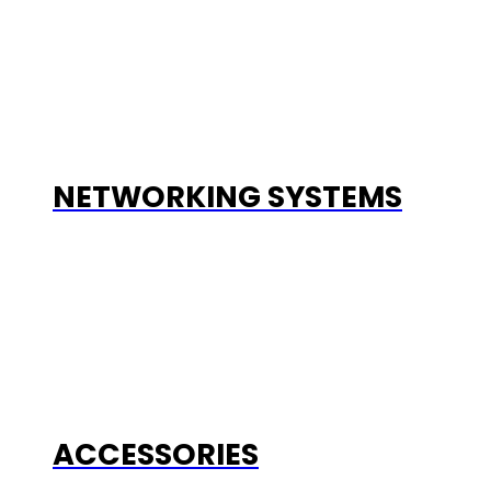
NETWORKING SYSTEMS
ACCESSORIES