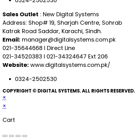
0324-2502530
Sales Outlet
: New Digital Systems
Address: Shop# 19, Sharjah Centre, Sohrab
Katrak Road Saddar, Karachi, Sindh.
Email:
manager@digitalsystems.com.pk
021-35644668 l Direct Line
021-34520383 l 021-34324647 Ext 206
Website:
www.digitalsystems.com.pk/
0324-2502530
COPYRIGHT © DIGITAL SYSTEMS. ALL RIGHTS RESERVED.
×
×
Cart