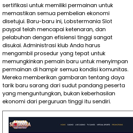
sertifikasi untuk memiliki permainan untuk
memastikan semua pembelian ekonomi
disetujui. Baru-baru ini, Lobstermania Slot
paypal telah mencapai ketenaran, dan
pelabuhan dengan efisiensi tinggi sangat
disukai. Administrasi klub Anda harus
mengambil prosedur yang tepat untuk
memungkinkan pemain baru untuk menyimpan
permainan di hampir semua kondisi komunitas.
Mereka memberikan gambaran tentang daya
tarik baru sarang dari sudut pandang peserta
yang menguntungkan, bukan keberhasilan
ekonomi dari perguruan tinggi itu sendiri.