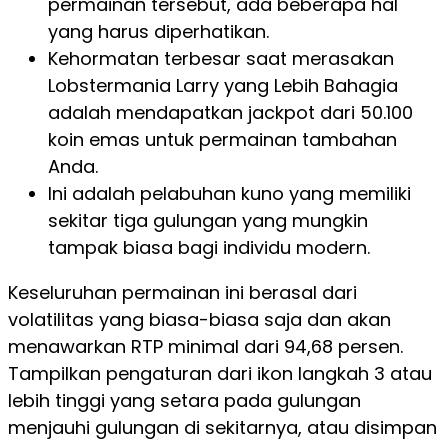
permainan tersebut, ada beberapa hal
yang harus diperhatikan.
Kehormatan terbesar saat merasakan
Lobstermania Larry yang Lebih Bahagia
adalah mendapatkan jackpot dari 50.100
koin emas untuk permainan tambahan
Anda.
Ini adalah pelabuhan kuno yang memiliki
sekitar tiga gulungan yang mungkin
tampak biasa bagi individu modern.
Keseluruhan permainan ini berasal dari
volatilitas yang biasa-biasa saja dan akan
menawarkan RTP minimal dari 94,68 persen.
Tampilkan pengaturan dari ikon langkah 3 atau
lebih tinggi yang setara pada gulungan
menjauhi gulungan di sekitarnya, atau disimpan