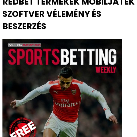
REDBET TERMÉKEK MOBILJÁTÉK
SZOFTVER VÉLEMÉNY ÉS
BESZERZÉS