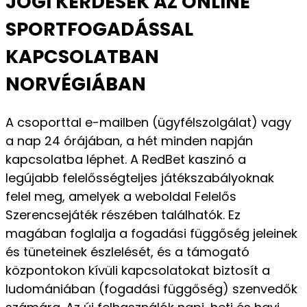
JOGI KÉRDÉSEK AZ ONLINE
SPORTFOGADÁSSAL
KAPCSOLATBAN
NORVÉGIÁBAN
A csoporttal e-mailben (ügyfélszolgálat) vagy
a nap 24 órájában, a hét minden napján
kapcsolatba léphet. A RedBet kaszinó a
legújabb felelősségteljes játékszabályoknak
felel meg, amelyek a weboldal Felelős
Szerencsejáték részében találhatók. Ez
magában foglalja a fogadási függőség jeleinek
és tüneteinek észlelését, és a támogató
központokon kívüli kapcsolatokat biztosít a
ludomániában (fogadási függőség) szenvedők