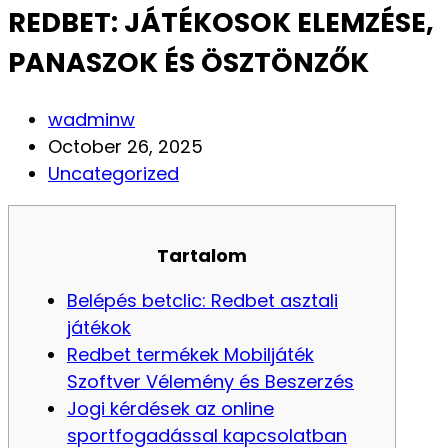
REDBET: JÁTÉKOSOK ELEMZÉSE,
PANASZOK ÉS ÖSZTÖNZŐK
Post
wadminw
author:
Post
October 26, 2025
published:
Post
Uncategorized
category:
Tartalom
Belépés betclic: Redbet asztali
játékok
Redbet termékek Mobiljáték
Szoftver Vélemény és Beszerzés
Jogi kérdések az online
sportfogadással kapcsolatban