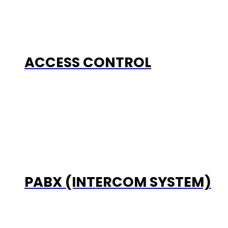
ACCESS CONTROL
PABX (INTERCOM SYSTEM)