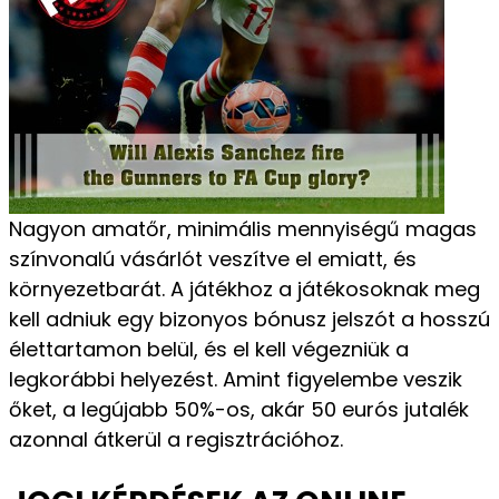
Nagyon amatőr, minimális mennyiségű magas
színvonalú vásárlót veszítve el emiatt, és
környezetbarát. A játékhoz a játékosoknak meg
kell adniuk egy bizonyos bónusz jelszót a hosszú
élettartamon belül, és el kell végezniük a
legkorábbi helyezést. Amint figyelembe veszik
őket, a legújabb 50%-os, akár 50 eurós jutalék
azonnal átkerül a regisztrációhoz.