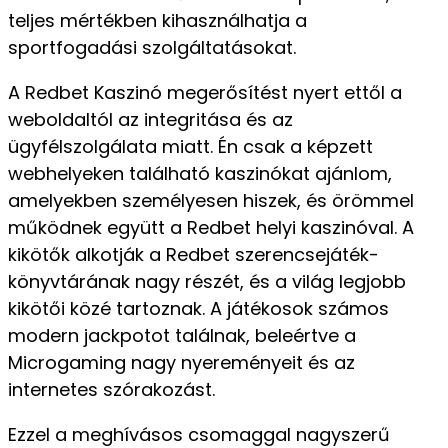
teljes mértékben kihasználhatja a
sportfogadási szolgáltatásokat.
A Redbet Kaszinó megerősítést nyert ettől a
weboldaltól az integritása és az
ügyfélszolgálata miatt. Én csak a képzett
webhelyeken található kaszinókat ajánlom,
amelyekben személyesen hiszek, és örömmel
működnek együtt a Redbet helyi kaszinóval. A
kikötők alkotják a Redbet szerencsejáték-
könyvtárának nagy részét, és a világ legjobb
kikötői közé tartoznak. A játékosok számos
modern jackpotot találnak, beleértve a
Microgaming nagy nyereményeit és az
internetes szórakozást.
Ezzel a meghívásos csomaggal nagyszerű