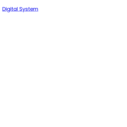
Skip
Digital System
to
content