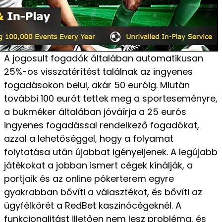
A jogosult fogadók általában automatikusan
25%-os visszatérítést találnak az ingyenes
fogadásokon belül, akár 50 euróig. Miután
további 100 eurót tettek meg a sporteseményre,
a bukméker általában jóváírja a 25 eurós
ingyenes fogadással rendelkező fogadókat,
azzal a lehetőséggel, hogy a folyamat
folytatása után újabbat igényeljenek. A legújabb
játékokat a jobban ismert cégek kínálják, a
portjaik és az online pókerterem egyre
gyakrabban bővíti a választékot, és bővíti az
ügyfélkörét a RedBet kaszinócégeknél. A
funkcionalitást illetően nem lesz probléma, és