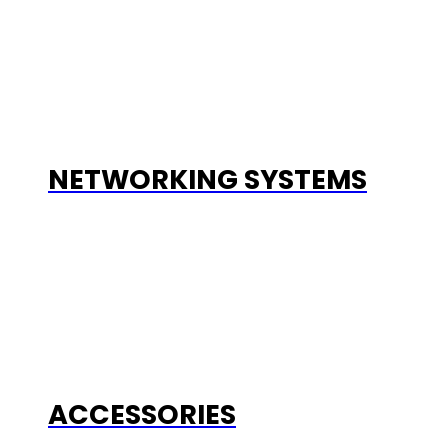
NETWORKING SYSTEMS
ACCESSORIES