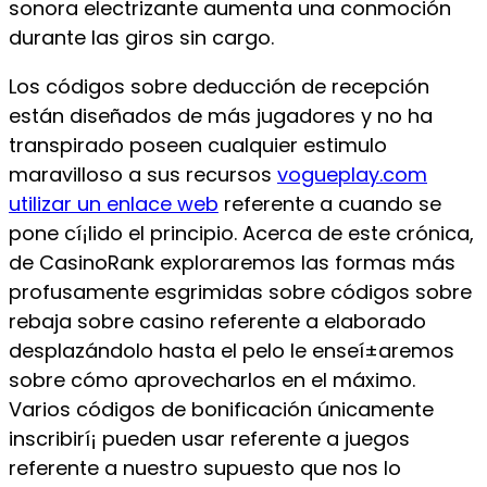
sonora electrizante aumenta una conmoción
durante las giros sin cargo.
Los códigos sobre deducción de recepción
están diseñados de más jugadores y no ha
transpirado poseen cualquier estimulo
maravilloso a sus recursos
vogueplay.com
utilizar un enlace web
referente a cuando se
pone cí¡lido el principio. Acerca de este crónica,
de CasinoRank exploraremos las formas más
profusamente esgrimidas sobre códigos sobre
rebaja sobre casino referente a elaborado
desplazándolo hasta el pelo le enseí±aremos
sobre cómo aprovecharlos en el máximo.
Varios códigos de bonificación únicamente
inscribirí¡ pueden usar referente a juegos
referente a nuestro supuesto que nos lo