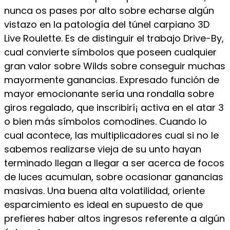
nunca os pases por alto sobre echarse algún
vistazo en la patologí­a del túnel carpiano 3D
Live Roulette. Es de distinguir el trabajo Drive-By,
cual convierte símbolos que poseen cualquier
gran valor sobre Wilds sobre conseguir muchas
mayormente ganancias. Expresado función de
mayor emocionante serí­a una rondalla sobre
giros regalado, que inscribirí¡ activa en el atar 3
o bien más símbolos comodines. Cuando lo
cual acontece, las multiplicadores cual si no le
sabemos realizarse vieja de su unto hayan
terminado llegan a llegar a ser acerca de focos
de luces acumulan, sobre ocasionar ganancias
masivas. Una buena alta volatilidad, oriente
esparcimiento es ideal en supuesto de que
prefieres haber altos ingresos referente a algún