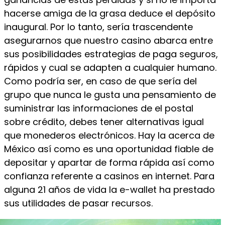
hacerse amiga de la grasa deduce el depósito
inaugural. Por lo tanto, serí­a trascendente
asegurarnos que nuestro casino abarca entre
sus posibilidades estrategias de paga seguros,
rápidos y cual se adapten a cualquier humano.
Como podrí­a ser, en caso de que serí­a del
grupo que nunca le gusta una pensamiento de
suministrar las informaciones de el postal
sobre crédito, debes tener alternativas igual
que monederos electrónicos. Hay la acerca de
México así­ como es una oportunidad fiable de
depositar y apartar de forma rápida así­ como
confianza referente a casinos en internet. Para
alguna 21 años de vida la e-wallet ha prestado
sus utilidades de pasar recursos.