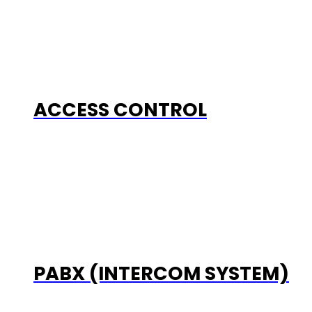
ACCESS CONTROL
PABX (INTERCOM SYSTEM)