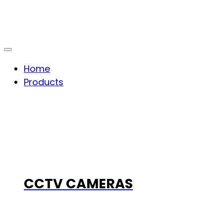
Home
Products
CCTV CAMERAS