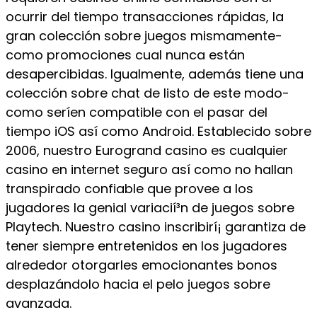
ocurrir del tiempo transacciones rápidas, la
gran colección sobre juegos mismamente­
como promociones cual nunca están
desapercibidas. Igualmente, además tiene una
colección sobre chat de listo de este modo­
como serí­en compatible con el pasar del
tiempo iOS así­ como Android. Establecido sobre
2006, nuestro Eurogrand casino es cualquier
casino en internet seguro así­ como no hallan
transpirado confiable que provee a los
jugadores la genial variacií³n de juegos sobre
Playtech. Nuestro casino inscribirí¡ garantiza de
tener siempre entretenidos en los jugadores
alrededor otorgarles emocionantes bonos
desplazándolo hacia el pelo juegos sobre
avanzada.