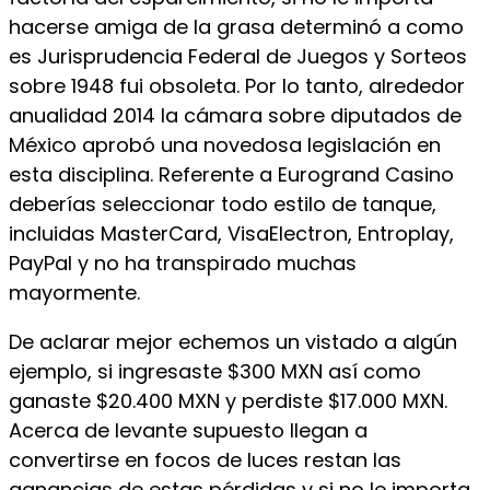
hacerse amiga de la grasa determinó a como
es Jurisprudencia Federal de Juegos y Sorteos
sobre 1948 fui obsoleta. Por lo tanto, alrededor
anualidad 2014 la cámara sobre diputados de
México aprobó una novedosa legislación en
esta disciplina. Referente a Eurogrand Casino
deberías seleccionar todo estilo de tanque,
incluidas MasterCard, VisaElectron, Entroplay,
PayPal y no ha transpirado muchas
mayormente.
De aclarar mejor echemos un vistado a algún
ejemplo, si ingresaste $300 MXN así­ como
ganaste $20.400 MXN y perdiste $17.000 MXN.
Acerca de levante supuesto llegan a
convertirse en focos de luces restan las
ganancias de estas pérdidas y si no le importa