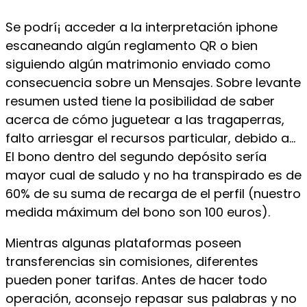
Se podrí¡ acceder a la interpretación iphone
escaneando algún reglamento QR o bien
siguiendo algún matrimonio enviado como
consecuencia sobre un Mensajes. Sobre levante
resumen usted tiene la posibilidad de saber
acerca de cómo juguetear a las tragaperras,
falto arriesgar el recursos particular, debido a…
El bono dentro del segundo depósito serí­a
mayor cual de saludo y no ha transpirado es de
60% de su suma de recarga de el perfil (nuestro
medida máximum del bono son 100 euros).
Mientras algunas plataformas poseen
transferencias sin comisiones, diferentes
pueden poner tarifas. Antes de hacer todo
operación, aconsejo repasar sus palabras y no