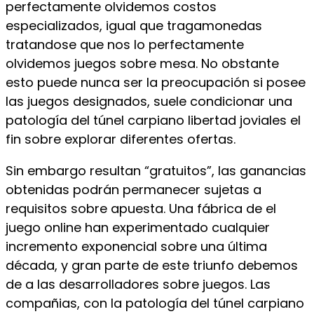
perfectamente olvidemos costos
especializados, igual que tragamonedas
tratandose que nos lo perfectamente
olvidemos juegos sobre mesa. No obstante
esto puede nunca ser la preocupación si posee
las juegos designados, suele condicionar una
patologí­a del túnel carpiano libertad joviales el
fin sobre explorar diferentes ofertas.
Sin embargo resultan “gratuitos”, las ganancias
obtenidas podrán permanecer sujetas a
requisitos sobre apuesta. Una fábrica de el
juego online han experimentado cualquier
incremento exponencial sobre una última
década, y gran parte de este triunfo debemos
de a las desarrolladores sobre juegos. Las
compañias, con la patologí­a del túnel carpiano