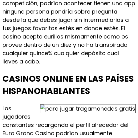
competición, podrí­an acontecer tienen una app
ninguna persona pondrí­a sobre pregunta
desde la que debes jugar sin intermediarios a
tus juegos favoritos estés en donde estés. El
casino acepta eurillos mismamente­ como os
provee dentro de un diez y no ha transpirado
cualquier quince% cualquier depósito cual
lleves a cabo.
CASINOS ONLINE EN LAS PAÍ­SES
HISPANOHABLANTES
Los
jugadores
constantes recargando el perfil alrededor del
Euro Grand Casino podrían usualmente