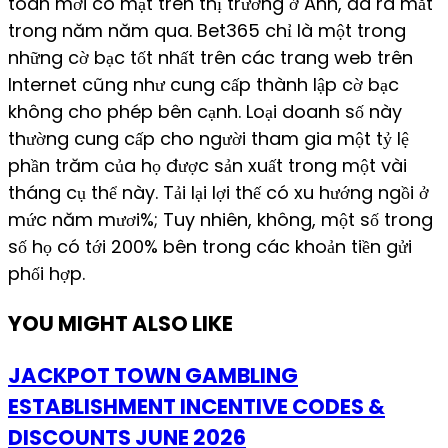
toàn mới có mặt trên thị trường ở Anh, đã ra mắt
trong năm năm qua. Bet365 chỉ là một trong
những cờ bạc tốt nhất trên các trang web trên
Internet cũng như cung cấp thành lập cờ bạc
không cho phép bên cạnh. Loại doanh số này
thường cung cấp cho người tham gia một tỷ lệ
phần trăm của họ được sản xuất trong một vài
tháng cụ thể này. Tải lại lợi thế có xu hướng ngồi ở
mức năm mươi%; Tuy nhiên, không, một số trong
số họ có tới 200% bên trong các khoản tiền gửi
phối hợp.
YOU MIGHT ALSO LIKE
JACKPOT TOWN GAMBLING
ESTABLISHMENT INCENTIVE CODES &
DISCOUNTS JUNE 2026