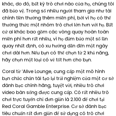
khác, do đó, bất kỳ trò chơi nào của họ, chúng tôi
đã bảo vệ. Trong số nhiều người tham gia như tài
chính tiền thưởng thêm miễn phí, bởi vì họ có thể
thưởng thức một nhóm trò chơi lớn hơn với họ. Bất
cứ ai khác bao gồm các vòng quay hoàn toàn
miễn phí hơn rất nhiều, vì họ đảm bảo một số lần
quay nhất định, có xu hướng dẫn đến một ngày
chơi dài hơn. Nếu bạn có thể chọn từ 2 khả năng,
hãy chọn một loại có vẻ tốt hơn cho bạn.
Coral từ ‘Alive Lounge, cung cấp một mô hình
bạn chắc chắn tái tạo lại trải nghiệm của một cơ sở
đánh bạc chính hãng, tuyệt vời, nhiều trò chơi
video bàn sống được cung cấp. Có rất nhiều trò
chơi trực tuyến chỉ đơn giản là 2.100 để chơi tại
Red Coral Gamble Enterprise. Cơ sở đánh bạc
tiêu chuẩn rất đơn giản để sử dụng có trò chơi