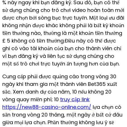
% này ngay khi bạn đăng ký. Sau đó, bạn có thể
sử dụng chúng cho trò chơi video hoàn toàn mới
được chọn bởi sòng bạc trực tuyến. Một loại ưu đãi
không nhận được khác không phải là bất kỳ khoản
tiền thưởng nào, thường là một khoản tiền thưởng
£ 5 không có tiền thưởng.Điều này có thể được
ghi có vào tài khoản của bạn cho thành viên chỉ
vì bạn đăng ký và liên tục sử dụng chúng cho
một số trò chơi trực tuyến ấn tượng hơn của bạn.
Cung cấp phải được quảng cáo trong vòng 30
ngày khi tham gia một thành viên Bet365 xuất
sắc. Xem danh dự của năm, 10 nếu không 20
vòng quay miễn phí; 10
truy cập link
https://new88-casino-online.com/
lựa chọn có
sẵn trong vòng 20 tháng, một ngày ở bất cứ đâu
giữa mọi lựa chọn. Phần thưởng không lưu ý sẽ