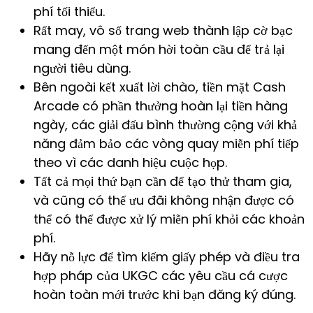
phí tối thiểu.
Rất may, vô số trang web thành lập cờ bạc
mang đến một món hời toàn cầu để trả lại
người tiêu dùng.
Bên ngoài kết xuất lời chào, tiền mặt Cash
Arcade có phần thưởng hoàn lại tiền hàng
ngày, các giải đấu bình thường cộng với khả
năng đảm bảo các vòng quay miễn phí tiếp
theo vì các danh hiệu cuộc họp.
Tất cả mọi thứ bạn cần để tạo thử tham gia,
và cũng có thể ưu đãi không nhận được có
thể có thể được xử lý miễn phí khỏi các khoản
phí.
Hãy nỗ lực để tìm kiếm giấy phép và điều tra
hợp pháp của UKGC các yêu cầu cá cược
hoàn toàn mới trước khi bạn đăng ký đúng.