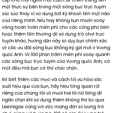
mặt thực sự bên trong một sòng bạc trực tuyến
sắc sảo thay vì sử dụng bất kỳ khoản tiền mặt nào
của riêng mình. Nếu hay không bạn muốn xoay
vòng hoàn toàn miễn phí cho các cổng phổ biến
hoặc thêm tiền thưởng để sử dụng trò chơi trực
tuyến khác, hướng dẫn này sẽ dạy bạn chính xác
về các ưu đãi sòng bạc không ký gửi mới ở Vương
quốc Anh. Về 100 phần trăm miễn phí xoay quanh
các sòng bạc trực tuyến của Vương quốc Anh, có
một điều mà bạn có thể chắc chắn.
Để biết thêm các mẹo và cách tối ưu hóa xác
suất hiệu quả của bạn, hãy hiểu tổng quan rất
riêng của chúng tôi về mười hai lỗi nổi tiếng để
ngăn chặn khi sử dụng thêm không thể bỏ qua.
LeeVegas cùng với việc mang đến số lượng trò