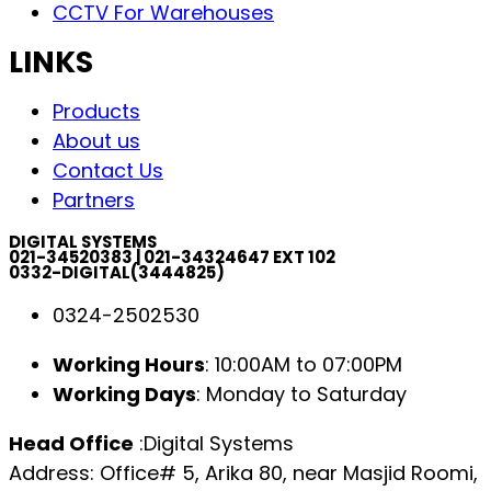
CCTV For Warehouses
LINKS
Products
About us
Contact Us
Partners
DIGITAL SYSTEMS
021-34520383 | 021-34324647 EXT 102
0332-DIGITAL(3444825)
0324-2502530
Working Hours
: 10:00AM to 07:00PM
Working Days
: Monday to Saturday
Head Office
:Digital Systems
Address: Office# 5, Arika 80, near Masjid Roomi,