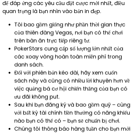
để đáp ứng các yêu cầu đặt cược mới nhất, điều
quan trọng là bạn nhìn vào bản in đẹp.
Tôi bao gồm giống như phần thời gian thực
của thiên đàng Vegas, nơi bạn có thể chơi
trên bàn ăn trực tiếp riêng tư.
PokerStars cung cấp số lượng lớn nhất của
các xoay vòng hoàn toàn miễn phí trong
danh sách.
Đối với phiên bản kéo dài, hãy xem cuốn
sách này và cũng có nhiều lời khuyên hơn về
việc quảng bá cơ hội chiến thắng của bạn có
ưu đãi không put.
Sau khi bạn đăng ký và bao gồm quỹ – cùng
với bất kỳ tài chính tiền thưởng có năng khiếu
nào bạn có thể có – bạn sẽ chuẩn bị chơi.
Chúng tôi thông báo hàng tuần cho bạn mới