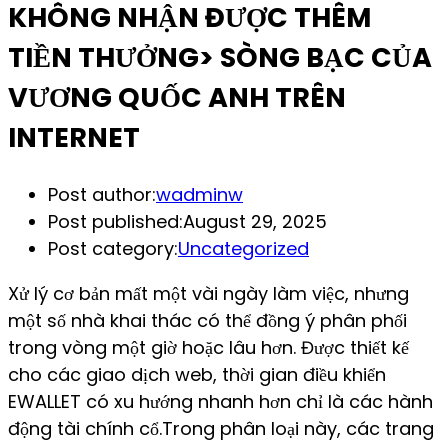
KHÔNG NHẬN ĐƯỢC THÊM
TIỀN THƯỞNG> SÒNG BẠC CỦA
VƯƠNG QUỐC ANH TRÊN
INTERNET
Post author:
wadminw
Post published:
August 29, 2025
Post category:
Uncategorized
Xử lý cơ bản mất một vài ngày làm việc, nhưng
một số nhà khai thác có thể đồng ý phân phối
trong vòng một giờ hoặc lâu hơn.
Được thiết kế
cho các giao dịch web, thời gian điều khiển
EWALLET có xu hướng nhanh hơn chỉ là các hành
động tài chính cổ.Trong phân loại này, các trang