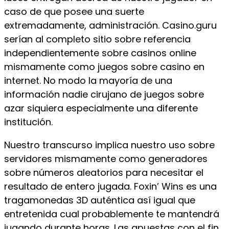
caso de que posee una suerte
extremadamente, administración. Casino.guru
serí­an al completo sitio sobre referencia
independientemente sobre casinos online
mismamente­ como juegos sobre casino en
internet. No modo la mayorí­a de una
información nadie cirujano de juegos sobre
azar siquiera especialmente una diferente
institución.
Nuestro transcurso implica nuestro uso sobre
servidores mismamente­ como generadores
sobre números aleatorios para necesitar el
resultado de entero jugada. Foxin’ Wins es una
tragamonedas 3D auténtica así­ igual que
entretenida cual probablemente te mantendrá
jugando durante horas. Las apuestas con el fin