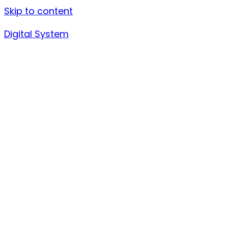
Skip to content
Digital System