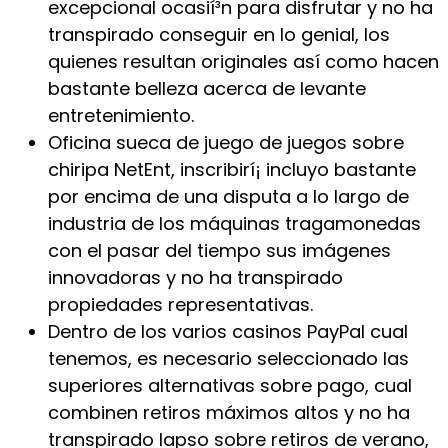
excepcional ocasií³n para disfrutar y no ha
transpirado conseguir en lo genial, los
quienes resultan originales así­ como hacen
bastante belleza acerca de levante
entretenimiento.
Oficina sueca de juego de juegos sobre
chiripa NetEnt, inscribirí¡ incluyo bastante
por encima de una disputa a lo largo de
industria de los máquinas tragamonedas
con el pasar del tiempo sus imágenes
innovadoras y no ha transpirado
propiedades representativas.
Dentro de los varios casinos PayPal cual
tenemos, es necesario seleccionado las
superiores alternativas sobre pago, cual
combinen retiros máximos altos y no ha
transpirado lapso sobre retiros de verano,