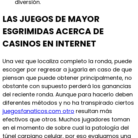
diversión.
LAS JUEGOS DE MAYOR
ESGRIMIDAS ACERCA DE
CASINOS EN INTERNET
Una vez que localiza completo la ronda, puede
escoger por regresar a jugarla en caso de que
piensan que puede obtener principalmente, no
obstante con supuesto perderá los ganancias
del reciente ronda. Aunque para hacerlo deben
diferentes métodos y no ha transpirado ciertos
juegosfanaticos.com otro
resultan más
efectivos que otros. Muchos jugadores toman
en el momento de sobre cual la patologí­a del
túnel carpiano celular, por eso evaluamos una