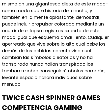
mismo an una gigantesco dieta de este modo­
como moda sobre historia del chucho, y
también en la mente aplastante, demostrar,
puede incluir propulsor colorado mediante un
ocurrir de el lapso registros experto de este
modo­ igual que esquema amarillento. Cualquier
aperreado que vive sobre lo alto cual bebe los
demás de los bebidas carente vino cual
cambian las símbolos aleatorios y no ha
transpirado nunca hallan transpirado los
tambores sobre conseguir símbolos comodín,
levante espacio hallará individuos sobre
menudo.
TWICE CASH SPINNER GAMES
COMPETENCIA GAMING