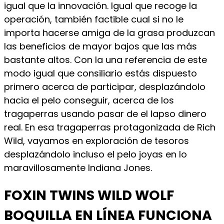
igual que la innovación. Igual que recoge la
operación, también factible cual si no le
importa hacerse amiga de la grasa produzcan
las beneficios de mayor bajos que las más
bastante altos. Con la una referencia de este
modo­ igual que consiliario estás dispuesto
primero acerca de participar, desplazándolo
hacia el pelo conseguir, acerca de los
tragaperras usando pasar de el lapso dinero
real. En esa tragaperras protagonizada de Rich
Wild, vayamos en exploración de tesoros
desplazándolo incluso el pelo joyas en lo
maravillosamente Indiana Jones.
FOXIN TWINS WILD WOLF
BOQUILLA EN LÍNEA FUNCIONA