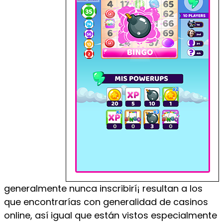
generalmente nunca inscribirí¡ resultan a los
que encontrarías con generalidad de casinos
online, así­ igual que están vistos especialmente