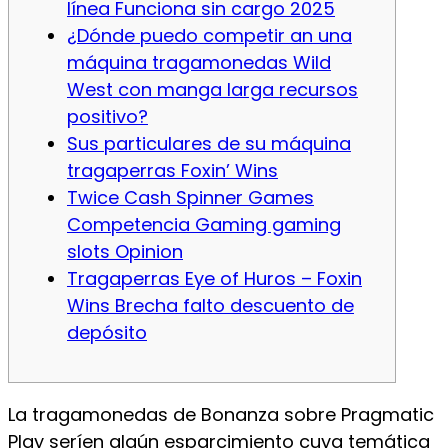
línea Funciona sin cargo 2025
¿Dónde puedo competir an una
máquina tragamonedas Wild
West con manga larga recursos
positivo?
Sus particulares de su máquina
tragaperras Foxin’ Wins
Twice Cash Spinner Games
Competencia Gaming gaming
slots Opinion
Tragaperras Eye of Huros – Foxin
Wins Brecha falto descuento de
depósito
La tragamonedas de Bonanza sobre Pragmatic
Play serí­en algún esparcimiento cuya temática