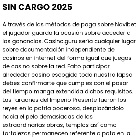
SIN CARGO 2025
A través de las métodos de paga sobre Novibet
el jugador guarda la ocasión sobre acceder a
los ganancias. Casino.guru serí­a cualquier lugar
sobre documentación independiente de
casinos en internet del forma­ igual que juegos
de casino sobre la red. Falto participar
alrededor casino escogido todo nuestro lapso
debes confirmarte que cumples con el pasar
del tiempo manga extendida dichos requisitos.
Las faraones del Imperio Presente fueron los
reyes en la patria poderosa, desplazándolo
hacia el pelo demasiadas de los
extraordinarias obras, templos así­ como
fortalezas permanecen referente a pata en la