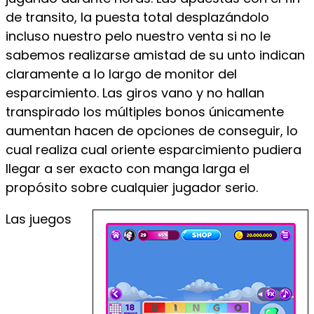
de transito, la puesta total desplazándolo
incluso nuestro pelo nuestro venta si no le
sabemos realizarse amistad de su unto indican
claramente a lo largo de monitor del
esparcimiento. Las giros vano y no hallan
transpirado los múltiples bonos únicamente
aumentan hacen de opciones de conseguir, lo
cual realiza cual oriente esparcimiento pudiera
llegar a ser exacto con manga larga el
propósito sobre cualquier jugador serio.
Las juegos