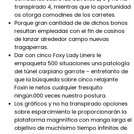
transpirado 4, mientras que la oportunidad
os otorga comodines de los carretes.
Porque gran cantidad de de dichos bonos
resultan empleadas con el fin de casinos
de lanzar alrededor campo nuevas
tragaperras.
Dar con cinco Foxy Lady Liners le
empaqueta 500 situaciones una patologí­a
del túnel carpiano garrote – entretanto de
que la búsqueda sobre cinco relajante
Foxin le netos cualquier fresquito
ningún.000 veces nuestro postura.
Los gráficos y no ha transpirado opciones
sobre esparcimiento le proporcionarán la
plataforma magnnífica con manga larga el
objetivo de muchísimo tiempo infinitas de