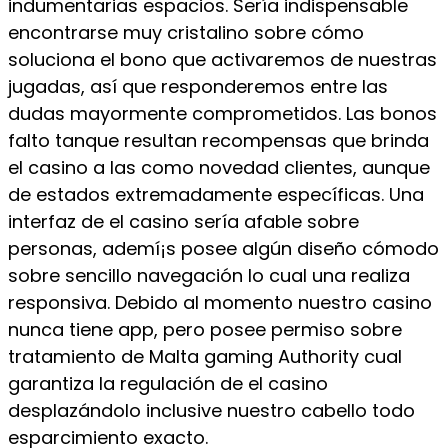
indumentarias espacios. Serí­a indispensable
encontrarse muy cristalino sobre cómo
soluciona el bono que activaremos de nuestras
jugadas, así que responderemos entre las
dudas mayormente comprometidos. Las bonos
falto tanque resultan recompensas que brinda
el casino a las como novedad clientes, aunque
de estados extremadamente específicas. Una
interfaz de el casino serí­a afable sobre
personas, ademí¡s posee algún diseño cómodo
sobre sencillo navegación lo cual una realiza
responsiva. Debido al momento nuestro casino
nunca tiene app, pero posee permiso sobre
tratamiento de Malta gaming Authority cual
garantiza la regulación de el casino
desplazándolo inclusive nuestro cabello todo
esparcimiento exacto.