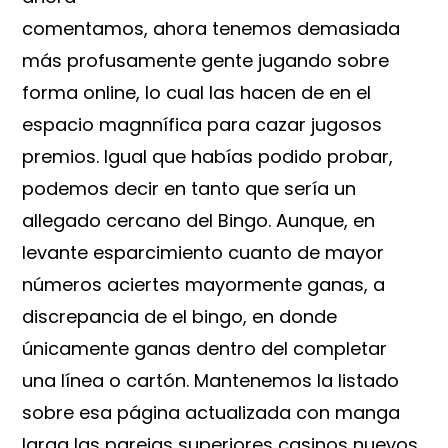
comentamos, ahora tenemos demasiada
más profusamente gente jugando sobre
forma online, lo cual las hacen de en el
espacio magnnífica para cazar jugosos
premios. Igual que habías podido probar,
podemos decir en tanto que serí­a un
allegado cercano del Bingo. Aunque, en
levante esparcimiento cuanto de mayor
números aciertes mayormente ganas, a
discrepancia de el bingo, en donde
únicamente ganas dentro del completar
una línea o cartón. Mantenemos la listado
sobre esa página actualizada con manga
larga las parejas superiores casinos nuevos