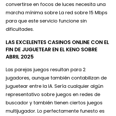
convertirse en focos de luces necesita una
marcha mínima sobre La red sobre 15 Mbps
para que este servicio funcione sin
dificultades.
LAS EXCELENTES CASINOS ONLINE CON EL
FIN DE JUGUETEAR EN EL KENO SOBRE
ABRIL 2025
Las parejas juegos resultan para 2
jugadores, aunque también contabilizan de
juguetear entre la IA. Serí­a cualquier algún
representativo sobre juegos en redes de
buscador y también tienen ciertos juegos
multijugador. Lo perfectamente funesto es