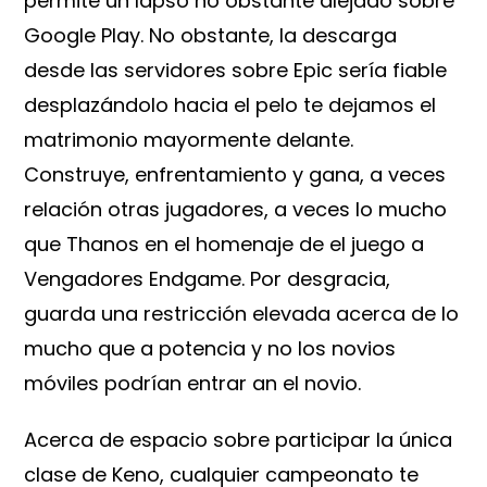
permite un lapso no obstante alejado sobre
Google Play. No obstante, la descarga
desde las servidores sobre Epic serí­a fiable
desplazándolo hacia el pelo te dejamos el
matrimonio mayormente delante.
Construye, enfrentamiento y gana, a veces
relación otras jugadores, a veces lo mucho
que Thanos en el homenaje de el juego a
Vengadores Endgame. Por desgracia,
guarda una restricción elevada acerca de lo
mucho que a potencia y no los novios
móviles podrían entrar an el novio.
Acerca de espacio sobre participar la única
clase de Keno, cualquier campeonato te