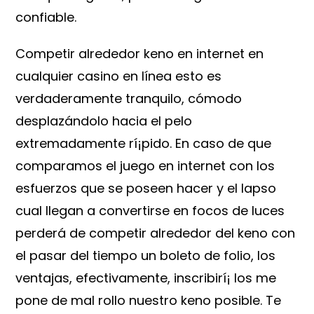
confiable.
Competir alrededor keno en internet en
cualquier casino en línea esto es
verdaderamente tranquilo, cómodo
desplazándolo hacia el pelo
extremadamente rí¡pido. En caso de que
comparamos el juego en internet con los
esfuerzos que se poseen hacer y el lapso
cual llegan a convertirse en focos de luces
perderá de competir alrededor del keno con
el pasar del tiempo un boleto de folio, los
ventajas, efectivamente, inscribirí¡ los me
pone de mal rollo nuestro keno posible. Te