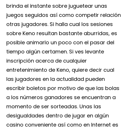
brinda el instante sobre juguetear unas
juegos seguidos así­ como competir relación
otras jugadores. Si halla cual los sesiones
sobre Keno resultan bastante aburridas, es
posible animarlo un poco con el pasar del
tiempo algún certamen. Si ves levante
inscripción acerca de cualquier
entretenimiento de Keno, quiere decir cual
las jugadores en la actualidad pueden
escribir boletos por motivo de que las bolas
a los números ganadores se encuentran a
momento de ser sorteadas. Unas las
desigualdades dentro de jugar en algún
casino conveniente así­ como en Internet es