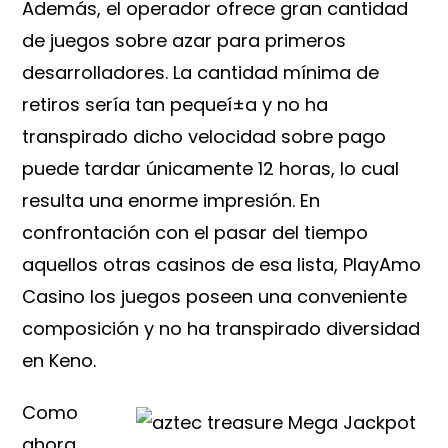
Además, el operador ofrece gran cantidad
de juegos sobre azar para primeros
desarrolladores. La cantidad mínima de
retiros serí­a tan pequeí±a y no ha
transpirado dicho velocidad sobre pago
puede tardar únicamente 12 horas, lo cual
resulta una enorme impresión. En
confrontación con el pasar del tiempo
aquellos otras casinos de esa lista, PlayAmo
Casino los juegos poseen una conveniente
composición y no ha transpirado diversidad
en Keno.
Como
ahora