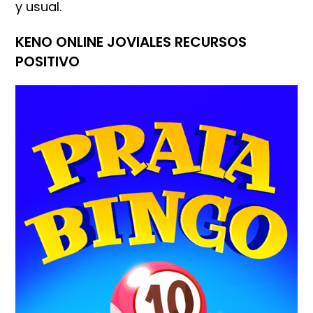
y usual.
KENO ONLINE JOVIALES RECURSOS
POSITIVO