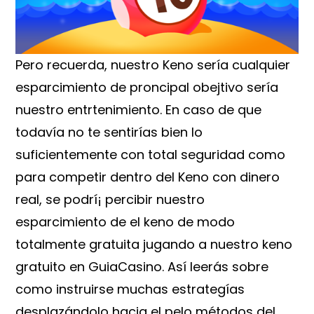
Pero recuerda, nuestro Keno serí­a cualquier
esparcimiento de proncipal obejtivo serí­a
nuestro entrtenimiento. En caso de que
todavía no te sentirías bien lo
suficientemente con total seguridad como
para competir dentro del Keno con dinero
real, se podrí¡ percibir nuestro
esparcimiento de el keno de modo
totalmente gratuita jugando a nuestro keno
gratuito en GuiaCasino. Así­ leerás sobre
como instruirse muchas estrategías
desplazándolo hacia el pelo métodos del