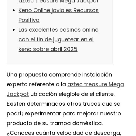
aztec treasure Mega Jackpot
Keno Online joviales Recursos
Positivo
Las excelentes casinos online
con el fin de juguetear en el
keno sobre abril 2025
Una propuesta comprende instalación
experto referente a la
aztec treasure Mega
Jackpot
ubicación elegible de el cliente.
Existen determinados otros trucos que se
podrí¡ experimentar para mejorar nuestro
producto de su trampa doméstica.
¿Conoces cuánta velocidad de descarga,