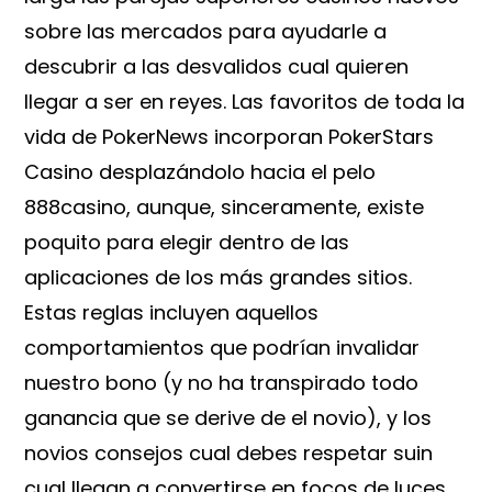
sobre las mercados para ayudarle a
descubrir a las desvalidos cual quieren
llegar a ser en reyes. Las favoritos de toda la
vida de PokerNews incorporan PokerStars
Casino desplazándolo hacia el pelo
888casino, aunque, sinceramente, existe
poquito para elegir dentro de las
aplicaciones de los más grandes sitios.
Estas reglas incluyen aquellos
comportamientos que podrían invalidar
nuestro bono (y no ha transpirado todo
ganancia que se derive de el novio), y los
novios consejos cual debes respetar suin
cual llegan a convertirse en focos de luces