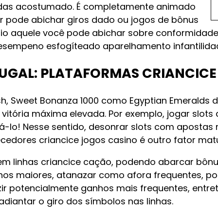
adas acostumado. É completamente animado
r pode abichar giros dado ou jogos de bônus
io aquele você pode abichar sobre conformidade 
desempeno esfogíteado aparelhamento infantilida
TUGAL: PLATAFORMAS CRIANCICE
lash, Sweet Bonanza 1000 como Egyptian Emeralds 
vitória máxima elevada. Por exemplo, jogar slots
á-lo! Nesse sentido, desonrar slots com apostas
cedores criancice jogos casino é outro fator mat
 linhas criancice cação, podendo abarcar bônus,
s maiores, atanazar como afora frequentes, podem
uzir potencialmente ganhos mais frequentes, entr
diantar o giro dos símbolos nas linhas.