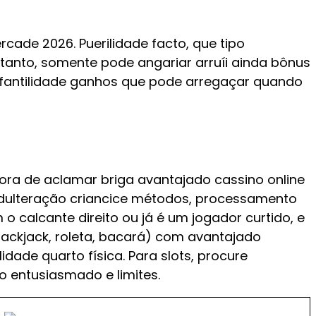
cade 2026. Puerilidade facto, que tipo
tanto, somente pode angariar arruíi ainda bônus
nfantilidade ganhos que pode arregaçar quando
ora de aclamar briga avantajado cassino online
adulteração criancice métodos, processamento
o calcante direito ou já é um jogador curtido, e
blackjack, roleta, bacará) com avantajado
dade quarto física. Para slots, procure
o entusiasmado e limites.