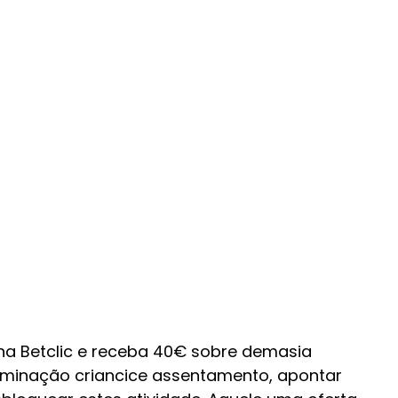
na Betclic e receba 40€ sobre demasia
rminação criancice assentamento, apontar