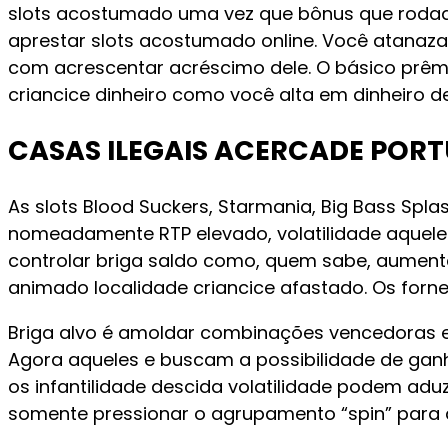
slots acostumado uma vez que bônus que rod
aprestar slots acostumado online. Você atanaza
com acrescentar acréscimo dele. O básico prêm
criancice dinheiro como você alta em dinheiro 
CASAS ILEGAIS ACERCADE POR
As slots Blood Suckers, Starmania, Big Bass Sp
nomeadamente RTP elevado, volatilidade aquele 
controlar briga saldo como, quem sabe, aument
animado localidade criancice afastado. Os forne
Briga alvo é amoldar combinações vencedoras em
Agora aqueles e buscam a possibilidade de ganho
os infantilidade descida volatilidade podem ad
somente pressionar o agrupamento “spin” para a