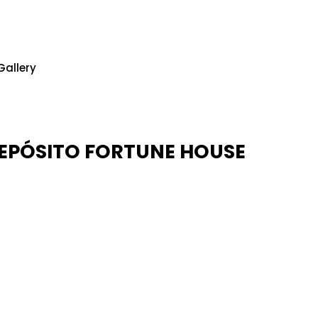
Gallery
DEPÓSITO FORTUNE HOUSE