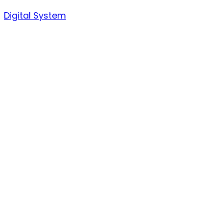
Skip
Digital System
to
content