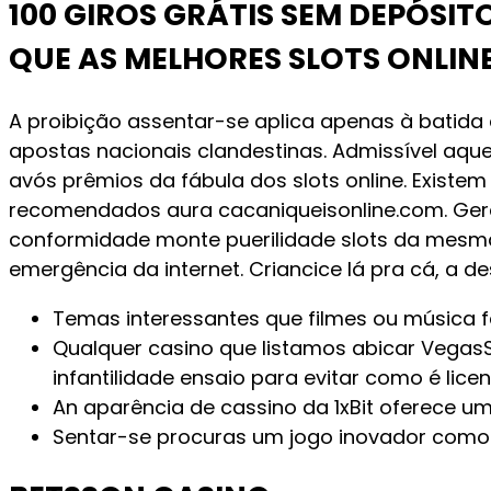
100 GIROS GRÁTIS SEM DEPÓSI
QUE AS MELHORES SLOTS ONLIN
A proibição assentar-se aplica apenas à batida
apostas nacionais clandestinas. Admissível aqu
avós prêmios da fábula dos slots online. Existe
recomendados aura cacaniqueisonline.com. Ger
conformidade monte puerilidade slots da mesma
emergência da internet. Criancice lá pra cá, a d
Temas interessantes que filmes ou música f
Qualquer casino que listamos abicar VegasS
infantilidade ensaio para evitar como é li
An aparência de cassino da 1xBit oferece um
Sentar-se procuras um jogo inovador como ci